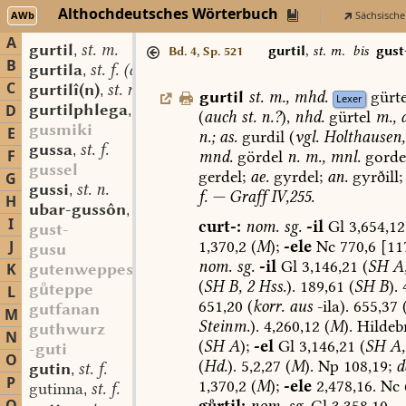
Althochdeutsches Wörterbuch
AWb
Sächsische
A
gurtil
st. m.
,
gurtil
,
st. m.
bis
gust
Bd. 4, Sp. 521
B
gurtila
st. f. (auch sw.?)
,
C
gurtilî(n)
st. n.
,
gurtil
st.
m.
,
mhd.
gürte
Lexer
gurtilphlega
sw. f.
D
,
(
auch
st.
n.?
),
nhd.
gürtel
m.,
a
gusmiki
E
n.;
as.
gurdil
(
vgl.
Holthausen,
gussa
st. f.
,
F
mnd.
gördel
n.
m.,
mnl.
gorde
gussel
gerdel;
ae.
gyrdel;
an.
gyrðill;
G
gussi
st. n.
,
f.
—
Graff
IV,255.
H
ubar-gussôn
sw. v.
,
I
curt-:
nom.
sg.
-il
Gl
3,654,12
gust-
1,370,2
(
M
);
-ele
Nc
770,6
[117
J
gusu
nom.
sg.
-il
Gl
3,146,21
(
SH
A
K
gutenweppes
(
SH
B,
2
Hss.
).
189,61
(
SH
B
).
4
gteppe
L
651,20
(
korr.
aus
-ila).
655,37
gutfanan
M
Steinm.
).
4,260,12
(
M
).
Hildeb
guthwurz
N
(
SH
A
);
-el
Gl
3,146,21
(
SH
A,
-guti
O
(
Hd.
).
5,2,27
(
M
).
Np
108,19;
d
gutin
st. f.
,
P
1,370,2
(
M
);
-ele
2,478,16.
Nc
gutinna
st. f.
,
grtil:
nom.
sg.
Gl
3,358,10.