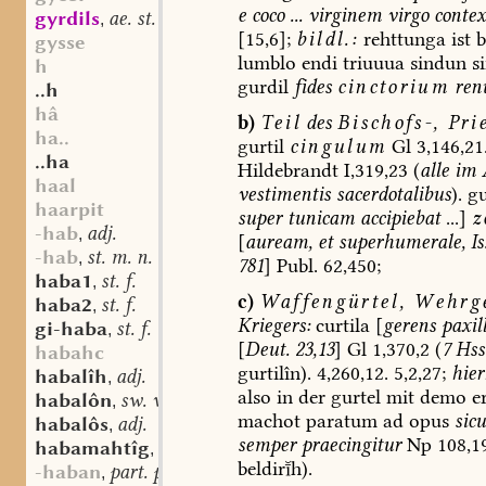
e
coco
...
virginem
virgo
contex
gyrdils
ae. st. m.
,
[15,6];
bildl.:
rehttunga
ist
b
gysse
lumblo
endi
triuuua
sindun
si
h
gurdil
fides
cinctorium
re
..h
hâ
b)
Teil
des
Bischofs-,
Prie
ha..
gurtil
cingulum
Gl
3,146,21
..ha
Hildebrandt
I,319,23
(
alle
im
A
haal
vestimentis
sacerdotalibus
).
gu
haarpit
super
tunicam
accipiebat
...]
z
-hab
adj.
,
[
auream,
et
superhumerale,
Is.
-hab
st. m. n.
,
781
]
Publ.
62,450;
haba1
st. f.
,
c)
Waffengürtel,
Wehrg
haba2
st. f.
,
Kriegers:
curtila
[
gerens
paxil
gi-haba
st. f.
,
[
Deut.
23,13
]
Gl
1,370,
2
(
7
Hss
habahc
gurtilîn).
4,260,12.
5,2,27;
hier
habalîh
adj.
,
also
in
der
gurtel
mit
demo
e
habalôn
sw. v.
,
machot
paratum
ad
opus
sicu
habalôs
adj.
,
semper
praecingitur
Np
108,1
habamahtîg
adj.
,
beldirh).
-haban
part. prt.
,