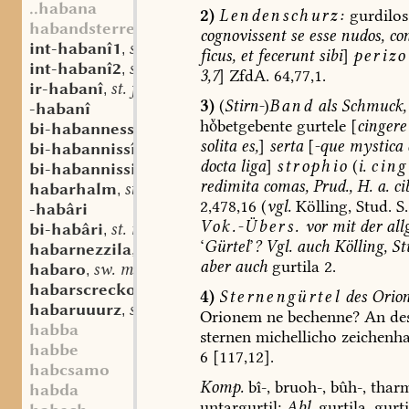
..habana
2)
Lendenschurz:
gurdilos
habandsterre
cognovissent
se
esse
nudos,
con
int-habanî1
st. f.
,
ficus,
et
fecerunt
sibi
]
periz
int-habanî2
st. f.
,
3,7
]
ZfdA.
64,77,1.
ir-habanî
st. f.
,
3)
(
Stirn-
)
Band
als
Schmuck,
-habanî
hbetgebente
gurtele
[
cingere
bi-habannessi
st. n.
,
solita
es,
]
serta
[
-que
mystica
bi-habannissî
st. f.
,
docta
liga
]
strophio
(
i.
cing
bi-habannissida
st. f.
,
redimita
comas,
Prud.,
H.
a.
ci
habarhalm
st. m.
,
2,478,16
(
vgl.
Kölling,
Stud.
S.
-habâri
Vok.-Übers.
vor
mit
der
all
bi-habâri
st. m.
,
‘
Gürtel
’
?
Vgl.
auch
Kölling,
St
habarnezzila
sw. f.
,
aber
auch
gurtila
2.
habaro
sw. m.
,
habarscrecko
sw. m.
,
4)
Sternengürtel
des
Orion
habaruuurz
st. f.
,
Orionem
ne
bechenne?
An
de
habba
sternen
michellicho
zeichenha
habbe
6
[117,12].
habcsamo
Komp.
bî-,
bruoh-,
bûh-,
tharm
habda
untargurtil;
Abl.
gurtila,
gurti