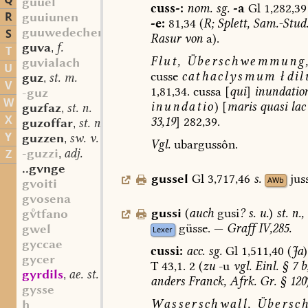
Q
guuel
cuss-:
nom.
sg.
-a
Gl
1,282,39
R
guuiunen
-e:
81,34
(
R;
Splett,
Sam.-Stud
guuwedechen
S
Rasur
von
a).
guva
f.
,
T
Flut,
Überschwemmung
guvialach
U
cusse
cathaclysmum
ł
di
guz
st. m.
,
V
1,81,34.
cussa
[
qui
]
inundati
-guz
W
inundatio
)
[
maris
quasi
lac
guzfaz
st. n.
,
X
33,19
]
282,39.
guzoffar
st. n.
,
Y
guzzen
sw. v.
,
Vgl.
ubargussôn.
-guzzi
adj.
Z
,
..gvnge
gussel
Gl
3,717,46
s.
jus
AWb
gvoiti
gvosena
gussi
(
auch
gusi
?
s.
u.
)
st.
n.
,
gtfano
güsse.
—
Graff
IV,285.
gwel
Lexer
gyccae
cussi:
acc.
sg.
Gl
1,511,40
(
Ja
)
gycer
T
43,1.
2
(
zu
-u
vgl.
Einl.
§
7
b
gyrdils
ae. st. m.
,
anders
Franck,
Afrk.
Gr.
§
120
gysse
Wasserschwall,
Übersc
h