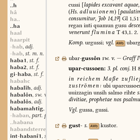
cussi
[
lapides
excavant
aquae,
..h
(
Hs.
adluuionem
)
[
paulati
hâ
consumitur,
Job
14,19
]
Gl
1,51
ha..
regan
inti
quamun
gusu
desce
..ha
venerunt
flumina
T
43,1.
2.
haal
haarpit
Komp.
urgussi;
vgl.
ubarg
AWb
-hab
adj.
,
-hab
st. m. n.
,
ubar-
gussôn
sw.
v.
—
Graff
I
haba1
st. f.
,
haba2
st. f.
,
upar-cussoen:
3.
pl.
conj.
H
8
gi-haba
st. f.
,
in
reichem
Maße
zuflie
habahc
zuströmen:
ubi
uparcussoe
habalîh
adj.
,
uuizzagin
unsih
salmo
rihte
s
habalôn
sw. v.
,
divitiae,
prophetae
nos
psalmu
habalôs
adj.
,
habamahtîg
adj.
,
Vgl.
gussa,
gussi.
-haban
part. prt.
,
..habana
gust-
s.
kustor.
AWb
habandsterre
int-habanî1
st. f.
,