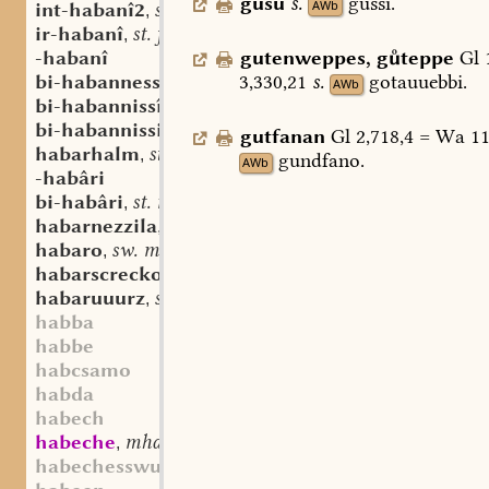
gusu
s.
gussi.
AWb
int-habanî2
st. f.
,
ir-habanî
st. f.
,
-habanî
gutenweppes
,
gteppe
Gl
1
bi-habannessi
st. n.
3,330,21
s.
gotauuebbi.
,
AWb
bi-habannissî
st. f.
,
bi-habannissida
st. f.
,
gutfanan
Gl
2,718,4
=
Wa
11
habarhalm
st. m.
,
gundfano.
AWb
-habâri
bi-habâri
st. m.
,
habarnezzila
sw. f.
,
habaro
sw. m.
,
habarscrecko
sw. m.
,
habaruuurz
st. f.
,
habba
habbe
habcsamo
habda
habech
habeche
mhd. sw. m.
,
habechesswum