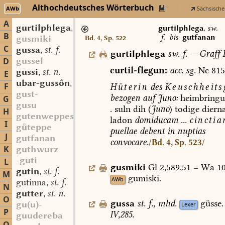
Althochdeutsches Wörterbuch
AWb
Sächsische
A
gurtilphlega
sw. f.
,
gurtilphlega
,
sw.
B
f.
bis
gutfanan
gusmiki
Bd. 4, Sp. 522
C
gussa
st. f.
,
gurtilphlega
sw.
f.
—
Graff
I
gussel
D
curtil-flegun:
acc.
sg.
Nc
815
gussi
st. n.
,
E
ubar-gussôn
sw. v.
,
F
Hüterin
des
Keuschheits
gust-
bezogen
auf
Juno:
heimbring
G
gusu
.
suln
dih
(
Juno
)
todige
diern
H
gutenweppes
ladon
domiducam
...
cincti
I
gteppe
puellae
debent
in
nuptias
J
gutfanan
convocare
.
/Bd. 4, Sp. 523/
K
guthwurz
-guti
L
gusmiki
Gl
2,589,51
=
Wa
10
gutin
st. f.
,
M
gumiski.
AWb
gutinna
st. f.
,
N
gutter
st. n.
,
O
gussa
st.
f.
,
mhd.
güsse.
gu(u)-
Lexer
P
IV,285.
guudereba