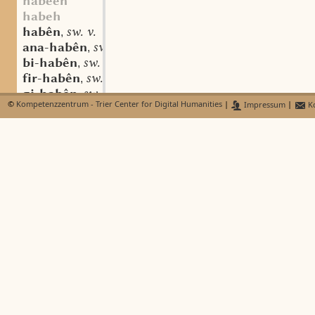
habeen
habeh
habên
sw. v.
,
ana-habên
sw. v.
,
bi-habên
sw. v.
,
fir-habên
sw. v.
,
gi-habên
sw. v.
,
©
Kompetenzzentrum - Trier Center for Digital Humanities
|
Impressum
|
Ko
ingagani-habên
sw. v.
,
in(t)-habên
sw. v.
,
ûf-habên
umbi-habên
sw. v.
,
umbi-bi-habên
sw. v.
,
untar-habên
sw. v.
,
uuidar-habên
sw. v.
,
zisamane-habên
sw. v.
,
zisamane-folla-habên
sw. v.
,
habendis
habenisen
habênto
adv.
,
int-habênto
adv.
,
umbi-habênto
adv.
,