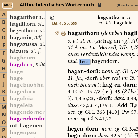
Althochdeutsches Wörterbuch
AWb
Sächsische
A
haganthorn
st. m.
,
hegenthorn
,
st.,
B
m.
bis
hageleia
hagilthorn
st., m.
Bd. 4, Sp. 599
,
C
hegenthorn
st., m.
,
haganthorn
(
daneben
hagil
haganîn
adj.
D
,
s.
u.
)
st.
m.
(
zu
hag-an
vgl.
Afr
hagazussa
st. f.
,
E
54
Anm.
1
u.
Marzell,
Wb.
1,12
hâzussa
st. f.
,
F
auch
verdeutlichendes
Komp.
hagboum
G
nhd.
hagendorn.
Lexer
hagdorn
mhd. st. m.
,
H
hagan-dor:
nom.
sg.
Gl
2,74
hage
I
11.
Jh.;
-dor
aber
erst
im
15.
J
hage
J
nach
Steinm.
);
hag-en-dorn:
hagebuohha
3,42,53.
43,7/8
(-ē-).
49
(
2
Hss.
K
hagedorn
2
).
4,356,23;
-dor:
dass.
3,43,
hageleia
L
dass.
42,53.
4,179,11.
Add.
II,8
hageleia
M
acc.
sg.
Gl
L
368
[410].
Pw
57,
hagendornernoph
N
nom.
sg.
Gl
3,41,22.
hagendornknopf
mhd. st. m.
,
O
int-hagenen
sw. v.
,
hegen-dorn:
nom.
sg.
Gl
3,43
P
hagenpau
heg-dor:
dass.
42,54
(
15.
Jh