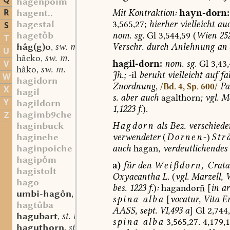
Q
hagenpoim
R
Mit
Kontraktion:
hayn-dorn:
hagent..
3,565,27;
hierher
vielleicht
auc
hagestal
S
nom.
sg.
Gl
3,544,59
(
Wien
252
hagetb
T
Verschr.
durch
Anlehnung
an
hâg(g)o
sw. m.
,
U
hâcko
sw. m.
,
hagil-dorn:
nom.
sg.
Gl
3,43,
V
hâko
sw. m.
,
Jh.;
-il
beruht
vielleicht
auf
fal
W
hagidorn
Zuordnung,
Pa
/Bd. 4, Sp. 600/
X
hagil
s.
aber
auch
agalthorn
;
vgl.
Ma
Y
hagildorn
1,1223
f.
).
hagimb9che
Z
Hagdorn
als
Bez.
verschiede
haginbuck
verwendeter
(
Dornen-
)
Str
haginehe
auch
hagan,
verdeutlichendes
haginpoiche
hagipm
a)
für
den
Weißdorn,
Crata
hagistolt
Oxyacantha
L.
(
vgl.
Marzell,
W
hago
bes.
1223
f.
)
:
hagandor
[
in
ar
umbi-hagôn
(?) sw. v.
,
spina
alba
[
vocatur,
Vita
E
hagtûba
AASS,
sept.
VI,493
a
]
Gl
2,744,
hagubart
st. m.
,
spina
alba
3,565,27.
4,179,1
haguthorn
st. m.
,