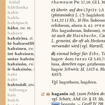
rhamnum
Pw
57,10.
Gl
L
3
-hâhil
hâhilanka
c)
übertr.
auf
den
(
Spitz-
)
A
hahir
(
platanoides
)
L.
(
?
)
:
hagdor
hahla
3,41,22
(
1
Hs.,
16
Hss.
lînboum
hahpuch
erlizboum,
ahorn
u.
a.
).
ornu
hâho
sw. m.
,
Hss.
haganboum,
lînboum),
m
hahorn
ist
auch
die
Hainbuche,
Car
hahs(e)na
st. f.
,
L.
gemeint,
die
oft
als
Heckens
bi-hahsentlîhho
adv.
,
verwendet
wird
(
vgl.
Marzell,
hahsinen
sw. v.
,
d)
einmal
belegt
für:
Eibe,
Ta
int-hahsinen
sw. v.
,
hage
n-
dorn
taxus
Gl
3,43,7
untar-hahsinen
sw. v.
,
îuua,
daneben
espe,
geizboum
hahsinôn
sw. v.
,
hageie
Schweiz.
Id.
1,613
u.
Mar
ir-hahsinôn
sw. v.
,
4,657
).
haht
haht-
Vgl.
haguthorn,
hagdorn.
hahtnôdi
andfrk. st. n.
,
-hâhunga
haganîn
adj.
(
zum
Fehlen
de
haic
vgl.
Schatz,
Ahd.
Gr.
§
53.
56
),
haich
hegenîn.
—
Graff
IV,798.
Lexer