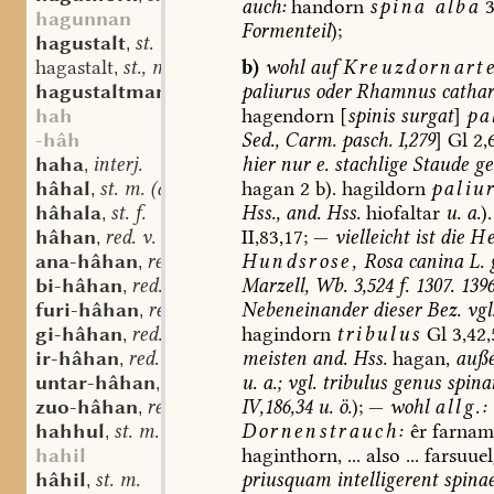
auch:
handorn
spina
alba
3
hagunnan
Formenteil
);
hagustalt
st. m.
,
b)
wohl
auf
Kreuzdornarte
hagastalt
st., m.
,
paliurus
oder
Rhamnus
cathar
hagustaltman
st. m.
,
hagendorn
[
spinis
surgat
]
pa
hah
Sed.,
Carm.
pasch.
I,279
]
Gl
2,
-hâh
hier
nur
e.
stachlige
Staude
ge
haha
interj.
,
hagan
2
b).
hagildorn
paliu
hâhal
st. m. (auch n.?)
,
Hss.,
and.
Hss.
hiofaltar
u.
a.
).
hâhala
st. f.
,
II,83,17;
—
vielleicht
ist
die
He
hâhan
red. v.
,
Hundsrose
,
Rosa
canina
L.
ana-hâhan
red. v.
,
Marzell,
Wb.
3,524
f.
1307.
1396
bi-hâhan
red. v.
,
Nebeneinander
dieser
Bez.
vgl
furi-hâhan
red. v.
,
hagindorn
tribulus
Gl
3,42,
gi-hâhan
red. v.
,
meisten
and.
Hss.
hagan,
auß
ir-hâhan
red. v.
,
u.
a.;
vgl.
tribulus
genus
spina
untar-hâhan
red. v.
,
IV,186,34
u.
ö.
);
—
wohl
allg.:
zuo-hâhan
red. v.
,
Dornenstrauch:
êr
farnam
hahhul
st. m.
,
haginthorn,
...
also
...
farsuuel
hahil
priusquam
intelligerent
spina
hâhil
st. m.
,