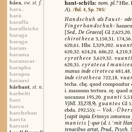
hâra
sw. st. f.
hant-schla:
nom.
pl.?
Hbr.
,
hara..
A
).
/Bd. 4, Sp. 705/
harā-
Handschuh
als
Faust-
ode
haraffa
Fingerhandschuh
:
hansc
harafleiche
[
Sed.,
De
Graeca
]
Gl
2,623,
20.
haraga
chirotheca
3,150,31.
174,56.
harago
620,61.
Hbr.
I,329,202.
uuant
haram-
620,32.
624,24.
686,22.
4,210,3
harama
cyrothece
3,619,32.
vuant
haranscar-
620,35.
cyrateca
ł
manice
harapha
manus
inde
ciroteca
681,48.
harapsa
inde
cirotheca
722,18.
vua
harauvi
techa.
chę.
quod
componitur
hârbant
st. n.
,
i.
manuum
tectura.
rę.
quod
n
harbeiti
uocamus
195,20.
guanti
5,51
harc
Vjbll.
33,278,9
).
guantos
Gl
5
harca
ebda.
292,55);
—
Vok.-Übers
harcheban
[
capit
inpia
Erinnys
consensu
harcta
manicis
[
-que
(
d.
i.
‘
mit
Hand
harcust
tenacibus
artat,
Prud.,
Psych.
5