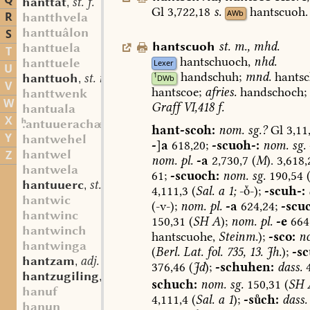
Q
hanttât
st. f.
,
Gl
3,722,18
s.
hantscuoh.
AWb
R
hantthvela
hanttuâlon
S
hantscuoh
st.
m.
,
mhd.
hanttuela
T
hantschuoch,
nhd.
hanttuele
Lexer
U
handschuh
;
mnd.
hantsc
1
hanttuoh
st. n.
DWb
,
V
hantscoe;
afries.
handschoch
;
hanttwenk
W
Graff
VI,418
f.
hantuala
X
antuuerachæs
hant-scoh:
nom.
sg.?
Gl
3,11
Y
hantwehel
-
]
a
618,20;
-scuoh-:
nom.
sg.
hantwel
Z
nom.
pl.
-a
2,730,7
(
M
).
3,618,
hantwela
61;
-scuoch:
nom.
sg.
190,54
hantuuerc
st. n.
,
4,111,3
(
Sal.
a
1;
--);
-scuh-:
hantwic
(-v-);
nom.
pl.
-a
624,24;
-scu
hantwinc
150,31
(
SH
A
);
nom.
pl.
-e
664
hantwinch
hantscuohe,
Steinm.
);
-sco:
n
hantwinga
(
Berl.
Lat.
fol.
735,
13.
Jh.
);
-sc
hantzam
adj.
,
376,46
(
Jd
);
-schuhen:
dass.
4
hantzugiling
st. m.
,
schuch:
nom.
sg.
150,31
(
SH
hanuf
4,111,4
(
Sal.
a
1
);
-sch:
dass.
hanun