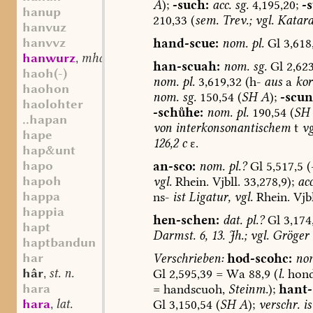
A
);
-such:
acc.
sg.
4,195,20;
-
hanup
210,33
(
sem.
Trev.;
vgl.
Katar
hanvuz
hanvvz
hand-scue:
nom.
pl.
Gl
3,618,
hanwurz
mhd. st. f.
,
han-scuah:
nom.
sg.
Gl
2,623
haoh(-)
nom.
pl.
3,619,32
(h-
aus
a
kor
haohon
nom.
sg.
150,54
(
SH
A
);
-scun
haolohter
-schhe:
nom.
pl.
190,54
(
SH
..hapan
von
interkonsonantischem
t
vg
hape
126,2
c
ε.
hap&unt
hapo
an-sco:
nom.
pl.?
Gl
5,517,5
(
hapoh
vgl.
Rhein.
Vjbll.
33,278,9);
acc
happa
ns-
ist
Ligatur,
vgl.
Rhein.
Vjbl
happia
hen-schen:
dat.
pl.?
Gl
3,174
hapt
Darmst.
6,
13.
Jh.;
vgl.
Gröger
haptbandun
har
Verschrieben:
hod-scohc:
no
hâr
st. n.
Gl
2,595,39
=
Wa
88,9
(
l.
hond
,
hara
=
handscuoh,
Steinm.
);
hant-
hara
lat.
Gl
3,150,54
(
SH
A
);
verschr.
is
,