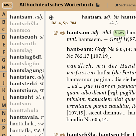
Althochdeutsches Wörterbuch
AWb
Sächsische
A
hantsam
adj.
,
hantsam
,
adj.
bis
hantst
B
st. f.
hantschla
Bd. 4, Sp. 704
C
hantsco
hantsam
adj.
,
nhd.
han
1
DWb
hantscuoh
st. m.
D
,
mnl.
hantsaem.
—
Graff
IV,971
hantscuth
E
hant-sam:
Grdf.
Ns
605,14;
d
hantslag
F
Nc
762,17
[107,19].
hantslagôdî
st. f.
,
G
hantslagôn
handlich,
mit
der
Hand
H
hantslagunga
st. f.
,
umfassen:
liuf
si
(
die
Fortu
I
hantstarc
adj.
,
hantsamun
pagina
.
dia
sie
he
J
hantsterkî
st. f.
,
...
ad
...
pugillarem
pagina
K
hantstiura
st. f.
,
quam
albo
dicunt
[
vgl.
pugill
hantsuht
st. f.
L
,
tabulam
manualem
dicit
quae
hantsuo
M
brevitatem
pugno
clauditur,
R
hanttabula
[107,19].
siccut
dicimus
...
ha
N
hanttavala
sw. f.
,
handin
Ns
605,14.
O
hanttabula
sw. f.
,
P
hanttafla
sw. f.
,
hantschla
,
hantsco
Hbr.
I,