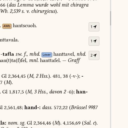
,66
(
das
Lemma
wurde
wohl
mit
chiragra
Wb.
2,539
s.
v.
chirurgicus
).
.
hantscuoh.
AWb
1
nttavala.
1
-tafla
sw.
f.
,
mhd.
hanttavel,
nhd.
Lexer
2
an(t)ta(f)fel,
mnl.
hanttafel.
—
Graff
Gl
2,364,45
(
M,
2
Hss.
).
481,
38
(-v-);
-
,7
(
M
).
.
Gl
1,817,5
(
M,
3
Hss.,
davon
2
-ū);
han-
l
2,561,48;
hand-:
dass.
572,22
(
Brüssel
9987
la:
nom.
sg.
Gl
2,364,46
(
M
).
4,156,69
(
Sal.
c
).