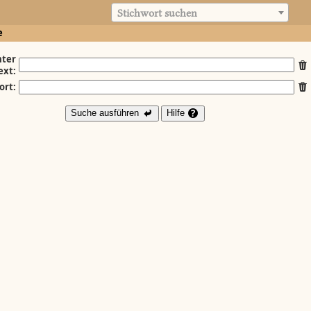
Stichwort suchen
e
ter
ext:
ort:
Suche ausführen
Hilfe