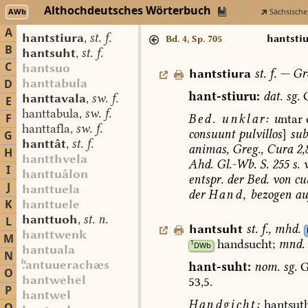
Althochdeutsches Wörterbuch
AWb
Sächsische
A
hantstiura
st. f.
,
hantsti
Bd. 4, Sp. 705
B
hantsuht
st. f.
,
C
hantsuo
hantstiura
st.
f.
—
Gr
hanttabula
D
hant-stiuru:
dat.
sg.
G
hanttavala
sw. f.
,
E
hanttabula
sw. f.
,
F
Bed.
unklar:
u
ntar
hanttafla
sw. f.
,
consuunt
pulvillos
]
sub
G
hanttât
st. f.
,
animas,
Greg.,
Cura
2,
H
hantthvela
Ahd.
Gl.-Wb.
S.
255
s.
v
I
hanttuâlon
entspr.
der
Bed.
von
cub
J
hanttuela
der
Hand,
bezogen
au
K
hanttuele
hanttuoh
st. n.
L
,
hantsuht
st.
f.
,
mhd.
hanttwenk
M
handsucht
;
mnd.
1
DWb
hantuala
N
antuuerachæs
hant-suht:
nom.
sg.
G
O
hantwehel
53,5.
P
hantwel
Handgicht:
hantsut