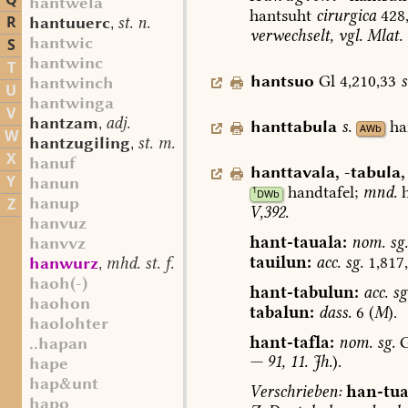
Q
hantwela
hantsuht
cirurgica
428
R
hantuuerc
st. n.
,
verwechselt,
vgl.
Mlat.
hantwic
S
hantwinc
T
hantsuo
Gl
4,210,33
s
hantwinch
U
hantwinga
V
hantzam
adj.
,
hanttabula
s.
ha
AWb
W
hantzugiling
st. m.
,
X
hanuf
hanttavala
,
-tabula
,
Y
hanun
handtafel;
mnd.
h
1
DWb
hanup
Z
V,392.
hanvuz
hant-tauala:
nom.
sg.
hanvvz
tauilun:
acc.
sg.
1,817
hanwurz
mhd. st. f.
,
haoh(-)
hant-tabulun:
acc.
sg
haohon
tabalun:
dass.
6
(
M
).
haolohter
hant-tafla:
nom.
sg.
G
..hapan
—
91,
11.
Jh.
).
hape
hap&unt
Verschrieben:
han-tua
hapo