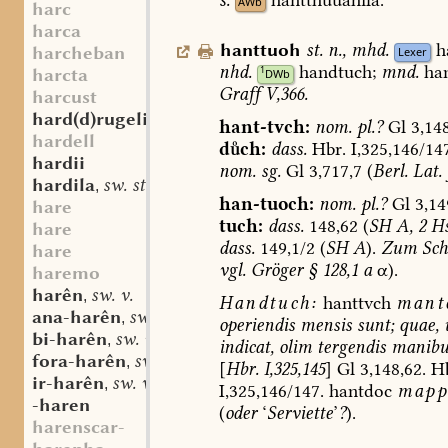
AWb
harc
harca
hanttuoh
st.
n.
,
mhd.
h
harcheban
Lexer
nhd.
handtuch;
mnd.
han
1
harcta
DWb
Graff
V,366.
harcust
hard(d)rugelinboum
mfrk. st. m.
,
hant-tvch:
nom.
pl.?
Gl
3,148
hardell
dch:
dass.
Hbr.
I,325,146/14
hardii
nom.
sg.
Gl
3,717,7
(
Berl.
Lat.
hardila
sw. st. f.
,
han-tuoch:
nom.
pl.?
Gl
3,14
hare
tuch:
dass.
148,62
(
SH
A,
2
Hs
hare
dass.
149,1/2
(
SH
A
).
Zum
Sch
hare
vgl.
Gröger
§
128,1
a
α).
haremo
harên
sw. v.
,
Handtuch:
hanttvch
mant
ana-harên
sw. v.
,
operiendis
mensis
sunt;
quae,
bi-harên
sw. v.
,
indicat,
olim
tergendis
manibu
fora-harên
sw. v.
,
[
Hbr.
I,325,145
]
Gl
3,148,62.
Hb
ir-harên
sw. v.
,
I,325,146/147.
hantdoc
mapp
-haren
(
oder
‘
Serviette
’
?
).
harenscar-