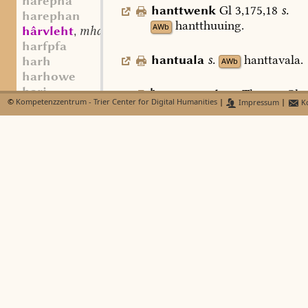
harepha
hanttwenk
Gl
3,175,18
s.
harephan
hantthuuing.
AWb
hârvleht
mhd. st. f.
,
harfpfa
hantuala
s.
hanttavala.
harh
AWb
harhowe
hari
antuuerachæs
Thoma,
Glo
©
Kompetenzzentrum - Trier Center for Digital Humanities
|
Impressum
|
Ko
haribist
24,25
s.
hantuuerc
.
AWb
-hârîg
hârîn
adj.
,
hantwehel
,
-wel
,
-wela
Gl
hâring
st. m.
,
357,56.
395,25
s.
hering
st. m.
,
hantthuuahila.
/Bd. 4, Sp.
AWb
harino
harion
hariscara
gi-hârit
part.-adj.
,
harizch
harke
mnd. (st. sw.?) f.
,
harlefa
harles
harleua