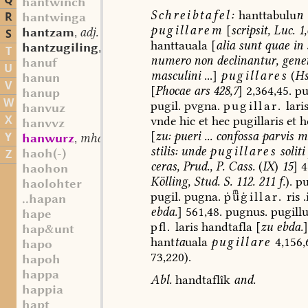
Q
hantwinch
Schreibtafel:
hanttabulu
n
R
hantwinga
pugillarem
[
scripsit,
Luc.
1,
hantzam
adj.
S
,
hanttauala
[
alia
sunt
quae
in
hantzugiling
st. m.
,
T
numero
non
declinantur,
gener
hanuf
U
masculini
...]
pugillares
(
Hs
hanun
V
[
Phocae
ars
428,7
]
2,364,45.
pu
hanup
W
pugil.
pvgna.
pugillar.
lari
hanvuz
X
vnde
hic
et
hec
pugillaris
et
h
hanvvz
[
zu:
pueri
...
confossa
parvis
m
Y
hanwurz
mhd. st. f.
,
stilis:
unde
pugillares
soliti
haoh(-)
Z
ceras,
Prud.,
P.
Cass.
(
IX
)
15
]
4
haohon
Kölling,
Stud.
S.
112.
211
f.
).
pu
haolohter
pugil.
pugna.
ṗġillar.
ris
.i
..hapan
ebda.
]
561,48.
pugnus.
pugillu
hape
pﬂ.
laris
handtafla
[
zu
ebda.
]
hap&unt
hant
ta
uala
pugillare
4,156,
hapo
73,220).
hapoh
happa
Abl.
handtaflîk
and.
happia
hapt