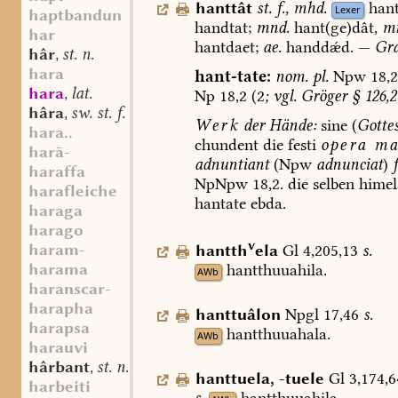
hanttât
st.
f.
,
mhd.
hant
Lexer
haptbandun
handtat;
mnd.
hant(ge)dât
,
mn
har
hantdaet;
ae.
handdǽd.
—
Gra
hâr
st. n.
,
hara
hant-tate:
nom.
pl.
Npw
18,2
hara
lat.
Np
18,2
(2
;
vgl.
Gröger
§
126,2
,
hâra
sw. st. f.
,
Werk
der
Hände:
sine
(
Gotte
hara..
chundent
die
festi
opera
ma
harā-
adnuntiant
(Npw
adnunciat
)
haraffa
NpNpw
18,2.
die
selben
himel
harafleiche
hantate
ebda.
haraga
harago
v
haram-
hantth
ela
Gl
4,205,13
s.
harama
hantthuuahila.
AWb
haranscar-
harapha
hanttuâlon
Npgl
17,46
s.
harapsa
hantthuuahala.
AWb
harauvi
hârbant
st. n.
,
hanttuela
,
-tuele
Gl
3,174,6
harbeiti
s.
hantthuuahila
.