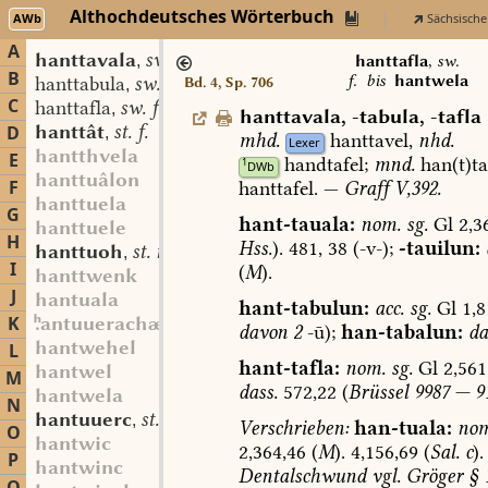
Althochdeutsches Wörterbuch
AWb
Sächsische
A
hanttavala
sw. f.
,
hanttafla
,
sw.
B
f.
bis
hantwela
hanttabula
sw. f.
Bd. 4, Sp. 706
,
C
hanttafla
sw. f.
,
hanttavala
,
-tabula
,
-tafla
hanttât
st. f.
D
,
mhd.
hanttavel,
nhd.
Lexer
hantthvela
E
handtafel;
mnd.
han(t)ta(
1
DWb
hanttuâlon
F
hanttafel.
—
Graff
V,392.
hanttuela
G
hant-tauala:
nom.
sg.
Gl
2,3
hanttuele
H
Hss.
).
481,
38
(-v-);
-tauilun:
hanttuoh
st. n.
,
I
(
M
).
hanttwenk
J
hantuala
hant-tabulun:
acc.
sg.
Gl
1,8
K
antuuerachæs
davon
2
-ū);
han-tabalun:
da
hantwehel
L
hant-tafla:
nom.
sg.
Gl
2,561
hantwel
M
dass.
572,22
(
Brüssel
9987
—
91
hantwela
N
hantuuerc
st. n.
,
Verschrieben:
han-tuala:
nom
O
hantwic
2,364,46
(
M
).
4,156,69
(
Sal.
c
).
P
hantwinc
Dentalschwund
vgl.
Gröger
§
1