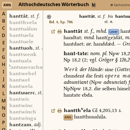
Althochdeutsches Wörterbuch
AWb
Sächsische
A
hanttât
st. f.
,
hanttât
,
st. f.
bis
hantuu
B
st. n.
hantthvela
Bd. 4, Sp. 706
C
hanttuâlon
hanttât
st.
f.
,
mhd.
hant
Lexer
hanttuela
D
handtat;
mnd.
hant(ge)dât
,
mn
hanttuele
E
hantdaet;
ae.
handdǽd.
—
Gra
hanttuoh
st. n.
,
F
hant-tate:
nom.
pl.
Npw
18,2
hanttwenk
G
Np
18,2
(2
;
vgl.
Gröger
§
126,2
hantuala
H
antuuerachæs
Werk
der
Hände:
sine
(
Gotte
I
hantwehel
chundent
die
festi
opera
ma
J
hantwel
adnuntiant
(Npw
adnunciat
)
K
hantwela
NpNpw
18,2.
die
selben
himel
hantuuerc
st. n.
L
,
hantate
ebda.
hantwic
M
hantwinc
N
v
hantth
ela
Gl
4,205,13
s.
hantwinch
O
hantthuuahila.
AWb
hantwinga
P
hantzam
adj.
,