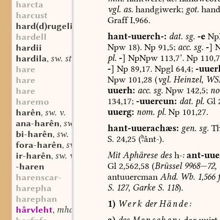
harcta
vgl.
as.
handgiwerk;
got.
hand
harcust
Graff
I,966.
hard(d)rugelinboum
mfrk. st. m.
,
hant-uuerch-:
dat.
sg.
-e
Np
hardell
Npw
18).
Np
91,5;
acc.
sg.
-
]
N
hardii
pl.
-
]
NpNpw
113,7’.
Np
110,7
hardila
sw. st. f.
,
-
]
Np
89,17.
Npgl
64,4;
-uuer
hare
Npw
101,28
(
vgl.
Heinzel,
WS
hare
uuerh:
acc.
sg.
Npw
142,5;
no
hare
134,17;
-uuercun:
dat.
pl.
Gl
2
haremo
uuerg:
nom.
pl.
Np
101,27.
harên
sw. v.
,
ana-harên
sw. v.
,
hant-uuerachæs:
gen.
sg.
Th
bi-harên
sw. v.
,
S.
24,25
(ânt-).
fora-harên
sw. v.
,
Mit
Aphärese
des
h-
:
ant-uue
ir-harên
sw. v.
,
Gl
2,562,
58
(
Brüssel
9968—72,
-haren
antuuercman
Ahd.
Wb.
1,566
f
harenscar-
S.
127,
Garke
S.
118
).
harepha
harephan
1)
Werk
der
Hände:
hârvleht
mhd. st. f.
,
a)
des
Menschen:
dar
uuirt