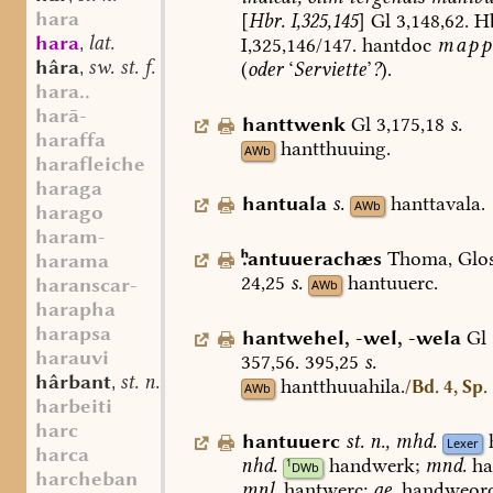
hara
[
Hbr.
I,325,145
]
Gl
3,148,62.
Hb
hara
lat.
I,325,146/147.
hantdoc
mapp
,
hâra
sw. st. f.
(
oder
‘
Serviette
’
?
).
,
hara..
harā-
hanttwenk
Gl
3,175,18
s.
haraffa
hantthuuing.
AWb
harafleiche
haraga
hantuala
s.
hanttavala.
AWb
harago
haram-
antuuerachæs
Thoma,
Glo
harama
24,25
s.
hantuuerc
.
haranscar-
AWb
harapha
harapsa
hantwehel
,
-wel
,
-wela
Gl
harauvi
357,56.
395,25
s.
hârbant
st. n.
,
hantthuuahila.
/Bd. 4, Sp.
AWb
harbeiti
harc
hantuuerc
st.
n.
,
mhd.
Lexer
harca
nhd.
handwerk;
mnd.
ha
1
DWb
harcheban
mnl.
hantwerc;
ae.
handweorc