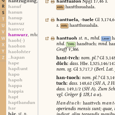
Q
hantzugiling
st. m.
hanttuâlon
Npgl
17,46
s.
,
R
hanuf
hantthuuahala.
AWb
hanun
S
hanup
T
hanttuela
,
-tuele
Gl
3,174,6
hanvuz
s.
hantthuuahila
.
U
AWb
hanvvz
V
hanwurz
mhd. st. f.
,
hanttuoh
st.
n.
,
mhd.
h
W
Lexer
haoh(-)
nhd.
handtuch;
mnd.
han
1
X
DWb
haohon
Graff
V,366.
Y
haolohter
..hapan
Z
hant-tvch:
nom.
pl.?
Gl
3,148
hape
dch:
dass.
Hbr.
I,325,146/14
hap&unt
nom.
sg.
Gl
3,717,7
(
Berl.
Lat.
hapo
han-tuoch:
nom.
pl.?
Gl
3,14
hapoh
tuch:
dass.
148,62
(
SH
A,
2
Hs
happa
dass.
149,1/2
(
SH
A
).
Zum
Sch
happia
vgl.
Gröger
§
128,1
a
α).
hapt
haptbandun
Handtuch:
hanttvch
mant
har
operiendis
mensis
sunt;
quae,
hâr
st. n.
indicat,
olim
tergendis
manibu
,