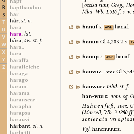
Q
hapt
[
occisa
sunt,
Greg.,
Ho
R
haptbandun
Mlat.
Wb.
1,516
f.
s.
v.
har
S
hâr
st. n.
,
T
hanuf
s.
hanaf.
hara
AWb
U
hara
lat.
,
V
hâra
sw. st. f.
,
hanun
Gl
4,203,2
s.
A
W
hara..
X
harā-
hanup
s.
hanaf.
AWb
Y
haraffa
harafleiche
Z
hanvuz
,
-vvz
Gl
3,543
haraga
harago
hanwurz
mhd.
st.
f.
haram-
harama
han-wurz:
nom.
sg.
G
haranscar-
Hahnenfuß,
spez.
G
harapha
(
Marzell,
Wb.
3,1280
ff.
harapsa
scelerata
vel
apias
harauvi
hârbant
st. n.
,
Vgl.
hanenuuurz.
harbeiti