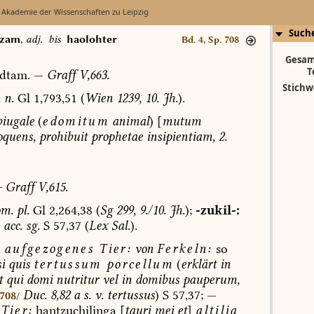
 Akademie der Wissenschaften zu Leipzig
Such
tzam
,
adj.
bis
haolohter
Bd. 4, Sp. 708
Gesam
T
dtam.
—
Graff
V,663.
Stichw
.
n.
Gl
1,793,51
(
Wien
1239,
10.
Jh.
).
biugale
(
edomitum
animal
)
[
mutum
oquens,
prohibuit
prophetae
insipientiam,
2.
—
Graff
V,615.
om.
pl.
Gl
2,264,38
(
Sg
299,
9./10.
Jh.
);
-zukil-:
acc.
sg.
S
57,37
(
Lex
Sal.
).
aufgezogenes
Tier:
von
Ferkeln:
so
si
quis
tertussum
porcellum
(
erklärt
in
t
qui
domi
nutritur
vel
in
domibus
pauperum,
Duc.
8,82
a
s.
v.
tertussus
)
S
57,37;
—
 708/
Tier:
hantzuchilinga
[
tauri
mei
et
]
altilia