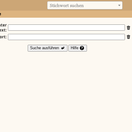
Stichwort suchen
e
ter
ext:
ort:
Suche ausführen
Hilfe