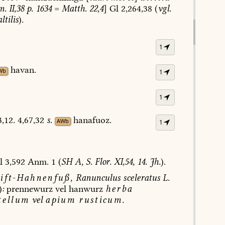
m.
II,38
p.
1634
=
Matth.
22,4
]
Gl
2,264,38
(
vgl.
altilis
).
1
havan.
Wb
1
1
,12.
4,67,32
s.
hanafuoz.
AWb
1
l
3,592
Anm.
1
(
SH
A,
S.
Flor.
XI,54,
14.
Jh.
).
ift-Hahnenfuß,
Ranunculus
sceleratus
L.
)
:
prennewurz
vel
hanwurz
herba
tellum
vel
apium
rusticum.