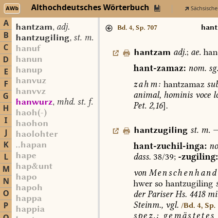
Althochdeutsches Wörterbuch
AWb
Sächsische
A
hantzam
adj.
,
han
Bd. 4, Sp. 707
B
hantzugiling
st. m.
,
C
hanuf
hantzam
adj.
;
ae.
han
hanun
D
hant-zamaz:
nom.
sg
hanup
E
hanvuz
F
zahm:
hantzamaz
su
hanvvz
animal,
hominis
voce
l
G
hanwurz
mhd. st. f.
,
Pet.
2,16
].
H
haoh(-)
I
haohon
hantzugiling
st.
m.
J
haolohter
K
..hapan
hant-zuchil-inga:
n
hape
dass.
38/39;
-zugiling:
L
hap&unt
M
von
Menschenhand
hapo
N
hwer
so
hantzugiling
hapoh
O
der
Pariser
Hs.
4418
mi
happa
Steinm.,
vgl.
P
/Bd. 4, Sp.
happia
spez.:
gemästetes