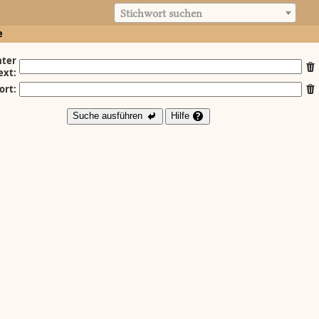
Stichwort suchen
e
ter
ext:
ort:
Suche ausführen
Hilfe