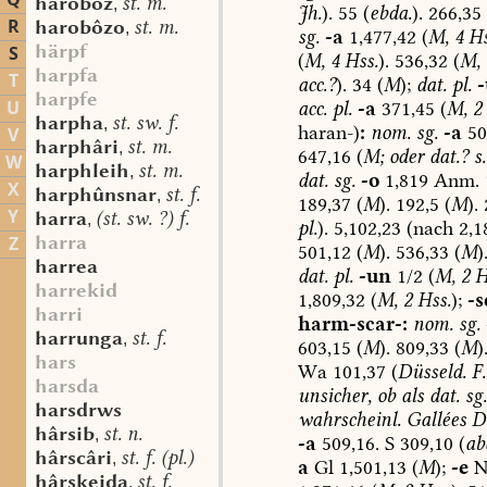
Q
harobôz
st. m.
,
Jh.
).
55
(
ebda.
).
266,35
R
harobôzo
st. m.
,
sg.
-a
1,477,42
(
M,
4
Hs
härpf
S
(
M,
4
Hss.
).
536,32
(
M,
harpfa
T
acc.?
).
34
(
M
);
dat.
pl.
-
harpfe
U
acc.
pl.
-a
371,45
(
M,
2
harpha
st. sw. f.
,
haran-)
:
nom.
sg.
-a
50
V
harphâri
st. m.
,
647,16
(
M;
oder
dat.?
s.
W
harphleih
st. m.
,
dat.
sg.
-o
1,819
Anm.
X
harphûnsnar
st. f.
,
189,37
(
M
).
192,5
(
M
).
Y
harra
(st. sw. ?) f.
,
pl.
).
5,102,23
(nach
2,1
harra
Z
501,12
(
M
).
536,33
(
M
)
harrea
dat.
pl.
-un
1/2
(
M,
2
Hs
harrekid
1,809,32
(
M,
2
Hss.
);
-s
harri
harm-scar-:
nom.
sg.
harrunga
st. f.
,
603,15
(
M
).
809,33
(
M
)
hars
Wa
101,37
(
Düsseld.
F.
harsda
unsicher,
ob
als
dat.
sg.
harsdrws
wahrscheinl.
Gallées
D
hârsib
st. n.
,
-a
509,16.
S
309,10
(
ab
hârscâri
st. f. (pl.)
,
a
Gl
1,501,13
(
M
);
-e
N
hârskeida
st. f.
,