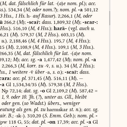
(
M,
dat.
fälschlich
für
lat.
-(
a
)
e
nom.
pl.
);
acc.
s.
).
534,34
(
M;
oder
nom.?
);
nom.
pl.
-a
501,12
3
Hss.,
1
Hs.
h-
auf
Rasur
).
2,266,1
(
M,
oder
ū
266,2
(
M
);
-sca:
dass.
1,809,32
(
M
);
-scar-:
Hss.
).
516,10
(
M,
4
Hss.
);
harā-
(
vgl.
auch
u.
6,21
(
M
).
579,37
(
M,
2
Hss.
).
603,15
(
M
).
u.
).
2,188,46
(
M,
4
Hss.
).
195,7
(
M,
4
Hss.
);
15
(
M
).
2,108,9
(
M,
4
Hss.
).
109,1
(
M,
3
Hss.
).
266,35
(
M,
dat.
fälschlich
für
lat.
-(
a
)
e
nom.
89,12
;
M
);
acc.
sg.
-a
1,477,42
(
M
);
nom.
pl.
-a
.
2,266,3
(
M,
korr.
zu
-,
s.
u.
).
34
(
M,
2
Hss.
);
s.,
1
weitere
-
über
-a,
s.
o.
);
-sca:
dass.
cara:
acc.
pl.
371,45
(
M
).
516,11
(
M
).
—
-a
Gl
1,534,34/35
(
M
).
579,38
(
M,
2
Hss.
).
.
Np
72,14;
dat.
sg.
-o
Gl
2,109,2
(
M
).
587,42
=
1,
9.
oder
10.
Jh.
(
?
),
unter
as.
Gll.,
bleibt
oder
gen.
(
so
Wadst.
)
übers.,
weniger
eutung
als
gen.
pl.
zu
harmskar
st.
n.
);
acc.
sg.
air.
B.;
-sk-).
310,20
(
S.
Emm.
Geb.
);
nom.
pl.
-
pw
118
G,
55;
dat.
pl.
-on
17,39;
acc.
pl.
-a
Gl