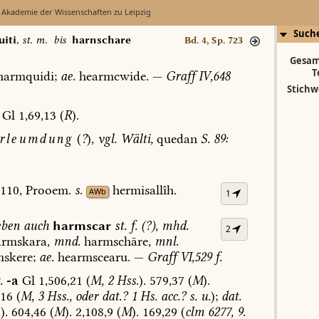
 Akademie der Wissenschaften zu Leipzig
Such
iti
,
st. m.
bis
harnschare
Bd. 4, Sp. 723
Gesam
T
armquidi;
ae.
hearmcwide.
—
Graff
IV,648
Stichw
Gl
1,69,13
(
R
).
rleumdung
(
?
),
vgl.
Wälti,
quedan
S.
89:
110,
Prooem.
s.
hermisallîh.
AWb
1
ben
auch
harmscar
st.
f.
(
?
)
,
mhd.
2
rmskara,
mnd.
harmschāre,
mnl.
skere;
ae.
hearmscearu.
—
Graff
VI,529
f.
.
-a
Gl
1,506,21
(
M,
2
Hss.
).
579,37
(
M
).
16
(
M,
3
Hss.,
oder
dat.?
1
Hs.
acc.?
s.
u.
);
dat.
.
).
604,46
(
M
).
2,108,9
(
M
).
169,29
(
clm
6277,
9.