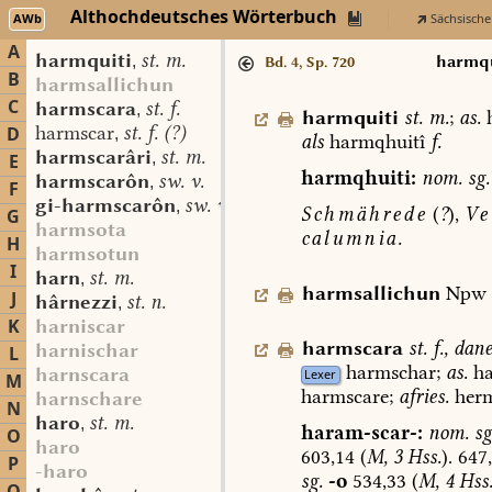
Althochdeutsches Wörterbuch
AWb
Sächsische
A
harmquiti
st. m.
,
harmqu
Bd. 4, Sp. 720
B
harmsallichun
C
harmscara
st. f.
,
harmquiti
st.
m.
;
as.
h
harmscar
st. f. (?)
D
,
als
harmqhuitî
f.
harmscarâri
st. m.
,
E
harmqhuiti:
nom.
sg.
harmscarôn
sw. v.
,
F
gi-harmscarôn
sw. v.
,
Schmährede
(
?
),
Ve
G
harmsota
calumnia.
H
harmsotun
I
harn
st. m.
,
harmsallichun
Npw
J
hârnezzi
st. n.
,
K
harniscar
harmscara
st.
f.
,
dane
harnischar
L
harmschar;
as.
ha
harnscara
Lexer
M
harmscare;
afries.
herm
harnschare
N
haro
st. m.
,
haram-scar-:
nom.
sg
O
haro
603,14
(
M,
3
Hss.
).
647,
P
-haro
sg.
-o
534,33
(
M,
4
Hss