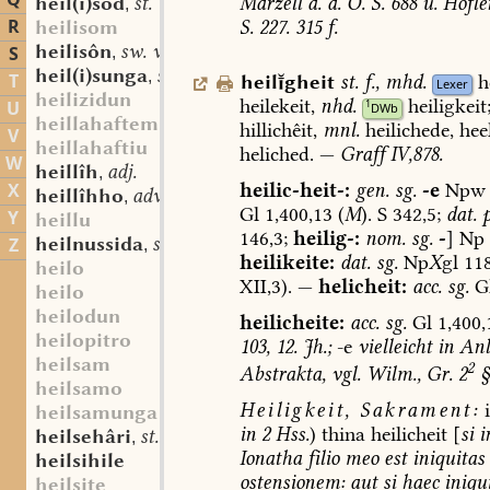
Q
Marzell
a.
a.
O.
S.
688
u.
Höfle
heil(i)sôd
st. m.
,
R
S.
227.
315
f.
heilisom
heilisôn
sw. v.
S
,
heil(i)sunga
st. f.
,
T
heilgheit
st.
f.
,
mhd.
h
Lexer
heilizidun
heilekeit,
nhd.
heiligkeit
U
1
DWb
heillahaftem
hillichêit,
mnl.
heilichede,
heel
V
heillahaftiu
heliched.
—
Graff
IV,878.
W
heillîh
adj.
,
heilic-heit-:
gen.
sg.
-e
Npw
X
heillîhho
adv.
,
Gl
1,400,13
(
M
).
S
342,5;
dat.
p
Y
heillu
146,3;
heilig-:
nom.
sg.
-
]
Np
heilnussida
st. f.
Z
,
heilikeite:
dat.
sg.
Np
X
gl
11
heilo
XII,3).
—
helicheit:
acc.
sg.
G
heilo
heilodun
heilicheite:
acc.
sg.
Gl
1,400,
heilopitro
103,
12.
Jh.;
-e
vielleicht
in
Anl
heilsam
2
Abstrakta,
vgl.
Wilm.,
Gr.
2
§
heilsamo
Heiligkeit,
Sakrament:
i
heilsamunga
in
2
Hss.
)
thina
heilicheit
[
si
i
heilsehâri
st. m.
,
Ionatha
filio
meo
est
iniquitas
heilsihile
ostensionem:
aut
si
haec
iniqui
heilsite