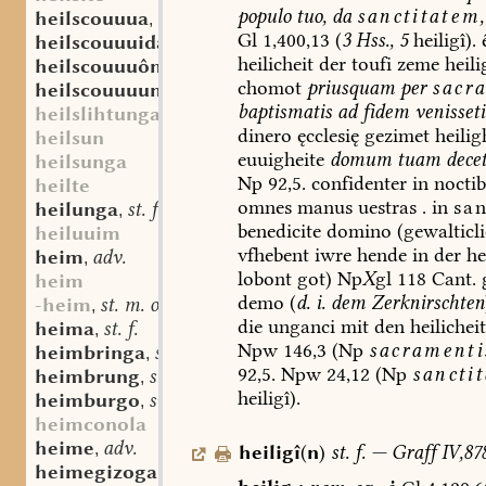
populo
tuo,
da
sanctitatem
heilscouuua
sw. f.
,
Gl
1,400,13
(
3
Hss.,
5
heiligî).
heilscouuuida
st. f.
,
heilicheit
der
toufi
zeme
heili
heilscouuuôn
sw. v.
,
chomot
priusquam
per
sacr
heilscouuuunga
st. f.
,
baptismatis
ad
fidem
venisseti
heilslihtunga
dinero
ęcclesię
gezimet
heilig
heilsun
euuigheite
domum
tuam
dece
heilsunga
Np
92,5.
confidenter
in
noctib
heilte
omnes
manus
uestras
.
in
sa
heilunga
st. f.
,
benedicite
domino
(
gewalticl
heiluuim
vfhebent
iwre
hende
in
der
hei
heim
adv.
,
lobont
got)
Np
X
gl
118
Cant.
g
heim
demo
(
d.
i.
dem
Zerknirschten
-heim
st. m. oder n.
,
die
unganci
mit
den
heilichei
heima
st. f.
,
Npw
146,3
(Np
sacramenti
heimbringa
sw. f.
,
92,5.
Npw
24,12
(Np
sanctit
heimbrung
st. m.
,
heiligî).
heimburgo
sw. m.
,
heimconola
heime
adv.
,
heiligî
(
n
)
st.
f.
—
Graff
IV,878
heimegizogan
adj.
,