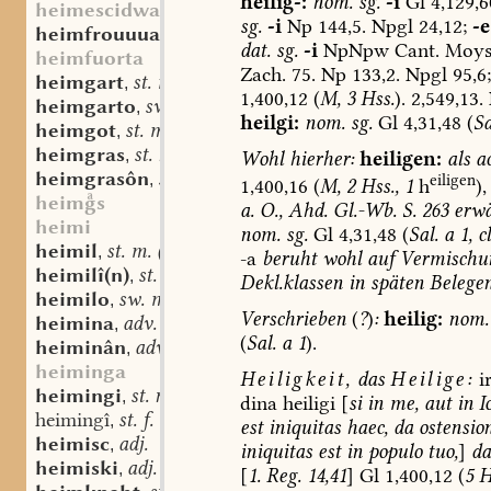
heilig-:
nom.
sg.
-i
Gl
4,129,6
heimescidwar
sg.
-i
Np
144,5.
Npgl
24,12;
-e
heimfrouuua
sw. f.
,
dat.
sg.
-i
NpNpw
Cant.
Moys
heimfuorta
Zach.
75.
Np
133,2.
Npgl
95,6;
heimgart
st. m.
,
1,400,12
(
M,
3
Hss.
).
2,549,13.
heimgarto
sw. m.
,
heilgi:
nom.
sg.
Gl
4,31,48
(
Sa
heimgot
st. m.
,
heimgras
st. n.
,
Wohl
hierher:
heiligen:
als
ac
heimgrasôn
sw. v.
,
eiligen
1,400,16
(
M,
2
Hss.,
1
h
),
heims
a.
O.,
Ahd.
Gl.-Wb.
S.
263
erw
heimi
nom.
sg.
Gl
4,31,48
(
Sal.
a
1,
c
heimil
st. m. (n.?)
,
-a
beruht
wohl
auf
Vermischu
heimilî(n)
st. n.
,
Dekl.klassen
in
späten
Belege
heimilo
sw. m.
,
Verschrieben
(
?
)
:
heilig:
nom.
heimina
adv.
,
(
Sal.
a
1
).
heiminân
adv.
,
heiminga
Heiligkeit,
das
Heilige:
ir
heimingi
st. n.
,
dina
heiligi
[
si
in
me,
aut
in
I
heimingî
st. f.
,
est
iniquitas
haec,
da
ostensio
heimisc
adj.
,
iniquitas
est
in
populo
tuo,
]
da
heimiski
adj.
,
[
1.
Reg.
14,41
]
Gl
1,400,12
(
5
Hs