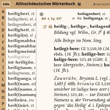
Althochdeutsches Wörterbuch
AWb
Sächsische
A
heiligberi
st. n.
,
heilagenberi
,
st.
B
n.
bis
heiligunga
,
st. 
heiligeberi
st. n.
Bd. 4, Sp. 837
,
C
heilagenberi
st. n.
,
heilig-
,
heilige-
,
heilagen
heilgheit
st. f.
D
,
2
Bildung
vgl.
Wilm.,
Gr.
2
§
40
heiligî(n)
st. f.
,
E
Alle
Belege
im
Nom.
Sing.
heiligmahha
st. f.
,
F
heiligmahhunga
st. f.
,
G
heilegī-bere:
Gl
3,550,38
(
14.
heiligmeinida
st. f.
,
ebda.
(
14.
Jh.
);
heilige-ber:
52
H
heilignissi
helige-bere:
521,48
(
Gött.
S.
J
I
int-heiligôn
sw. v.
,
bere
übergeschr.,
Steinm.
);
hai
J
heiligtuom
st. n. (u. m.?)
,
(
14.
Jh.
).
K
heilagtuom
st. n. (u. m.?)
,
Zaunrübe,
Bryonia
L.
(
vgl.
M
heiligunga
st. f.
L
,
1,683
f.
688
)
:
brionia
Gl
3,526
heil(i)sam
adj.
,
M
unsicher
ist:
helige
bere
acer
(
heil(i)samo
adv.
,
N
Steinm.
)
521,48;
—
zur
Entste
heil(i)samunga
st. f.
,
O
Namens
u.
der
Verwendung
al
heilisâra
sw. (?) f.
,
P
gegen
‘
das
Heilig
’
d.
i.
Epilepsi
heil(i)sâri
st. m.
,