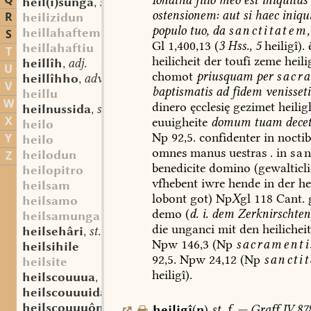
Q
heil(i)sunga
st. f.
,
ostensionem:
aut
si
haec
iniqui
R
heilizidun
populo
tuo,
da
sanctitatem
heillahaftem
S
Gl
1,400,13
(
3
Hss.,
5
heiligî).
heillahaftiu
T
heilicheit
der
toufi
zeme
heili
heillîh
adj.
,
U
chomot
priusquam
per
sacr
heillîhho
adv.
,
V
baptismatis
ad
fidem
venisseti
heillu
W
dinero
ęcclesię
gezimet
heilig
heilnussida
st. f.
,
X
euuigheite
domum
tuam
dece
heilo
Np
92,5.
confidenter
in
noctib
Y
heilo
omnes
manus
uestras
.
in
sa
heilodun
Z
benedicite
domino
(
gewalticl
heilopitro
vfhebent
iwre
hende
in
der
hei
heilsam
lobont
got)
Np
X
gl
118
Cant.
g
heilsamo
demo
(
d.
i.
dem
Zerknirschten
heilsamunga
die
unganci
mit
den
heilichei
heilsehâri
st. m.
,
Npw
146,3
(Np
sacramenti
heilsihile
92,5.
Npw
24,12
(Np
sanctit
heilsite
heiligî).
heilscouuua
sw. f.
,
heilscouuuida
st. f.
,
heilscouuuôn
sw. v.
heiligî
(
n
)
st.
f.
—
Graff
IV,878
,