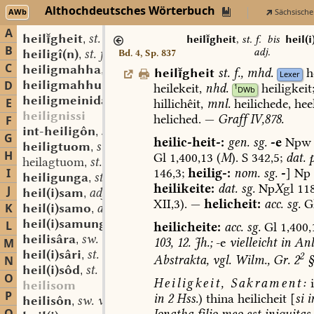
Althochdeutsches Wörterbuch
AWb
Sächsische
A
heilgheit
st. f.
,
heilgheit
,
st. f.
bis
heil(
B
adj.
heiligî(n)
st. f.
Bd. 4, Sp. 837
,
C
heiligmahha
st. f.
,
heilgheit
st.
f.
,
mhd.
h
Lexer
heiligmahhunga
st. f.
D
,
heilekeit,
nhd.
heiligkeit
1
DWb
heiligmeinida
st. f.
,
E
hillichêit,
mnl.
heilichede,
heel
heilignissi
heliched.
—
Graff
IV,878.
F
int-heiligôn
sw. v.
,
G
heilic-heit-:
gen.
sg.
-e
Npw
heiligtuom
st. n. (u. m.?)
,
H
Gl
1,400,13
(
M
).
S
342,5;
dat.
p
heilagtuom
st. n. (u. m.?)
,
146,3;
heilig-:
nom.
sg.
-
]
Np
I
heiligunga
st. f.
,
heilikeite:
dat.
sg.
Np
X
gl
11
J
heil(i)sam
adj.
,
XII,3).
—
helicheit:
acc.
sg.
G
K
heil(i)samo
adv.
,
heil(i)samunga
st. f.
L
,
heilicheite:
acc.
sg.
Gl
1,400,
heilisâra
sw. (?) f.
,
103,
12.
Jh.;
-e
vielleicht
in
Anl
M
heil(i)sâri
st. m.
,
2
Abstrakta,
vgl.
Wilm.,
Gr.
2
§
N
heil(i)sôd
st. m.
,
O
Heiligkeit,
Sakrament:
i
heilisom
P
in
2
Hss.
)
thina
heilicheit
[
si
i
heilisôn
sw. v.
,
Ionatha
filio
meo
est
iniquitas