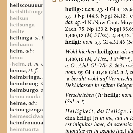
heilscouuuunga
st. f.
,
heilig-:
nom.
sg.
-i
Gl
4,129,6
heilslihtunga
sg.
-i
Np
144,5.
Npgl
24,12;
-e
heilsun
dat.
sg.
-i
NpNpw
Cant.
Moys
heilsunga
Zach.
75.
Np
133,2.
Npgl
95,6;
heilte
1,400,12
(
M,
3
Hss.
).
2,549,13.
heilunga
st. f.
,
heilgi:
nom.
sg.
Gl
4,31,48
(
Sa
heiluuim
heim
adv.
Wohl
hierher:
heiligen:
als
ac
,
heim
eiligen
1,400,16
(
M,
2
Hss.,
1
h
),
-heim
st. m. oder n.
,
a.
O.,
Ahd.
Gl.-Wb.
S.
263
erw
heima
st. f.
,
nom.
sg.
Gl
4,31,48
(
Sal.
a
1,
c
heimbringa
sw. f.
,
-a
beruht
wohl
auf
Vermischu
heimbrung
st. m.
,
Dekl.klassen
in
späten
Belege
heimburgo
sw. m.
,
Verschrieben
(
?
)
:
heilig:
nom.
heimconola
(
Sal.
a
1
).
heime
adv.
,
heimegizogan
adj.
,
Heiligkeit,
das
Heilige:
ir
heimescidwar
dina
heiligi
[
si
in
me,
aut
in
I
heimfrouuua
sw. f.
,
est
iniquitas
haec,
da
ostensio
heimfuorta
iniquitas
est
in
populo
tuo,
]
da