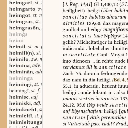
heimgart
st. m.
,
[
1.
Reg.
14,41
]
Gl
1,400,12
(
5
Hs
heimgarto
sw. m.
,
heilgheit).
heilgi
(
über
habitu
heimgot
st. m.
,
sanctitas
habitus
almarum
heimgras
st. n.
,
almities
129,60.
daz
magen
heimgrasôn
sw. v.
,
guollichun
heiligi
magnificen
heims
sanctitatis
tuae
NpNpw
14
heimi
gelih?
Micheltatiger
in
heiligi
heimil
st. m. (n.?)
,
iudicando
.
lobelicher
dimitt
heimilî(n)
st. n.
,
in
sanctitate
Cant.
Moysi
1
heimilo
sw. m.
,
imo
dienoen
...
in
rehte
unde
heimina
adv.
,
serviamus
illi
in
sanctitate
heiminân
adv.
,
Zach.
75.
darana
ferlougendo
heiminga
daz
nam
in
dia
heiligi
/Bd. 4, 
heimingi
st. n.
,
55,1.
in
aduersis
.
heuent
iuuu
heimingî
st. f.
,
heiligi
.
unde
lobont
in
.
also
heimisc
adj.
,
manus
vestras
in
sancta
133,
heimiski
adj.
,
24,12.
95,6
(Np
beide
sancti
heimkneht
st. m.
,
auf
Eigenschaften:
heiligi
[
qui
heimleitî
st. f.
,
sanctum
[
vitiis
pereuntibus
heimleitunga
st. f.
,
si
Virtus
sub
pace
cadit?
Prud.,