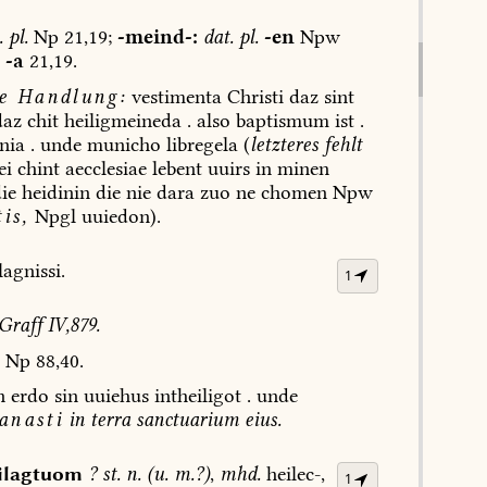
.
pl.
Np
21,19;
-meind-:
dat.
pl.
-en
Npw
-a
21,19.
e
Handlung:
vestimenta
Christi
daz
sint
az
chit
heiligmeineda
.
also
baptismum
ist
.
nia
.
unde
municho
libregela
(
letzteres
fehlt
ei
chint
aecclesiae
lebent
uuirs
in
minen
ie
heidinin
die
nie
dara
zuo
ne
chomen
Npw
is,
Npgl
uuiedon).
lagnissi.
1
Graff
IV,879.
Np
88,40.
n
erdo
sin
uuiehus
intheiligot
.
unde
anasti
in
terra
sanctuarium
eius.
ilagtuom
?
st.
n.
(
u.
m.?
)
,
mhd.
heilec-,
1