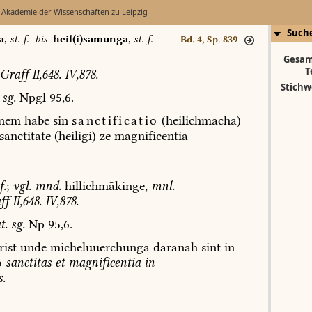
 Akademie der Wissenschaften zu Leipzig
Such
a
,
st. f.
bis
heil(i)samunga
,
st. f.
Bd. 4, Sp. 839
Gesam
T
Graff
II,648.
IV,878.
Stichw
sg.
Npgl
95,6.
nem
habe
sin
sanctificatio
(heilichmacha)
sanctitate
(heiligi)
ze
magnificentia
f.
;
vgl.
mnd.
hillichmākinge,
mnl.
ff
II,648.
IV,878.
t.
sg.
Np
95,6.
rist
unde
micheluuerchunga
daranah
sint
in
o
sanctitas
et
magnificentia
in
.