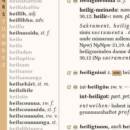
Q
heiligmeinida
st.
f.
heillahaftem
R
heillahaftiu
heilig-meineda:
nom
heillîh
adj.
S
,
30,12;
heilic-:
nom.
pl.
heillîhho
adv.
,
T
Sakrament,
heilig
heillu
U
siniu
sacramenta
.
d
heilnussida
st. f.
,
V
unde
missarum
sollem
heilo
W
Npw)
NpNpw
21,19.
d
heilo
X
heiligmeinden
danne
d
heilodun
30,12
(Np
sacrament
Y
heilopitro
heilsam
Z
heilsamo
heilignissi
s.
hei
AWb
heilsamunga
heilsehâri
st. m.
,
int-
heiligôn
sw.
v.
—
heilsihile
int-heiligot:
part.
prt.
heilsite
heilscouuua
sw. f.
,
entweihen:
habest
i
heilscouuuida
st. f.
,
geunmuozhaftot
prof
heilscouuuôn
sw. v.
,
heilscouuuunga
st. f.
,
heiligtuom
,
auch
he
heilslihtunga