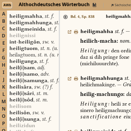
Althochdeutsches Wörterbuch
AWb
Sächsische
A
heiligmahha
st. f.
,
heiligmahh
Bd. 4, Sp. 838
B
heiligmahhunga
st. f.
,
C
heiligmeinida
st. f.
,
heiligmahha
st.
f.
—
heilignissi
D
heilich-macha:
nom.
int-heiligôn
sw. v.
,
E
heiligtuom
st. n. (u. m.?)
,
F
Heiligung:
den
ordi
heilagtuom
st. n. (u. m.?)
,
daz
si
dih
pringe
fone
G
heiligunga
st. f.
,
(michiluuurchte).
H
heil(i)sam
adj.
,
I
heil(i)samo
adv.
,
heiligmahhunga
st.
J
heil(i)samunga
st. f.
,
heilichmakinge.
—
Gra
K
heilisâra
sw. (?) f.
,
heil(i)sâri
st. m.
heilig-machungo:
da
L
,
heil(i)sôd
st. m.
,
M
Heiligung:
heili
ze
e
heilisom
N
sinero
heiligmachung
heilisôn
sw. v.
,
O
sanctificatione
eius
heil(i)sunga
st. f.
,
P
heilizidun