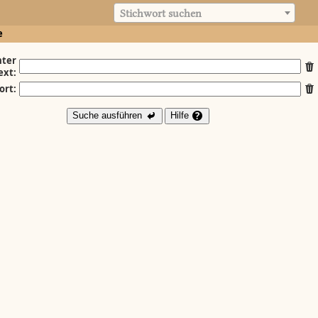
Stichwort suchen
e
ter
ext:
ort:
Suche ausführen
Hilfe