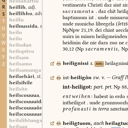
Q
heillahaftiu
vestimenta
Christi
daz
sint
si
R
heillîh
adj.
,
sacramenta
.
daz
chit
heil
heillîhho
adv.
S
,
baptismum
ist
.
unde
missar
heillu
T
unde
municho
libregela
(
letzt
heilnussida
st. f.
,
U
NpNpw
21,19.
dei
chint
aeccle
heilo
V
uuirs
in
minen
heiligmeinden
heilo
heidinin
die
nie
dara
zuo
ne
c
W
heilodun
30,12
(Np
sacramentis,
Np
X
heilopitro
Y
heilsam
heilignissi
s.
heilagnissi
heilsamo
Z
AWb
heilsamunga
heilsehâri
st. m.
,
int-
heiligôn
sw.
v.
—
Graff
IV
heilsihile
int-heiligot:
part.
prt.
Np
88,
heilsite
heilscouuua
sw. f.
,
entweihen:
habest
in
erdo
s
heilscouuuida
st. f.
,
intheiligot
.
unde
geunmuozha
heilscouuuôn
sw. v.
,
profanasti
in
terra
sanctua
heilscouuuunga
st. f.
,
heilslihtunga
heiligtuom
,
auch
heilagt
heilsun