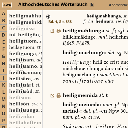
Althochdeutsches Wörterbuch
AWb
Sächsische
A
heiligmahhunga
st. f.
,
heiligmahhunga
,
st.
B
f.
bis
heilisâra
,
sw. (?) 
heiligmeinida
st. f.
Bd. 4, Sp. 838
,
C
heilignissi
heiligmahhunga
st.
f.
;
vgl.
int-heiligôn
sw. v.
D
,
hillichmākinge,
mnl.
heilichm
heiligtuom
st. n. (u. m.?)
,
E
II,648.
IV,878.
heilagtuom
st. n. (u. m.?)
,
F
heilig-machungo:
dat.
sg.
N
heiligunga
st. f.
,
G
heil(i)sam
adj.
,
Heiligung:
heili
ze
erist
un
H
heil(i)samo
adv.
,
micheluuerchunga
daranah
si
I
heil(i)samunga
st. f.
,
heiligmachungo
sanctitas
et
m
J
heilisâra
sw. (?) f.
,
sanctificatione
eius.
K
heil(i)sâri
st. m.
,
heil(i)sôd
st. m.
L
,
heiligmeinida
st.
f.
heilisom
M
heilisôn
sw. v.
heilig-meineda:
nom.
pl.
Np
,
N
heil(i)sunga
st. f.
meind-:
dat.
pl.
-en
Npw
30,
,
O
heilizidun
nom.
pl.
-a
21,19.
P
heillahaftem
Sakrament,
heilige
Han