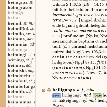
heimgras
st. n.
,
wihida
S
143,15
(
BB
=
14/15
heimgrasôn
sw. v.
,
mit
fuiri
heilicduom
thin
an
e
heims
incenderunt
igni
sanctuari
heimi
terra
Pw
73,7.
[
s
ingađ
drohti
heimil
st. m. (n.?)
,
ende
bigiant
gihuhti
helegdo
heimilî(n)
st. n.
,
confitemini
memoriae
sancti
heimilo
sw. m.
,
29,5.]
profundum
(Np
ist,
Np
heimina
adv.
,
sacramentum
baptismi
et
euch
heiminân
adv.
,
tiuffi
(
d.
i.
chrucis)
heilictuom
heiminga
uuizzodis)
NpglNpw
103,3.
le
heimingi
st. n.
,
daz
ist
sanctuarium
dei
(g
heimingî
st. f.
,
heiligtuom)
Npgl
89,11;
ferne
heimisc
adj.
,
(
sanctuarium
).
Npgl
21,26
heimiski
adj.
,
sacramentum
).
Npw
47,10
heimkneht
st. m.
,
Np
sacramentum
).
heimleitî
st. f.
,
heimleitunga
st. f.
,
heiligunga
st.
f.
,
mhd.
heimlîh
adj.
,
heiligunge,
nhd.
he
1
Lexer
DWb
heimme
ae.
hál(e)gung;
vgl.
mnl.
heili
heimminna
st. f.
,
IV,879.