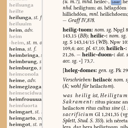
(
u.
m.?
)
,
mhd.
heilec-,
he
Lexer
heilsunga
nhd.
heiligtum;
as.
hêlagdōm
heilte
hillichdôm,
mnl.
heilichdoem;
heilunga
st. f.
,
—
Graff
IV,878.
heiluuim
heilig-tuom:
nom.
sg.
Npgl
8
heim
adv.
,
143,15
(
BB
);
heilic-:
nom.
sg.
heim
sg.
S
143,14/15
(
WB
).
Npw
103
-heim
st. m. oder n.
,
109,4;
acc.
pl.
47,10;
heilich-:
heima
st. f.
,
21,26.
—
heilic-duom-:
dat.
s
heimbringa
sw. f.
,
acc.
sg.
-
]
73,7.
heimbrung
st. m.
,
heimburgo
sw. m.
,
[
heleg-domes:
gen.
sg.
Pk
29
heimconola
Verschrieben:
heilacō:
nom.
s
heime
adv.
,
(
K;
wohl
für
heilac
t
o
m
).
heimegizogan
adj.
,
heimescidwar
was
heilig
ist,
Heiligtum
heimfrouuua
sw. f.
,
Sakrament:
ritus
picanc
an
heimfuorta
heilac
t
o
m
ritus
cultus
sine
(
l.
heimgart
st. m.
,
sacrificium
Gl
1,241,35
(
vg
heimgarto
sw. m.
,
Splett,
Stud.
S.
355
).
ich
nêreta
heimgot
st. m.
,
lera,
daz
hera
heiligtuom
,
nih