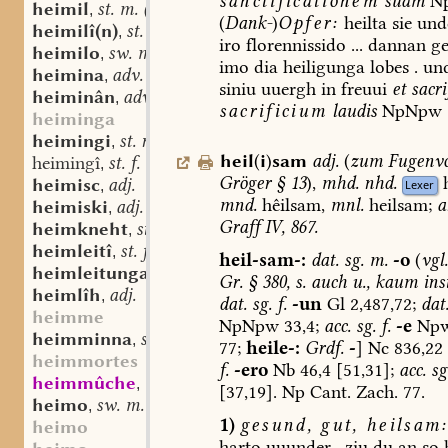
sanctificationem
suam
N
heimil
st. m. (n.?)
,
(
Dank-
)
Opfer:
heilta
sie
und
heimilî(n)
st. n.
,
iro
florennissido
...
dannan
ge
heimilo
sw. m.
,
imo
dia
heiligunga
lobes
.
un
heimina
adv.
,
siniu
uuergh
in
freuui
et
sacri
heiminân
adv.
,
sacrificium
laudis
NpNpw
heiminga
heimingi
st. n.
,
heil
(
i
)
sam
adj.
(
zum
Fugenvo
heimingî
st. f.
,
Gröger
§
13
),
mhd.
nhd.
heimisc
adj.
Lexer
,
mnd.
hêilsam,
mnl.
heilsam;
a
heimiski
adj.
,
Graff
IV,
867.
heimkneht
st. m.
,
heimleitî
st. f.
,
heil-sam-:
dat.
sg.
m.
-o
(
vgl.
heimleitunga
st. f.
,
Gr.
§
380,
s.
auch
u.,
kaum
inst
heimlîh
adj.
,
dat.
sg.
f.
-un
Gl
2,487,72;
dat
heimme
NpNpw
33,4;
acc.
sg.
f.
-e
Np
heimminna
st. f.
,
77;
heile-:
Grdf.
-
]
Nc
836,22
heimmortes
f.
-ero
Nb
46,4
[51,31];
acc.
sg
heimmûche
mhd. sw. m.
,
[37,19].
Np
Cant.
Zach.
77.
heimo
sw. m.
,
1)
gesund,
gut,
heilsam:
heimo
harto
uuunder
.
ziu
du
an
so
h