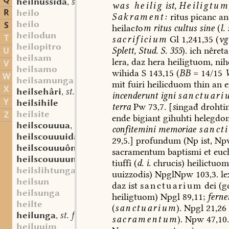
Q
heilnussida
st. f.
,
was
heilig
ist,
Heiligtum
R
heilo
Sakrament:
ritus
picanc
an
heilo
S
heilac
t
o
m
ritus
cultus
sine
(
l.
heilodun
T
sacrificium
Gl
1,241,35
(
vg
heilopitro
Splett,
Stud.
S.
355
).
ich
nêreta
U
heilsam
lera,
daz
hera
heiligtuom
,
nih
V
heilsamo
wihida
S
143,15
(
BB
=
14/15
W
heilsamunga
mit
fuiri
heilicduom
thin
an
e
X
heilsehâri
st. m.
,
incenderunt
igni
sanctuari
Y
heilsihile
terra
Pw
73,7.
[
s
ingađ
drohti
heilsite
Z
ende
bigiant
gihuhti
helegdo
heilscouuua
sw. f.
,
confitemini
memoriae
sancti
heilscouuuida
st. f.
,
29,5.]
profundum
(Np
ist,
Np
heilscouuuôn
sw. v.
,
sacramentum
baptismi
et
euch
heilscouuuunga
st. f.
,
tiuffi
(
d.
i.
chrucis)
heilictuom
heilslihtunga
uuizzodis)
NpglNpw
103,3.
le
heilsun
daz
ist
sanctuarium
dei
(g
heilsunga
heiligtuom)
Npgl
89,11;
ferne
heilte
(
sanctuarium
).
Npgl
21,26
heilunga
st. f.
,
sacramentum
).
Npw
47,10
heiluuim