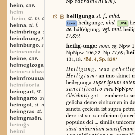
Np
sacramentum
).
heim
adv.
,
heim
heiligunga
st.
f.
,
mhd.
-heim
st. m. oder n.
,
heiligunge,
nhd.
he
1
Lexer
DWb
heima
st. f.
,
ae.
hál(e)gung;
vgl.
mnl.
heili
heimbringa
sw. f.
,
IV,879.
heimbrung
st. m.
,
heimburgo
sw. m.
heilig-unga:
nom.
sg.
Npw
1
,
heimconola
NpNpw
106,22.
Np
77,69;
hei
heime
adv.
131,18.
,
/Bd. 4, Sp. 839/
heimegizogan
adj.
,
Heiligung,
was
geheilig
heimescidwar
Heiligtum:
an
imo
skinet
m
heimfrouuua
sw. f.
,
heilegunga
super
ipsum
aute
heimfuorta
sanctificatio
mea
NpNpw
heimgart
st. m.
,
Gleichnis
)
got
...
zimberota
si
heimgarto
sw. m.
,
gelicha
demo
einhurnen
in
d
heimgot
st. m.
,
sancta
ęcclesia
ist
supra
petr
heimgras
st. n.
,
dero
ist
sin
sacrificium
(uuiec
heimgrasôn
sw. v.
,
populus
dei
...
similis
unicorn
heims
sicut
unicornium
sanctificium
heimi