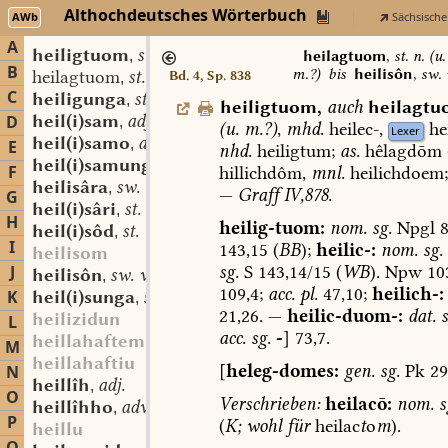
Althochdeutsches Wörterbuch
AWb
Sächsische
A
heiligtuom
st. n. (u. m.?)
,
heilagtuom
,
st. n. (u.
B
m.?)
bis
heilisôn
,
sw. 
heilagtuom
st. n. (u. m.?)
Bd. 4, Sp. 838
,
C
heiligunga
st. f.
,
heiligtuom
,
auch
heilagt
heil(i)sam
adj.
D
,
(
u.
m.?
)
,
mhd.
heilec-,
he
Lexer
heil(i)samo
adv.
,
E
nhd.
heiligtum;
as.
hêlagdōm
heil(i)samunga
st. f.
,
F
hillichdôm,
mnl.
heilichdoem;
heilisâra
sw. (?) f.
,
—
Graff
IV,878.
G
heil(i)sâri
st. m.
,
H
heilig-tuom:
nom.
sg.
Npgl
8
heil(i)sôd
st. m.
,
I
143,15
(
BB
);
heilic-:
nom.
sg.
heilisom
sg.
S
143,14/15
(
WB
).
Npw
103
J
heilisôn
sw. v.
,
109,4;
acc.
pl.
47,10;
heilich-:
K
heil(i)sunga
st. f.
,
21,26.
—
heilic-duom-:
dat.
s
heilizidun
L
acc.
sg.
-
]
73,7.
heillahaftem
M
heillahaftiu
[
heleg-domes:
gen.
sg.
Pk
29
N
heillîh
adj.
,
O
Verschrieben:
heilacō:
nom.
s
heillîhho
adv.
,
P
(
K;
wohl
für
heilac
t
o
m
).
heillu