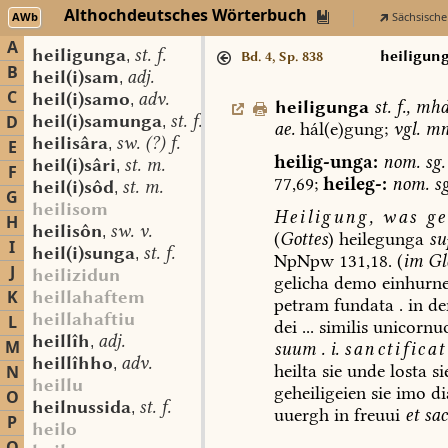
Althochdeutsches Wörterbuch
AWb
Sächsische
A
heiligunga
st. f.
,
heiligun
Bd. 4, Sp. 838
B
heil(i)sam
adj.
,
C
heil(i)samo
adv.
,
heiligunga
st.
f.
,
mhd
heil(i)samunga
st. f.
D
,
ae.
hál(e)gung;
vgl.
mn
heilisâra
sw. (?) f.
,
E
heilig-unga:
nom.
sg.
heil(i)sâri
st. m.
,
F
77,69;
heileg-:
nom.
sg
heil(i)sôd
st. m.
,
G
heilisom
Heiligung,
was
ge
H
heilisôn
sw. v.
,
(
Gottes
)
heilegunga
su
I
heil(i)sunga
st. f.
,
NpNpw
131,18.
(
im
Gle
J
heilizidun
gelicha
demo
einhurn
K
heillahaftem
petram
fundata
.
in
de
heillahaftiu
L
dei
...
similis
unicornu
heillîh
adj.
,
M
suum
.
i.
sanctifica
heillîhho
adv.
,
heilta
sie
unde
losta
si
N
heillu
geheiligeien
sie
imo
di
O
heilnussida
st. f.
,
uuergh
in
freuui
et
sac
P
heilo