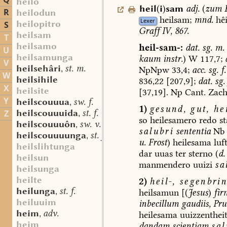
Q
heilo
heil
(
i
)
sam
adj.
(
zum
F
R
heilodun
heilsam;
mnd.
hêi
Lexer
heilopitro
S
Graff
IV,
867.
heilsam
T
heilsamo
heil-sam-:
dat.
sg.
m.
U
heilsamunga
kaum
instr.
)
W
117,7;
V
heilsehâri
st. m.
NpNpw
33,4;
acc.
sg.
f.
,
W
heilsihile
836,22
[207,9];
dat.
sg.
X
heilsite
[37,19].
Np
Cant.
Zach
Y
heilscouuua
sw. f.
,
1)
gesund,
gut,
hei
heilscouuuida
st. f.
Z
,
so
heilesamero
redo
st
heilscouuuôn
sw. v.
,
salubri
sententia
Nb
heilscouuuunga
st. f.
,
u.
Frost
)
heilesama
luf
heilslihtunga
dar
uuas
ter
sterno
(
d.
heilsun
manmendero
uuizi
sa
heilsunga
heilte
2)
heil-,
segenbrin
heilunga
st. f.
heilsamun
[(
Jesus
)
fir
,
heiluuim
inbecillum
gaudiis,
Prud
heim
adv.
heilesama
uuizzenthei
,
heim
dandam
scientiam
sal