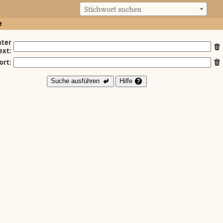
Stichwort suchen
e
ter
ext:
ort:
Suche ausführen
Hilfe