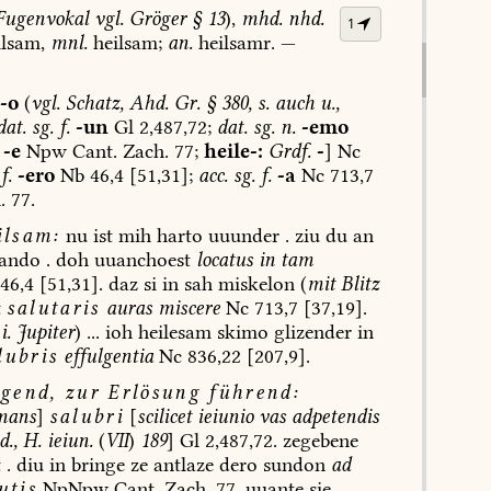
ugenvokal
vgl.
Gröger
§
13
),
mhd.
nhd.
1
lsam,
mnl.
heilsam;
an.
heilsamr.
—
-o
(
vgl.
Schatz,
Ahd.
Gr.
§
380,
s.
auch
u.,
dat.
sg.
f.
-un
Gl
2,487,72;
dat.
sg.
n.
-emo
-e
Npw
Cant.
Zach.
77;
heile-:
Grdf.
-
]
Nc
f.
-ero
Nb
46,4
[51,31];
acc.
sg.
f.
-a
Nc
713,7
.
77.
lsam:
nu
ist
mih
harto
uuunder
.
ziu
du
an
ando
.
doh
uuanchoest
locatus
in
tam
46,4
[51,31].
daz
si
in
sah
miskelon
(
mit
Blitz
t
salutaris
auras
miscere
Nc
713,7
[37,19].
i.
Jupiter
)
...
ioh
heilesam
skimo
glizender
in
lubris
effulgentia
Nc
836,22
[207,9].
gend,
zur
Erlösung
führend
:
mans
]
salubri
[
scilicet
ieiunio
vas
adpetendis
.,
H.
ieiun.
(
VII
)
189
]
Gl
2,487,72.
zegebene
t
.
diu
in
bringe
ze
antlaze
dero
sundon
ad
utis
NpNpw
Cant.
Zach.
77.
uuante
sie