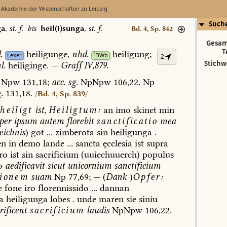
 Akademie der Wissenschaften zu Leipzig
Such
ga
,
st. f.
bis
heil(i)sunga
,
st. f.
Bd. 4, Sp. 842
Gesam
T
.
heiligunge,
nhd.
heiligung;
1
Lexer
DWb
2
Stichw
l.
heiliginge.
—
Graff
IV,879.
Npw
131,18;
acc.
sg.
NpNpw
106,22.
Np
.
131,18.
/Bd. 4, Sp. 839/
heiligt
ist,
Heiligtum:
an
imo
skinet
min
per
ipsum
autem
florebit
sanctificatio
mea
ichnis
)
got
...
zimberota
sin
heiligunga
.
en
in
demo
lande
...
sancta
ęcclesia
ist
supra
ro
ist
sin
sacrificium
(uuiechuuerch)
populus
o
aedificavit
sicut
unicornium
sanctificium
tionem
suam
Np
77,69;
—
(
Dank-
)
Opfer:
e
fone
iro
florennissido
...
dannan
a
heiligunga
lobes
.
unde
maren
sie
siniu
rificent
sacrificium
laudis
NpNpw
106,22.