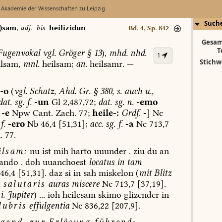
 Akademie der Wissenschaften zu Leipzig
Such
i)sam
,
adj.
bis
heilizidun
Bd. 4, Sp. 842
Gesam
T
ugenvokal
vgl.
Gröger
§
13
),
mhd.
nhd.
1
Stichw
lsam,
mnl.
heilsam;
an.
heilsamr.
—
-o
(
vgl.
Schatz,
Ahd.
Gr.
§
380,
s.
auch
u.,
dat.
sg.
f.
-un
Gl
2,487,72;
dat.
sg.
n.
-emo
-e
Npw
Cant.
Zach.
77;
heile-:
Grdf.
-
]
Nc
f.
-ero
Nb
46,4
[51,31];
acc.
sg.
f.
-a
Nc
713,7
.
77.
lsam:
nu
ist
mih
harto
uuunder
.
ziu
du
an
ando
.
doh
uuanchoest
locatus
in
tam
46,4
[51,31].
daz
si
in
sah
miskelon
(
mit
Blitz
t
salutaris
auras
miscere
Nc
713,7
[37,19].
i.
Jupiter
)
...
ioh
heilesam
skimo
glizender
in
lubris
effulgentia
Nc
836,22
[207,9].
gend,
zur
Erlösung
führend
: