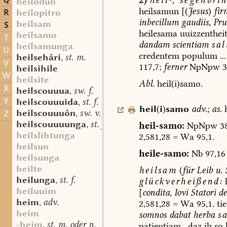
Q
heilodun
heilsamun
[(
Jesus
)
fir
R
heilopitro
inbecillum
gaudiis,
Prud
heilsam
S
heilesama
uuizzenthei
heilsamo
T
dandam
scientiam
sal
heilsamunga
U
credentem
populum
...
heilsehâri
st. m.
,
V
117,7;
ferner
NpNpw
3
heilsihile
W
heilsite
Abl.
heil(i)samo.
X
heilscouuua
sw. f.
,
Y
heilscouuuida
st. f.
,
heil
(
i
)
samo
adv.
;
as.
heilscouuuôn
sw. v.
Z
,
heilscouuuunga
st. f.
heil-samo:
NpNpw
38
,
heilslihtunga
2,581,28
=
Wa
95,1.
heilsun
heile-samo:
Nb
97,16
heilsunga
heilte
heilsam
(
für
Leib
u.
S
heilunga
st. f.
glückverheißend:
,
heiluuim
[
condita,
Iovi
Statori
de
heim
adv.
2,581,28
=
Wa
95,1.
tie
,
heim
somnos
dabat
herba
s
-heim
st. m. oder n.
patientiam
.
daz
ih
so
,