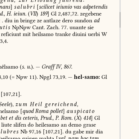
mans
]
salubri
[
scilicet
ieiunio
vas
adpetendis
.,
H.
ieiun.
(
VII
)
189
]
Gl
2,487,72.
zegebene
t
.
diu
in
bringe
ze
antlaze
dero
sundon
ad
utis
NpNpw
Cant.
Zach.
77.
uuante
sie
reficiunt
mit
heilsamo
tranke
diuini
uerbi
W
3,4.
hêlsamo
(
s.
u.
).
—
Graff
IV,
867.
,10
(=
Npw
11).
Npgl
73,19.
—
hel-samo:
Gl
[107,21].
eele
),
zum
Heil
gereichend,
helsamo
[
quod
Roma
pollet
]
auspicato
bet
et
dis
ceteris,
Prud.,
P.
Rom.
(
X
)
414
]
Gl
liute
slifen
do
heilesamo
an
demo
grase
alubres
Nb
97,16
[107,21].
du
gabe
mir
dia
heilsamo
suigen
mahta
[
vgl.
nam
hoc
tam