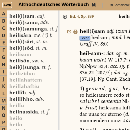
Althochdeutsches Wörterbuch
AWb
Sächsische
A
heil(i)sam
adj.
,
heil(
Bd. 4, Sp. 839
B
heil(i)samo
adv.
,
C
heil(i)samunga
st. f.
,
heil
(
i
)
sam
adj.
(
zum
F
heilisâra
sw. (?) f.
D
,
heilsam;
mnd.
hêi
Lexer
heil(i)sâri
st. m.
,
E
Graff
IV,
867.
heil(i)sôd
st. m.
,
F
heil-sam-:
dat.
sg.
m.
heilisom
G
kaum
instr.
)
W
117,7;
heilisôn
sw. v.
,
H
NpNpw
33,4;
acc.
sg.
f.
heil(i)sunga
st. f.
,
I
836,22
[207,9];
dat.
sg.
heilizidun
[37,19].
Np
Cant.
Zach
J
heillahaftem
K
heillahaftiu
1)
gesund,
gut,
hei
heillîh
adj.
L
,
so
heilesamero
redo
st
heillîhho
adv.
,
M
salubri
sententia
Nb
heillu
u.
Frost
)
heilesama
luf
N
heilnussida
st. f.
,
dar
uuas
ter
sterno
(
d.
O
heilo
manmendero
uuizi
sa
P
heilo
2)
heil-,
segenbrin