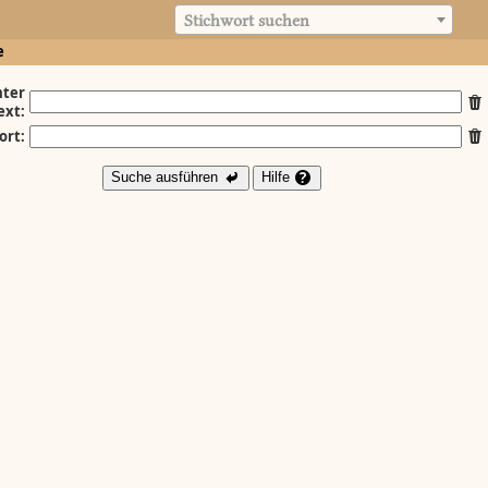
Stichwort suchen
e
ter
ext:
ort:
Suche ausführen
Hilfe