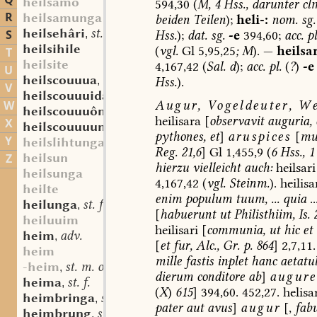
Q
heilsamo
594,30
(
M,
4
Hss.,
darunter
cl
R
heilsamunga
beiden
Teilen
);
heli-:
nom.
sg.
heilsehâri
st. m.
S
Hss.
);
dat.
sg.
-e
394,60;
acc.
pl
,
heilsihile
(
vgl.
Gl
5,95,25
;
M
).
—
heilsar
T
heilsite
4,167,42
(
Sal.
d
);
acc.
pl.
(
?
)
-e
U
heilscouuua
sw. f.
Hss.
).
,
V
heilscouuuida
st. f.
,
Augur,
Vogeldeuter,
Wei
W
heilscouuuôn
sw. v.
,
heilisara
[
observavit
auguria,
X
heilscouuuunga
st. f.
,
pythones,
et
]
aruspices
[
mul
Y
heilslihtunga
Reg.
21,6
]
Gl
1,455,9
(
6
Hss.,
1
heilsun
Z
hierzu
vielleicht
auch:
heilsari
heilsunga
4,167,42
(
vgl.
Steinm.
).
heilisa
heilte
enim
populum
tuum,
...
quia
..
heilunga
st. f.
,
[
habuerunt
ut
Philisthiim,
Is.
2
heiluuim
heilisari
[
communia,
ut
hic
et
heim
adv.
,
[
et
fur,
Alc.,
Gr.
p.
864
]
2,7,11.
heim
mille
fastis
inplet
hanc
aetatu
-heim
st. m. oder n.
,
dierum
conditore
ab
]
augure
heima
st. f.
,
(
X
)
615
]
394,60.
452,27.
helisa
heimbringa
sw. f.
,
pater
aut
avus
]
augur
[,
fab
heimbrung
st. m.
,