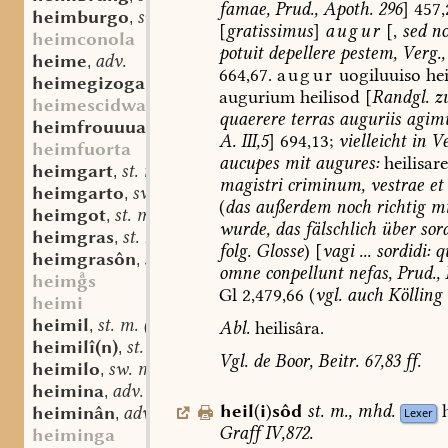
famae,
Prud.,
Apoth.
296
]
457,
heimburgo
sw. m.
,
[
gratissimus
]
augur
[,
sed
n
heimconola
potuit
depellere
pestem,
Verg.,
heime
adv.
,
664,67.
augur
uogiluuiso
hei
heimegizogan
adj.
,
augurium
heilisod
[
Randgl.
zu
heimescidwar
quaerere
terras
auguriis
agim
heimfrouuua
sw. f.
,
A.
III,5
]
694,13;
vielleicht
in
Ve
heimfuorta
aucupes
mit
augures
:
heilisare
heimgart
st. m.
,
magistri
criminum,
vestrae
et
heimgarto
sw. m.
,
(
das
außerdem
noch
richtig
mi
heimgot
st. m.
,
wurde,
das
fälschlich
über
sord
heimgras
st. n.
,
folg.
Glosse
)
[
vagi
...
sordidi:
q
heimgrasôn
sw. v.
,
omne
conpellunt
nefas,
Prud.,
heims
Gl
2,479,66
(
vgl.
auch
Kölling
heimi
heimil
st. m. (n.?)
Abl.
heilisâra.
,
heimilî(n)
st. n.
,
Vgl.
de
Boor,
Beitr.
67,83
ff.
heimilo
sw. m.
,
heimina
adv.
,
heil
(
i
)
sôd
st.
m.
,
mhd.
heiminân
adv.
Lexer
,
Graff
IV,872.
heiminga