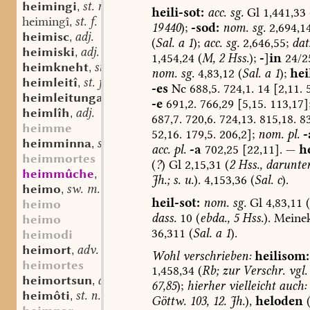
heimingi
st. n.
,
heili-sot:
acc.
sg.
Gl
1,441,33
heimingî
st. f.
,
19 440
);
-sod:
nom.
sg.
2,694,14
heimisc
adj.
,
(
Sal.
a
1
);
acc.
sg.
2,646,55;
dat
heimiski
adj.
,
1,454,24
(
M,
2
Hss.
);
-
]
in
24/2
heimkneht
st. m.
,
nom.
sg.
4,83,12
(
Sal.
a
1
);
hei
heimleitî
st. f.
,
-es
Nc
688,5.
724,1.
14
[2,11.
5
heimleitunga
st. f.
,
-e
691,2.
766,29
[5,15.
113,17]
heimlîh
adj.
,
687,7.
720,6.
724,13.
815,18.
8
heimme
52,16.
179,5.
206,2];
nom.
pl.
-
heimminna
st. f.
,
acc.
pl.
-a
702,25
[22,11].
—
h
heimmortes
(
?
)
Gl
2,15,31
(
2
Hss.,
darunte
heimmûche
mhd. sw. m.
,
Jh.;
s.
u.
).
4,153,36
(
Sal.
c
).
heimo
sw. m.
,
heil-sot:
nom.
sg.
Gl
4,83,11
(
heimo
dass.
10
(
ebda.,
5
Hss.
).
Meinek
heimo
36,311
(
Sal.
a
1
).
heimodi
heimort
adv.
,
Wohl
verschrieben:
heilisom:
heimortes
1,458,34
(
Rb;
zur
Verschr.
vgl.
heimortsun
adv.
,
67,85
);
hierher
vielleicht
auch:
heimôti
st. n.
,
Göttw.
103,
12.
Jh.
),
heloden