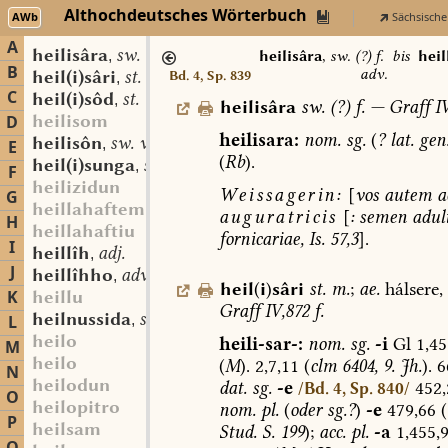
Althochdeutsches Wörterbuch
AWb
Sächsische
A
heilisâra
sw. (?) f.
,
heilisâra
,
sw. (?) f.
bis
heil
B
adv.
heil(i)sâri
st. m.
Bd. 4, Sp. 839
,
C
heil(i)sôd
st. m.
,
heilisâra
sw.
(
?
)
f.
—
Graff
IV
heilisom
D
heilisara:
nom.
sg.
(
?
lat.
gen
heilisôn
sw. v.
,
E
(
Rb
).
heil(i)sunga
st. f.
,
F
heilizidun
Weissagerin:
[
vos
autem
ac
G
heillahaftem
auguratricis
[
:
semen
adult
H
heillahaftiu
fornicariae,
Is.
57,3
].
I
heillîh
adj.
,
J
heillîhho
adv.
,
heil
(
i
)
sâri
st.
m.
;
ae.
hálsere,
K
heillu
Graff
IV,872
f.
heilnussida
st. f.
L
,
heilo
heili-sar-:
nom.
sg.
-i
Gl
1,45
M
heilo
(
M
).
2,7,11
(
clm
6404,
9.
Jh.
).
6
N
heilodun
dat.
sg.
-e
452,
/Bd. 4, Sp. 840/
O
heilopitro
nom.
pl.
(
oder
sg.?
)
-e
479,66
(
P
heilsam
Stud.
S.
199
);
acc.
pl.
-a
1,455,