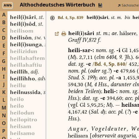
Althochdeutsches Wörterbuch
AWb
Sächsische
A
heil(i)sâri
st. m.
,
heil(i)sâri
,
st. m.
bis
hei
Bd. 4, Sp. 839
B
heil(i)sôd
st. m.
,
C
heilisom
heil
(
i
)
sâri
st.
m.
;
ae.
hálsere,
heilisôn
sw. v.
D
,
Graff
IV,872
f.
heil(i)sunga
st. f.
,
E
heili-sar-:
nom.
sg.
-i
Gl
1,45
heilizidun
F
(
M
).
2,7,11
(
clm
6404,
9.
Jh.
).
6
heillahaftem
G
dat.
sg.
-e
452,
/Bd. 4, Sp. 840/
heillahaftiu
H
nom.
pl.
(
oder
sg.?
)
-e
479,66
(
heillîh
adj.
,
I
Stud.
S.
199
);
acc.
pl.
-a
1,455,
heillîhho
adv.
,
594,30
(
M,
4
Hss.,
darunter
cl
J
heillu
beiden
Teilen
);
heli-:
nom.
sg.
K
heilnussida
st. f.
,
Hss.
);
dat.
sg.
-e
394,60;
acc.
pl
heilo
L
(
vgl.
Gl
5,95,25
;
M
).
—
heilsar
heilo
M
4,167,42
(
Sal.
d
);
acc.
pl.
(
?
)
-e
heilodun
N
Hss.
).
heilopitro
O
heilsam
Augur,
Vogeldeuter,
Wei
P
heilsamo
heilisara
[
observavit
auguria,