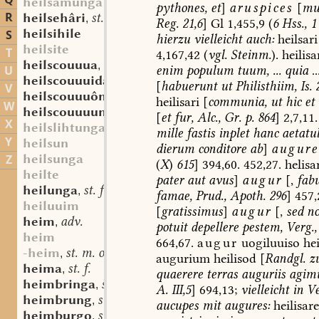
Q
heilsamunga
pythones,
et
]
aruspices
[
mul
R
heilsehâri
st. m.
,
Reg.
21,6
]
Gl
1,455,9
(
6
Hss.,
1
heilsihile
S
hierzu
vielleicht
auch:
heilsari
heilsite
T
4,167,42
(
vgl.
Steinm.
).
heilisa
heilscouuua
sw. f.
,
enim
populum
tuum,
...
quia
..
U
heilscouuuida
st. f.
,
[
habuerunt
ut
Philisthiim,
Is.
2
V
heilscouuuôn
sw. v.
,
heilisari
[
communia,
ut
hic
et
W
heilscouuuunga
st. f.
,
[
et
fur,
Alc.,
Gr.
p.
864
]
2,7,11.
X
heilslihtunga
mille
fastis
inplet
hanc
aetatu
Y
heilsun
dierum
conditore
ab
]
augure
heilsunga
Z
(
X
)
615
]
394,60.
452,27.
helisa
heilte
pater
aut
avus
]
augur
[,
fab
heilunga
st. f.
,
famae,
Prud.,
Apoth.
296
]
457,
heiluuim
[
gratissimus
]
augur
[,
sed
n
heim
adv.
,
potuit
depellere
pestem,
Verg.,
heim
664,67.
augur
uogiluuiso
hei
-heim
st. m. oder n.
,
augurium
heilisod
[
Randgl.
zu
heima
st. f.
,
quaerere
terras
auguriis
agim
heimbringa
sw. f.
,
A.
III,5
]
694,13;
vielleicht
in
Ve
heimbrung
st. m.
,
aucupes
mit
augures
:
heilisare
heimburgo
sw. m.
,