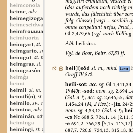
magistri
criminum,
vestrae
et
heimconola
(
das
außerdem
noch
richtig
mi
heime
adv.
,
wurde,
das
fälschlich
über
sord
heimegizogan
adj.
,
folg.
Glosse
)
[
vagi
...
sordidi:
q
heimescidwar
omne
conpellunt
nefas,
Prud.,
heimfrouuua
sw. f.
,
Gl
2,479,66
(
vgl.
auch
Kölling
heimfuorta
Abl.
heilisâra.
heimgart
st. m.
,
heimgarto
sw. m.
,
Vgl.
de
Boor,
Beitr.
67,83
ff.
heimgot
st. m.
,
heimgras
st. n.
,
heil
(
i
)
sôd
st.
m.
,
mhd.
Lexer
heimgrasôn
sw. v.
,
Graff
IV,872.
heims
heimi
heili-sot:
acc.
sg.
Gl
1,441,33
heimil
st. m. (n.?)
19 440
);
-sod:
nom.
sg.
2,694,14
,
heimilî(n)
st. n.
(
Sal.
a
1
);
acc.
sg.
2,646,55;
dat
,
heimilo
sw. m.
1,454,24
(
M,
2
Hss.
);
-
]
in
24/2
,
heimina
adv.
nom.
sg.
4,83,12
(
Sal.
a
1
);
hei
,
heiminân
adv.
-es
Nc
688,5.
724,1.
14
[2,11.
5
,
heiminga
-e
691,2.
766,29
[5,15.
113,17]
heimingi
st. n.
687,7.
720,6.
724,13.
815,18.
8
,