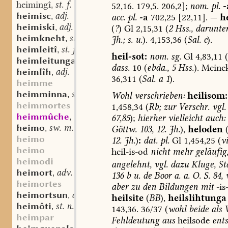
heimingî
st. f.
52,16.
179,5.
206,2];
nom.
pl.
-
,
heimisc
adj.
acc.
pl.
-a
702,25
[22,11].
—
h
,
heimiski
adj.
(
?
)
Gl
2,15,31
(
2
Hss.,
darunte
,
heimkneht
st. m.
Jh.;
s.
u.
).
4,153,36
(
Sal.
c
).
,
heimleitî
st. f.
,
heil-sot:
nom.
sg.
Gl
4,83,11
(
heimleitunga
st. f.
,
dass.
10
(
ebda.,
5
Hss.
).
Meinek
heimlîh
adj.
,
36,311
(
Sal.
a
1
).
heimme
heimminna
st. f.
Wohl
verschrieben:
heilisom:
,
heimmortes
1,458,34
(
Rb;
zur
Verschr.
vgl.
heimmûche
mhd. sw. m.
67,85
);
hierher
vielleicht
auch:
,
heimo
sw. m.
Göttw.
103,
12.
Jh.
),
heloden
,
heimo
12.
Jh.
)
:
dat.
pl.
Gl
1,454,25
(
vi
heimo
heil-is-od
nicht
mehr
geläufig
heimodi
angelehnt,
vgl.
dazu
Kluge,
St
heimort
adv.
,
136
b
u.
de
Boor
a.
a.
O.
S.
84,
heimortes
aber
zu
den
Bildungen
mit
-is
heimortsun
adv.
,
heilsite
(
BB
),
heilslihtunga
heimôti
st. n.
,
143,36.
36/37
(
wohl
beide
als
V
heimpar
Fehldeutung
aus
heilsode
ent