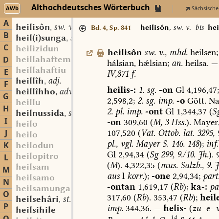
Althochdeutsches Wörterbuch
AWb
Sächsische
A
heilisôn
sw. v.
,
heilisôn
,
sw. v.
bis
hei
Bd. 4, Sp. 841
B
heil(i)sunga
st. f.
,
C
heilizidun
heilisôn
sw.
v.
,
mhd.
heilsen;
heillahaftem
D
hálsian,
hǽlsian;
an.
heilsa.
—
heillahaftiu
E
IV,871
f.
heillîh
adj.
,
F
heilis-:
1.
sg.
-on
Gl
4,196,47;
heillîhho
adv.
,
G
2,598,2;
2.
sg.
imp.
-o
Gött.
Na
heillu
H
2.
pl.
imp.
-ont
Gl
1,344,37
(
S
heilnussida
st. f.
,
I
-on
309,60
(
M,
3
Hss.
).
Mayer
heilo
107,520
(
Vat.
Ottob.
lat.
3295,
9
J
heilo
pl.,
vgl.
Mayer
S.
146.
148
);
inf.
K
heilodun
Gl
2,94,34
(
Sg
299,
9./10.
Jh.
).
9
heilopitro
L
(
M
).
4,322,35
(
mus.
Salzb.,
9.
J
heilsam
M
aus
l
korr.
);
-one
2,94,34;
part
heilsamo
N
-ontan
1,619,17
(
Rb
);
ka-:
pa
heilsamunga
O
317,60
(
Rb
).
353,47
(
Rb
);
heil
heilsehâri
st. m.
,
P
imp.
344,36.
—
helis-
(
zu
-e-
v
heilsihile
14