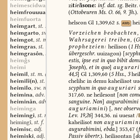
zi
t
iel
isone:
inf.
dat.
sg.
Beitr.
heimescidwar
(
Ottobeuren
Ms.
O.
66,
9.
Jh.
).
heimfrouuua
sw. f.
,
heimfuorta
helscon
Gl
1,309,62
s.
he
AWb
heimgart
st. m.
,
Vorzeichen
beobachten,
heimgarto
sw. m.
,
Wahrsagerei
treiben,
(
G
heimgot
st. m.
,
prophezeien:
heilison
(
1
Hs
heimgras
st. n.
,
übergeschr.
uuizagon)
[
scyphu
heimgrasôn
sw. v.
,
estis,
ipse
est
in
quo
bibit
dom
heims
Joseph
),
et
in
quo
]
augurari
heimi
44,5
]
Gl
1,309,60
(
5
Hss.,
3
hei
heimil
st. m. (n.?)
,
chelihc
in
demu
kaheilisot
uu
heimilî(n)
st. n.
,
scyphum
in
quo
auguriari
s
heimilo
sw. m.
,
317,60.
ne
heilesont
[
non
come
heimina
adv.
,
sanguine.
Non
]
augurabimini
heiminân
adv.
,
auguriamini
)
[,
nec
observa
heiminga
Lev.
19,26
]
344,36.
ni
uuesat
heimingi
st. n.
/
,
kaheilisot
non
auguriamin
heimingî
st. f.
,
augurabimini,
ebda.
]
353,47
(
heimisc
adj.
,
Passiv
übertr.
).
heilisontan
[
d
heimiski
adj.
,