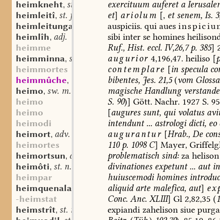
exercituum
auferet
a
Ierusale
heimkneht
st. m.
,
et
]
ariolum
[,
et
senem,
Is.
3
heimleitî
st. f.
,
auspiciis.
qui
aues
inspiciu
heimleitunga
st. f.
,
sibi
inter
se
homines
heilison
heimlîh
adj.
,
Ruf.,
Hist.
eccl.
IV,26,7
p.
385
]
2
heimme
augurior
4,196,47.
heiliso
[
heimminna
st. f.
,
contemplare
[
in
specula
co
heimmortes
bibentes,
Jes.
21,5
(
vom
Glossa
heimmûche
mhd. sw. m.
,
magische
Handlung
verstande
heimo
sw. m.
,
S.
90
)]
Gött.
Nachr.
1927
S.
95
heimo
[
augures
sunt,
qui
volatus
avi
heimo
intendunt
...
astrologi
dicti,
eo
heimodi
augurantur
[
Hrab.,
De
con
heimort
adv.
,
110
p.
1098
C
]
Mayer,
Griffelgl
heimortes
problematisch
sind:
za
helison
heimortsun
adv.
,
divinationes
expetunt
...
aut
in
heimôti
st. n.
,
huiuscemodi
homines
introduc
heimpar
aliquid
arte
malefica,
aut
]
ex
heimquenala
st. f.
,
Conc.
Anc.
XLIII
]
Gl
2,82,35
(
1
-heimstat
expiandi
zahelison
siue
purga
heimstrît
st. m.
,