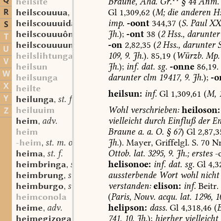
Q
Braune,
Ahd.
Gr.
§
44
Anm.
heilsite
R
Gl
1,309,62
(
M;
die
anderen
Hs
heilscouuua
sw. f.
,
imp.
-oont
344,37
(
S.
Paul
XX
heilscouuuida
st. f.
S
,
Jh.
);
-ont
38
(
2
Hss.,
darunter
heilscouuuôn
sw. v.
,
T
-on
2,82,35
(
2
Hss.,
darunter
S
heilscouuuunga
st. f.
,
U
109,
9.
Jh.
).
85,19
(
Würzb.
Mp.
heilslihtunga
V
Jh.
);
inf.
dat.
sg.
-onne
86,19.
heilsun
W
darunter
clm
19 417,
9.
Jh.
);
-o
heilsunga
X
heilte
heilsun:
inf.
Gl
1,309,61
(
M,
1
Y
heilunga
st. f.
,
Wohl
verschrieben:
heiloson:
heiluuim
Z
vielleicht
durch
Einfluß
der
En
heim
adv.
,
Braune
a.
a.
O.
§
67
)
Gl
2,87,3
heim
Jh.
).
Mayer,
Griffelgl.
S.
70
Nr
-heim
st. m. oder n.
,
Ottob.
lat.
3295,
9.
Jh.;
erstes
-
heima
st. f.
,
helisonoe:
inf.
dat.
sg.
Gl
4,3
heimbringa
sw. f.
,
aussterbende
Wort
wohl
nicht
heimbrung
st. m.
,
verstanden:
elison:
inf.
Beitr.
heimburgo
sw. m.
,
(
Paris,
Nouv.
acqu.
lat.
1 296,
10
heimconola
helipson:
dass.
Gl
4,318,46
(
B
heime
adv.
,
741,
10.
Jh.
);
hierher
vielleicht
heimegizogan
adj.
,