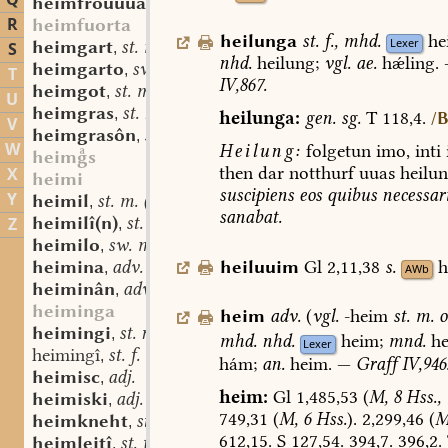
Q
heimfrouuua
sw. f.
,
R
heimfuorta
heilunga
st.
f.
,
mhd.
he
Lexer
heimgart
st. m.
S
,
nhd.
heilung;
vgl.
ae.
hǽling.
heimgarto
sw. m.
,
T
IV,867.
heimgot
st. m.
,
U
heimgras
st. n.
,
heilunga:
gen.
sg.
T
118,4.
/B
V
heimgrasôn
sw. v.
,
W
Heilung:
folgetun
imo,
inti
heims
then
dar
notthurf
uuas
heilu
X
heimi
suscipiens
eos
quibus
necessar
Y
heimil
st. m. (n.?)
,
sanabat.
heimilî(n)
st. n.
Z
,
heimilo
sw. m.
,
heiluuim
Gl
2,11,38
s.
h
heimina
adv.
,
AWb
heiminân
adv.
,
heiminga
heim
adv.
(
vgl.
-heim
st.
m.
o
heimingi
st. n.
,
mhd.
nhd.
heim;
mnd.
h
Lexer
heimingî
st. f.
,
hám;
an.
heim.
—
Graff
IV,946
heimisc
adj.
,
heim:
Gl
1,485,53
(
M,
8
Hss.,
heimiski
adj.
,
749,31
(
M,
6
Hss.
).
2,299,46
(
M
heimkneht
st. m.
,
612,15.
S
127,54.
394,7.
396,2.
heimleitî
st. f.
,