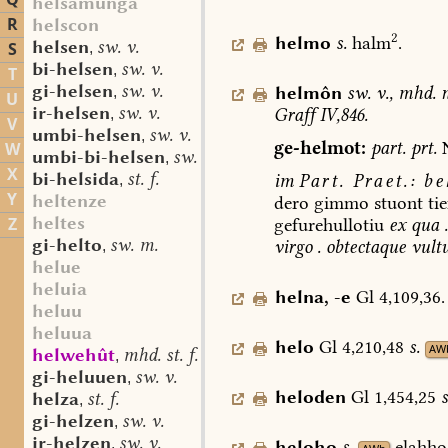
Q
helsamunga
R
helscon
2
helmo
s.
halm
.
helsen
sw. v.
S
,
bi-helsen
sw. v.
,
T
gi-helsen
sw. v.
helmôn
sw.
v.
,
mhd.
n
,
U
ir-helsen
sw. v.
Graff
IV,846.
,
V
umbi-helsen
sw. v.
,
ge-helmot:
part.
prt.
W
umbi-bi-helsen
sw. v.
,
X
bi-helsida
st. f.
im
Part.
Praet.:
be
,
Y
heltenze
dero
gimmo
stuont
tie
heltes
Z
gefurehullotiu
ex
qua
.
gi-helto
sw. m.
virgo
.
obtectaque
vult
,
helue
heluia
helna
,
-e
Gl
4,109,36.
heluu
heluua
helo
Gl
4,210,48
s.
AW
helwehût
mhd. st. f.
,
gi-heluuen
sw. v.
,
heloden
Gl
1,454,25
s
helza
st. f.
,
gi-helzen
sw. v.
,
ir-helzen
sw. v.
,
heloho
s.
elahho