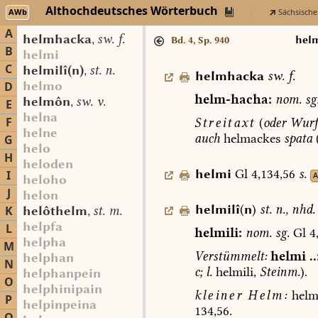
Althochdeutsches Wörterbuch
AWb
Sächsische
A
helmhacka
sw. f.
,
hel
Bd. 4, Sp. 940
B
helmi
C
helmilî(n)
st. n.
,
helmhacka
sw.
f.
helmo
D
helm-hacha:
nom.
sg
helmôn
sw. v.
,
E
helna
F
Streitaxt
(
oder
Wurfb
helne
auch
helmackes
spata
G
helo
H
heloden
helmi
Gl
4,134,56
s.
I
heloho
J
helon
helmilî
(
n
)
st.
n.
,
nhd.
K
helôthelm
st. m.
,
helpfa
L
helmili:
nom.
sg.
Gl
4,
helpha
M
Verstümmelt:
helmi
..
helphan
N
c;
l.
helmili,
Steinm.
).
helphanpein
O
helphinipain
kleiner
Helm:
helmi
P
helpinpeina
134,56.