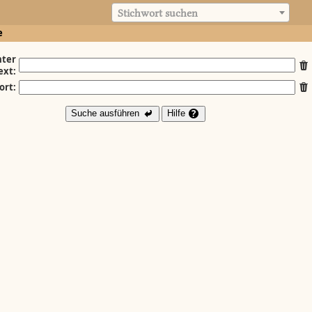
Stichwort suchen
e
ter
ext:
ort:
Suche ausführen
Hilfe