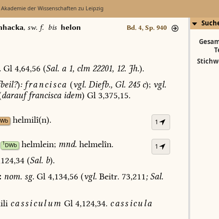
 Akademie der Wissenschaften zu Leipzig
Such
mhacka
,
sw. f.
bis
helon
Bd. 4, Sp. 940
Gesam
T
Stichw
.
Gl
4,64,56
(
Sal.
a
1,
clm
22201,
12.
Jh.
).
eil?
)
:
francisca
(
vgl.
Diefb.,
Gl.
245
c
);
vgl.
(
darauf
francisca
idem
)
Gl
3,375,15.
helmilî(n).
AWb
1
helmlein;
mnd.
helmelîn.
1
DWb
1
124,34
(
Sal.
b
).
:
nom.
sg.
Gl
4,134,56
(
vgl.
Beitr.
73,211
;
Sal.
li
cassiculum
Gl
4,124,34.
cassicula