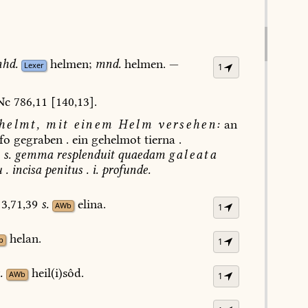
hd.
helmen;
mnd.
helmen.
—
Lexer
1
Nc
786,11
[140,13].
helmt,
mit
einem
Helm
versehen
:
an
fo
gegraben
.
ein
gehelmot
tierna
.
s.
gemma
resplenduit
quaedam
galeata
u
.
incisa
penitus
.
i.
profunde.
3,71,39
s.
elina.
AWb
1
helan.
b
1
.
heil(i)sôd.
AWb
1
.