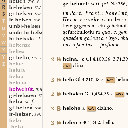
Q
helsen
sw. v.
,
ge-helmot:
part.
prt.
Nc
786,
R
bi-helsen
sw. v.
,
im
Part.
Praet.:
behelmt
gi-helsen
sw. v.
S
,
Helm
versehen
:
an
dero
g
ir-helsen
sw. v.
,
T
tiefo
gegraben
.
ein
gehelmot
umbi-helsen
sw. v.
,
U
gefurehullotiu
ex
qua
.
s.
gem
umbi-bi-helsen
sw. v.
,
V
quaedam
galeata
virgo
.
obt
bi-helsida
st. f.
,
W
incisa
penitus
.
i.
profunde.
heltenze
X
heltes
Y
gi-helto
sw. m.
,
helna
,
-e
Gl
4,109,36.
3,71,3
helue
Z
elina.
AWb
heluia
heluu
helo
Gl
4,210,48
s.
helan
AWb
heluua
helwehût
mhd. st. f.
,
heloden
Gl
1,454,25
s.
h
AWb
gi-heluuen
sw. v.
,
helza
st. f.
,
gi-helzen
sw. v.
heloho
s.
elahho.
,
AWb
ir-helzen
sw. v.
,
helzi
helon
S
301,24
s.
hella.
-helzî