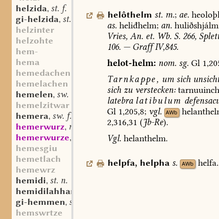
helzida
st. f.
,
helôthelm
st.
m.
;
ae.
heoloþ
gi-helzida
st. f.
,
as.
heliđhelm;
an.
huliðshjálm
helzinter
Vries,
An.
et.
Wb.
S.
266,
Splett
helzohte
106.
—
Graff
IV,845.
hem-
hema
helot-helm:
nom.
sg.
Gl
1,20
hemedachen
Tarnkappe,
um
sich
unsich
hemelachen
sich
zu
verstecken:
tarnuuinch
hemelen
sw. v.
,
latebra
latibulum
defensac
hemelzitwar
Gl
1,205,8;
vgl.
helanthe
AWb
hemera
sw. f.
,
2,316,31
(
Jb-Re
).
hemerwurz
mhd. st. f.
,
hemerwurze
mhd. (st. sw.) f.
Vgl.
helanthelm.
,
hemesgiu
hemetlach
helpfa
,
helpha
s.
helfa.
AWb
hemewrz
hemidi
st. n.
,
hemidilahhan
st. n.
,
gi-hemmen
sw. v.
,
hemswrtze