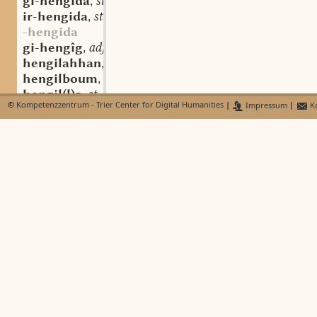
gi-hengida
st. f.
,
ir-hengida
st. f.
,
-hengida
gi-hengîg
adj.
,
hengilahhan
st. n.
,
hengilboum
st. m.
,
hengil(l)a
st. f.
,
©
Kompetenzzentrum - Trier Center for Digital Humanities
|
Impressum
|
Ko
hengirinch
hengist
st. m.
,
henin
st. f.
,
henken
sw. v.
,
ir-henken
sw. v.
,
nidar-henken
sw. v.
,
henkliboum
henkochen
henna
(st. sw.) f.
,
henno
henonnio
hēnsatel
henschen
hensti