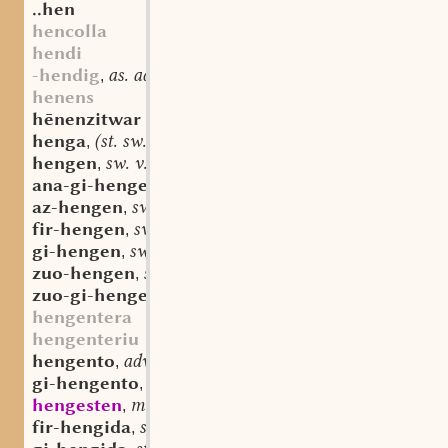
..hen
hencolla
hendi
-hendig
as. adj.
,
henens
hēnenzitwar
henga
(st. sw.) f.
,
hengen
sw. v.
,
ana-gi-hengen
sw. v.
,
az-hengen
sw. v.
,
fir-hengen
sw. v.
,
gi-hengen
sw. v.
,
zuo-hengen
sw. v.
,
zuo-gi-hengen
sw. v.
,
hengentera
hengenteriu
hengento
adv.
,
gi-hengento
adv.
,
hengesten
mhd. sw. v.
,
fir-hengida
st. f.
,