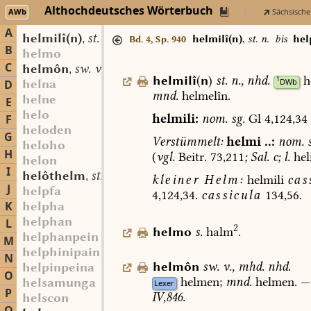
Althochdeutsches Wörterbuch
AWb
Sächsische
A
helmilî(n)
st. n.
,
helmilî(n)
,
st. n.
bis
hel
Bd. 4, Sp. 940
B
helmo
C
helmôn
sw. v.
,
helmilî
(
n
)
st.
n.
,
nhd.
h
1
DWb
helna
D
mnd.
helmelîn.
helne
E
helo
helmili:
nom.
sg.
Gl
4,124,34
F
heloden
G
Verstümmelt:
helmi
..:
nom.
s
heloho
H
(
vgl.
Beitr.
73,211
;
Sal.
c;
l.
hel
helon
I
helôthelm
st. m.
,
kleiner
Helm:
helmili
cas
J
helpfa
4,124,34.
cassicula
134,56.
K
helpha
helphan
L
2
helmo
s.
halm
.
helphanpein
M
helphinipain
N
helmôn
sw.
v.
,
mhd.
nhd.
helpinpeina
O
helmen;
mnd.
helmen.
—
helsamunga
Lexer
P
IV,846.
helscon