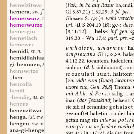
(
PaK,
in
Pa
auf
Rasur
ha,endi,
hemelzitwar
Gl
5,87,
21)
1,52,29;
3.
pl.
prt.
-
hemera
sw. f.
,
Glossen
S.
7,8
(-t
wohl
verschr
hemerwurz
mhd. st. f.
,
prt.
-it
S
204,10
(
B
);
ge-:
dass.
hemerwurze
mhd. (st. sw.) f.
,
[8,11/12].
—
hels-:
inf.
gen.
sg
hemesgiu
319,30
=
Wa
17,4;
part.
prs.
-
hemetlach
hemewrz
umhalsen,
umarmen:
hal
hemidi
st. n.
,
amplexans
Gl
1,52,29.
halse
hemidilahhan
st. n.
,
4,112,22.
iocantem.
ludentem
.
gi-hemmen
sw. v.
,
sinhion
(
d.
i.
sinhîuuôn
o
).
ama
hemswrtze
se
osculati
sunt.
halstont
..hen
[
zu:
vidit
eum
(
Isaac
)
iocante
hencolla
uxore
sua,
Gen.
26,8
]
Thoma,
hendi
mit
Akk.
d.
Pers.:
salig
...
a
-hendig
as. adj.
,
inan
(
das
Jesuskind
)
helsenti
henens
sie
sih
al
zesamine
gehalset
hēnenzitwar
gezumftet
habetin
.
so
der
him
henga
(st. sw.) f.
,
getan
mag
sin
inter
se
potir
hengen
sw. v.
,
complexu
ac
foedere
caelic
ana-gi-hengen
sw. v.
,
693,4/5
[8,11/12].
die
(
sc.
frou