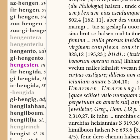
az-hengen
sw. v.
,
(
die
Philologia
)
halsen
.
unde
c
fir-hengen
sw. v.
,
amplexum
eius
osculumque
gi-hengen
sw. v.
,
802,4
[162,
11].
aber
des
vuun
zuo-hengen
sw. v.
,
manigi
...
taz
si
geslapfa
uuor
zuo-gi-hengen
sw. v.
,
sina
brut
so
halsen
mahta
ân
hengentera
femina
...
nulla
prorsus
invidi
hengenteriu
virginem
complexa
constr
hengento
adv.
,
828,12
[195,23];
bildl.:
(
inst
gi-hengento
adv.
,
bonorum
operum
sunt
)
lihha
hengesten
mhd. sw. v.
,
vvelun
nalles
kihalsit
vvesan
f
fir-hengida
st. f.
,
corpus
castigare;
dilicias
non
a
gi-hengida
st. f.
,
ieiunium
amare
S
204,10;
—
s
ir-hengida
st. f.
,
Umarmen,
Umarmung
:
h
-hengida
[
quae
scilicet
visio
numquam
gi-hengîg
adj.
,
perpetuum
ab
amoris
sui
]
am
hengilahhan
st. n.
,
[
evelletur,
Greg.,
Hom.
I,12
p.
1
hengilboum
st. m.
,
2,310,27.
ik
iuhu
...
unrehtas
c
hengil(l)a
st. f.
,
unrehtas
helsiannias
S
319,30
hengirinch
himilbuon
halsen
Nc
693,6
[8,
hengist
st. m.
,
4/5).
fone
dero
chenun
halsen