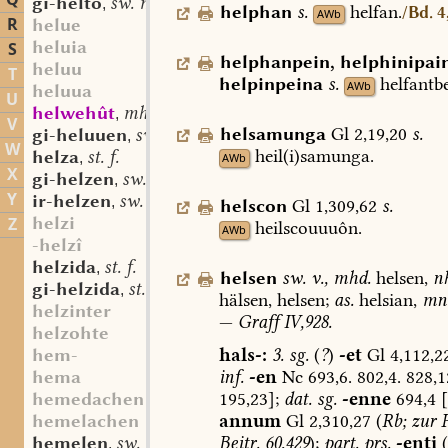
Q
gi-helto
sw. m.
,
helphan
s.
helfan.
/Bd. 4
AWb
R
helue
heluia
S
helphanpein
,
helphinipai
heluu
T
helpinpeina
s.
helfantb
AWb
heluua
U
helwehût
mhd. st. f.
,
V
helsamunga
Gl
2,19,20
s.
gi-heluuen
sw. v.
,
W
heil(i)samunga.
helza
st. f.
,
AWb
X
gi-helzen
sw. v.
,
Y
ir-helzen
sw. v.
,
helscon
Gl
1,309,62
s.
helzi
Z
heilscouuuôn.
AWb
-helzî
helzida
st. f.
,
helsen
sw.
v.
,
mhd.
helsen,
n
gi-helzida
st. f.
,
hälsen,
helsen;
as.
helsian,
mn
helzinter
—
Graff
IV,928.
helzohte
hals-:
3.
sg.
(
?
)
-et
Gl
4,112,2
hem-
inf.
-en
Nc
693,6.
802,4.
828,1
hema
195,23];
dat.
sg.
-enne
694,4
[
hemedachen
annum
Gl
2,310,27
(
Rb;
zur
hemelachen
Beitr.
60,429
);
part.
prs.
-enti
(
hemelen
sw. v.
,