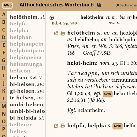
Althochdeutsches Wörterbuch
AWb
Sächsische
A
helôthelm
st. m.
,
helôthelm
,
st. m.
bis
ir-h
B
sw. v.
helpfa
Bd. 4, Sp. 940
C
helpha
helôthelm
st.
m.
;
ae.
heoloþ
helphan
D
as.
heliđhelm;
an.
huliðshjálm
helphanpein
E
Vries,
An.
et.
Wb.
S.
266,
Splett
helphinipain
F
106.
—
Graff
IV,845.
helpinpeina
G
helot-helm:
nom.
sg.
Gl
1,20
helsamunga
H
helscon
Tarnkappe,
um
sich
unsich
I
helsen
sw. v.
,
sich
zu
verstecken:
tarnuuinch
J
bi-helsen
sw. v.
,
latebra
latibulum
defensac
K
gi-helsen
sw. v.
,
Gl
1,205,8;
vgl.
helanthe
AWb
ir-helsen
sw. v.
L
,
2,316,31
(
Jb-Re
).
umbi-helsen
sw. v.
,
M
Vgl.
helanthelm.
umbi-bi-helsen
sw. v.
,
N
bi-helsida
st. f.
,
O
heltenze
helpfa
,
helpha
s.
helfa.
AWb
P
heltes