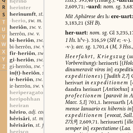
Q
hęrino
2,609,71;
-uard:
nom.
sg.
3,68
R
herinter
herinumft
st. f.
S
,
Mit
Aphärese
des
h
:
ere-uart:
-herio
sw. m.
,
T
3,183,21
(
SH
B
).
heriôn
sw. v.
,
U
her-uart:
nom.
sg.
Gl
3,235,1
herrôn
sw. v.
,
V
s
1
Hs.
h
v-).
316,59
(
SH
e;
-v-).
bi-heriôn
sw. v.
,
W
-v-);
acc.
sg.
1,701,4
(
M,
3
Hss.,
bi-herrôn
sw. v.
,
X
fir-heriôn
sw. v.
,
Heerfahrt,
Kriegszug
(
u
Y
gi-heriôn
sw. v.
,
Vorbereitung
)
:
heriuerti
[(
Holo
gi-herrôn
sw. v.
Z
,
dinumeravit
viros
in
]
expedit
in(t)-heriôn
sw. v.
,
expeditiones
)
[
Judith
2,7
]
ir-heriôn
sw. v.
,
herivart
in
expeditionem
[
ir-herrôn
sw. v.
,
dandra
heriuart
[
Antiochus
]
heriperagato
profectionem
[
paravit
in
A
heripohhan
Macc.
5,1
]
701,1.
hereuarth
[
A
heriran
mense
Ianuario
ex
hibernis
in
hêriro
adj. comp.
,
expeditionem
[
evocat,
Sall.
hêrisâri
st. m.
,
273,9
]
2,609,71.
heriuuerti
[
ill
hêrisârin
st. f.
,
semper
in
]
expectatione
(
Laa.
herisco