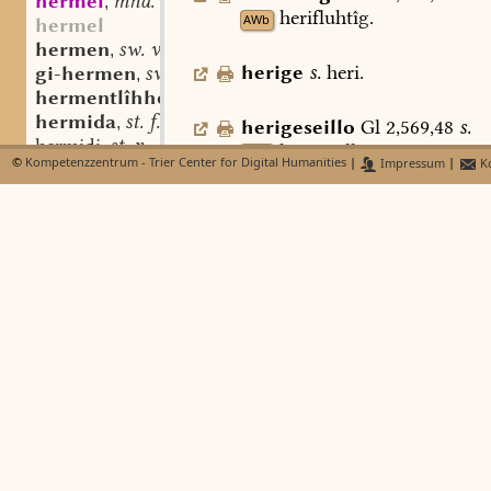
hermel
mhd. st. m.
,
herifluhtîg.
AWb
hermel
hermen
sw. v.
,
herige
s.
heri.
gi-hermen
sw. v.
,
hermentlîhho
adv.
,
hermida
st. f.
,
herigeseillo
Gl
2,569,48
s.
hermidi
st. n.
,
herigisello.
AWb
©
Kompetenzzentrum - Trier Center for Digital Humanities
|
Impressum
|
Ko
hermilî(n)
st. n.
,
hermilîn
adj.
,
heriginôzscaf
st.
f.
—
Graff
I
hermilo
sw. m.
,
heri-ga-noz-scaf:
acc.
sg.
Gl
hermisal
st. n.
,
14747,
9.
Jh.
).
hermisallîh
adj.
,
hermisôd
st. m.
,
(
aufgestellte
)
Heeresabt
hermisôn
sw. v.
,
heriganozscaf
[
non
clipeo
prot
hermisunga
st. f.
,
hostium
]
cuneos
[
penetrabo
hemiz
Sev.,
Mart.
4
p.
114,21
].
hernhart
hernorni
herigisello
sw.
m.
,
mhd.
hernosta
hergeselle,
frühnhd.
herg
Lexer
hernuurz
Graff
VI,178
f.
hero