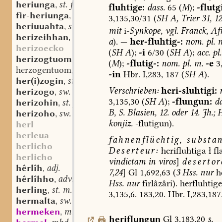
heriunga
st. f.
,
fluhtige:
dass.
65
(
M
);
-flutg
fir-heriunga
st. f.
,
3,135,30/31
(
SH
A,
Trier
31,
12
heriuuahta
st. f.
,
mit
i-
Synkope,
vgl.
Franck,
Afr
herizeihhan
st. n.
,
a
).
—
her-fluhtig-:
nom.
pl.
m
herizoecko
(
SH
A
);
-i
6/30
(
SH
A
);
acc.
pl.
herizogtuom
st. n. (m.?)
,
(
M
);
-flutig-:
nom.
pl.
m.
-e
3,
herzogentuom
st. n. (m.?)
,
-in
Hbr.
I,283,
187
(
SH
A
).
her(i)zogin
st. f.
,
Verschrieben:
heri-sluhtigi:
herizogo
sw. m.
,
3,135,30
(
SH
A
);
-flungun:
da
herizohin
st. f.
,
B,
S.
Blasien,
12.
oder
14.
Jh.;
H
herizoho
sw. m.
,
konjiz.
-flutigun).
herl
herleua
fahnenflüchtig,
substan
herlicho
Deserteur:
herifluhtiga
ł
fl
herlicho
vindictam
in
viros
]
desertor
hêrlîh
adj.
,
7,24
]
Gl
1,692,63
(
3
Hss.
nur
he
hêrlîhho
adv.
,
Hss.
nur
firlâzâri).
herfluhtige
herling
st. m.
,
3,135,6.
183,20.
Hbr.
I,283,187
hermalta
sw. f.
,
hermeken
mnd. (st.) n.
,
heriflungun
Gl
3,183,20
s.