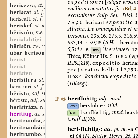
expeditione
)
[
adque
procin
herisezza
st. f.
,
civilium
constitutus
fa-
/Bd. 4,
heriscaf
st. f.
,
excusabitur,
Sulp.
Sev.,
Dial.
3
heriscaft
st. f.
,
756,36.
heriuart
expeditio
3
heriskef
st. n.
,
Abschn.
De
principatibus
et
mi
hêriscôn
sw. v.
,
personis
).
235,16.
273,3.
316,59
herisluhtigi
683,14.
4,59,28
(
6
Hss.
heristiu
hêrisôn
sw. v.
,
5,534
s.
v.
Heersteuer
).
126
DRW
ubar-hêrisôn
sw. v.
,
Thies,
Kölner
Hs.
S.
168,5
(
vgl
herist
II,282,210
).
expeditio
heriua
herist
prearatio
belli
Gl
3,299,
heristen
II,68,4.
kanchiziol
expeditio
heristiura
st. f.
,
(
Hildeg.
).
heristiurî
st. f.
,
hêristo
adj. superl.
,
herifluhtîg
adj.
,
mhd.
hêrôsto
adj. superl.
,
hervlühtec,
nhd.
Lexer
heristrâza
st. f.
,
heerflüchtig;
mnd.
hērvl
1
DWb
heritiug
as. st. n.
,
Graff
III,768.
heritrumba
sw. f.
,
heritrumbâri
st. m.
,
heri-fluhtig-:
acc.
pl.
m.
-a
G
heritrumbo
sw. m.
,
-ei
64
(
M,
Stuttg.
Herm.
26,
12