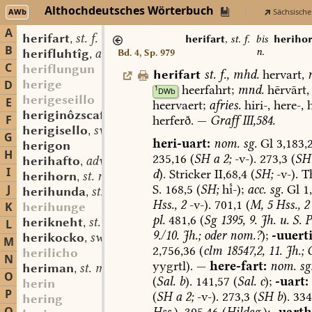
Althochdeutsches Wörterbuch
AWb
Sächsische
A
herifart
st. f.
,
herifart
,
st. f.
bis
heriho
B
n.
herifluhtîg
adj.
Bd. 4, Sp. 979
,
C
heriflungun
herifart
st.
f.
,
mhd.
hervart,
herige
D
heerfahrt;
mnd.
hērvārt
,
1
DWb
herigeseillo
E
heervaert;
afries.
hiri-,
here-,
h
heriginôzscaf
st. f.
,
F
herferð.
—
Graff
III,584.
herigisello
sw. m.
,
G
heri-uart:
nom.
sg.
Gl
3,183,
herigon
H
235,16
(
SH
a
2;
-v-).
273,3
(
SH
herihafto
adv.
,
I
d
).
Stricker
II,68,4
(
SH;
-v-).
Th
herihorn
st. n.
,
S.
168,5
(
SH;
h-);
acc.
sg.
Gl
1,
J
herihunda
st. f.
,
Hss.,
2
-v-).
701,1
(
M,
5
Hss.,
2
K
herihunge
pl.
481,6
(
Sg
1395,
9.
Jh.
u.
S.
P
herikneht
st. m.
L
,
9./10.
Jh.;
oder
nom.?
);
-uuerti
herikocko
sw. m.
,
M
2,756,36
(
clm
18547,2,
11.
Jh.;
G
herilicho
N
yygrtl).
—
here-fart:
nom.
sg
heriman
st. m.
,
O
(
Sal.
b
).
141,57
(
Sal.
c
);
-uart:
herin
P
(
SH
a
2;
-v-).
273,3
(
SH
b
).
334
hering
Hss.
).
395,46
(
Hildeg.
);
-uarth