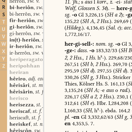
Q
herrôn
sw. v.
11.
Jh.;
s
aus
l
korr.,
z.
-ei-
stat
,
R
bi-heriôn
sw. v.
Wolf,
Glossen
S.
34
).
—
here-g
,
bi-herrôn
sw. v.
S
sg.
-o
Gl
3,226,15
(
SH
a
2
);
-g
,
fir-heriôn
sw. v.
135,22
(
SH
A,
2
Hss.
).
269,69
(
,
T
gi-heriôn
sw. v.
(
Hildeg.
).
4,136,45
(
Sal.
c
);
acc.
,
U
gi-herrôn
sw. v.
1,772,16/17.
,
V
in(t)-heriôn
sw. v.
,
her-gi-sell-:
nom.
sg.
-o
Gl
3,
W
ir-heriôn
sw. v.
,
-ge-:
dass.
-o
183,32/33
(
SH
B
X
ir-herrôn
sw. v.
,
s
2,
2
Hss.,
1
Hs.
h
-).
229,68/230
Y
heriperagato
267,51
(
SH
b,
2
Hss.
).
269,70
(
heripohhan
Z
295,59
(
SH
d
).
297,55
(
SH
d
).
3
heriran
330,26
(
SH
g,
3
Hss.
).
Stricker
hêriro
adj. comp.
,
Thies,
Kölner
Hs.
S.
161,13
(
S
hêrisâri
st. m.
,
3,135,24
(
SH
A;
-e
aus
o
rad.
).
hêrisârin
st. f.
,
226,17
(
SH
a
2,
2
Hss.
).
230,1
(
herisco
312,61
(
SH
e
).
Hbr.
I,284,208
(
herisezza
st. f.
,
s
I,160,33
(
SH,
h
-).
ebda.
164,2
heriscaf
st. f.
,
pl.
-en
Gl
3,332,62/63
(
SH
g,
3
heriscaft
st. f.
,
en
4,353,5.
7.
heriskef
st. n.
,
hêriscôn
sw. v.
,