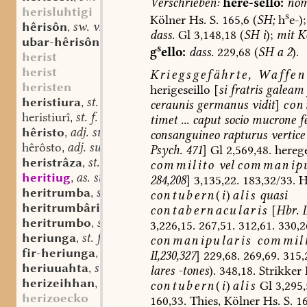
Verschrieben:
here-sello:
nom
herisluhtigi
s
Kölner
Hs.
S.
165,6
(
SH;
h
e-);
hêrisôn
sw. v.
,
dass.
Gl
3,148,18
(
SH
i
);
mit
Ko
ubar-hêrisôn
sw. v.
,
s
g
ello:
dass.
229,68
(
SH
a
2
).
herist
herist
Kriegsgefährte,
Waffen
heristen
herigeseillo
[
si
fratris
galeam
heristiura
st. f.
,
ceraunis
germanus
vidit
]
con
heristiurî
st. f.
,
timet
...
caput
socio
mucrone
fe
hêristo
adj. superl.
,
consanguineo
rapturus
vertice
hêrôsto
adj. superl.
,
Psych.
471
]
Gl
2,569,48.
herege
heristrâza
st. f.
,
commilito
vel
commanipu
heritiug
as. st. n.
,
284,208
]
3,135,22.
183,32/33.
H
heritrumba
sw. f.
,
contubern
(
i
)
alis
quasi
heritrumbâri
st. m.
,
contabernacularis
[
Hbr.
I
heritrumbo
sw. m.
,
3,226,15.
267,51.
312,61.
330,2
heriunga
st. f.
,
conmanipularis
commili
fir-heriunga
st. f.
,
II,230,327
]
229,68.
269,69.
315,
heriuuahta
st. f.
,
lares
-tones
).
348,18.
Strikker
I
herizeihhan
st. n.
,
contubern
(
i
)
alis
Gl
3,295,
herizoecko
160,33.
Thies,
Kölner
Hs.
S.
16