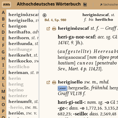
Althochdeutsches Wörterbuch
AWb
Sächsische
A
heriginôzscaf
st. f.
,
heriginôzscaf
,
st.
B
f.
bis
herilicho
herigisello
sw. m.
Bd. 4, Sp. 980
,
C
herigon
heriginôzscaf
st.
f.
—
Graff
I
herihafto
adv.
D
,
heri-ga-noz-scaf:
acc.
sg.
Gl
herihorn
st. n.
,
E
14747,
9.
Jh.
).
herihunda
st. f.
,
F
herihunge
(
aufgestellte
)
Heeresabt
G
herikneht
st. m.
,
heriganozscaf
[
non
clipeo
prot
H
herikocko
sw. m.
,
hostium
]
cuneos
[
penetrabo
I
herilicho
Sev.,
Mart.
4
p.
114,21
].
J
heriman
st. m.
,
K
herin
herigisello
sw.
m.
,
mhd.
hering
L
hergeselle,
frühnhd.
herg
Lexer
hęrino
M
Graff
VI,178
f.
herinter
N
herinumft
st. f.
heri-gi-sell-:
nom.
sg.
-o
Gl
3
,
O
-herio
sw. m.
-ge-:
dass.
-o
1,772,16.
3,135,
,
P
heriôn
sw. v.
682,23;
-seillo:
dass.
2,569,48
,