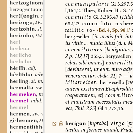
herizogtuom
st. n. (m.?)
,
conmanipularis
Gl
3,297,5
herzogentuom
st. n. (m.?)
,
I,164,2.
Thies,
Kölner
Hs.
S.
16
her(i)zogin
st. f.
,
conmilito
Gl
3,395,47
(
Hilde
herizogo
sw. m.
,
682,23.
commilito.
nis
here
herizohin
st. f.
,
militie
so-
/Bd. 4, Sp. 981/
herizoho
sw. m.
,
hergesellen
[
in
armis
fuit,
int
herl
iis
vitiis
...
multa
illius
(
d.
i.
Ma
herleua
commilitones
[
benignitas,
herlicho
2
p.
112,17
]
353,5.
hergesellen
herlicho
rebus
sibi
omnes
]
commilit
hêrlîh
adj.
,
[
devinxerat,
ut
eum
miro
adfe
hêrlîhho
adv.
,
venerarentur,
ebda.
21
]
7;
—
ü
herling
st. m.
,
Mitstreiter:
herigesello
[
ne
hermalta
sw. f.
,
autem
existimavi
Epaphrodit
hermeken
mnd. (st.) n.
,
cooperatorem
,
et
]
commilit
hermel
mhd. st. m.
,
et
ministrum
necessitatis
meae
hermel
vos,
Phil.
2,25
]
Gl
1,772,16.
hermen
sw. v.
,
gi-hermen
sw. v.
,
herigon
[
inproba
]
virgo
[
pr
hermentlîhho
adv.
,
tacitos
in
fornice
mundi,
Prud.