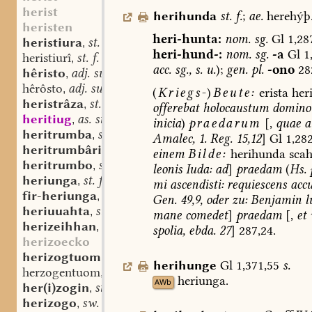
herist
herihunda
st.
f.
;
ae.
herehýþ
heristen
heri-hunta:
nom.
sg.
Gl
1,28
heristiura
st. f.
,
heri-hund-:
nom.
sg.
-a
Gl
1,
heristiurî
st. f.
,
acc.
sg.,
s.
u.
);
gen.
pl.
-ono
28
hêristo
adj. superl.
,
hêrôsto
adj. superl.
,
(
Kriegs-
)
Beute:
erista
her
heristrâza
st. f.
,
offerebat
holocaustum
domino
heritiug
as. st. n.
,
inicia
)
praedarum
[,
quae
at
heritrumba
sw. f.
,
Amalec,
1.
Reg.
15,12
]
Gl
1,282
heritrumbâri
st. m.
,
einem
Bilde:
herihunda
sca
heritrumbo
sw. m.
,
leonis
Iuda:
ad
]
praedam
(
Hs.
heriunga
st. f.
,
mi
ascendisti:
requiescens
accu
fir-heriunga
st. f.
,
Gen.
49,9,
oder
zu:
Benjamin
l
heriuuahta
st. f.
,
mane
comedet
]
praedam
[,
et
herizeihhan
st. n.
,
spolia,
ebda.
27
]
287,24.
herizoecko
herizogtuom
st. n. (m.?)
,
herihunge
Gl
1,371,55
s.
herzogentuom
st. n. (m.?)
,
heriunga.
AWb
her(i)zogin
st. f.
,
herizogo
sw. m.
,