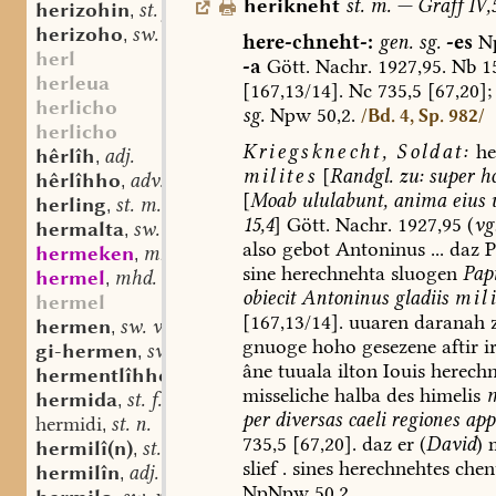
herikneht
st.
m.
—
Graff
IV,
herizohin
st. f.
,
herizoho
sw. m.
,
here-chneht-:
gen.
sg.
-es
N
herl
-a
Gött.
Nachr.
1927,95.
Nb
15
herleua
[167,13/14].
Nc
735,5
[67,20];
herlicho
sg.
Npw
50,2.
/Bd. 4, Sp. 982/
herlicho
Kriegsknecht,
Soldat:
he
hêrlîh
adj.
,
milites
[
Randgl.
zu:
super
ho
hêrlîhho
adv.
,
[
Moab
ululabunt,
anima
eius
u
herling
st. m.
,
15,4
]
Gött.
Nachr.
1927,95
(
vgl
hermalta
sw. f.
,
also
gebot
Antoninus
...
daz
P
hermeken
mnd. (st.) n.
,
sine
herechnehta
sluogen
Pap
hermel
mhd. st. m.
,
obiecit
Antoninus
gladiis
mil
hermel
[167,13/14].
uuaren
daranah
z
hermen
sw. v.
,
gnuoge
hoho
gesezene
aftir
i
gi-hermen
sw. v.
,
âne
tuuala
ilton
Iouis
herechn
hermentlîhho
adv.
,
misseliche
halba
des
himelis
hermida
st. f.
,
per
diversas
caeli
regiones
app
hermidi
st. n.
,
735,5
[67,20].
daz
er
(
David
)
m
hermilî(n)
st. n.
,
slief
.
sines
herechnehtes
chen
hermilîn
adj.
,
NpNpw
50,2.