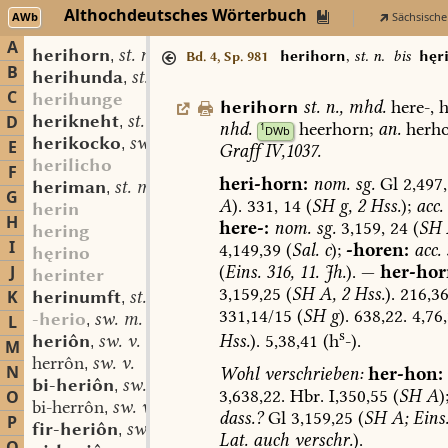
Althochdeutsches Wörterbuch
AWb
Sächsische
A
herihorn
st. n.
,
herihorn
,
st. n.
bis
hęr
Bd. 4, Sp. 981
B
herihunda
st. f.
,
C
herihunge
herihorn
st.
n.
,
mhd.
here-,
h
herikneht
st. m.
D
,
nhd.
heerhorn;
an.
herho
1
DWb
herikocko
sw. m.
,
E
Graff
IV,1037.
herilicho
F
heri-horn:
nom.
sg.
Gl
2,497,
heriman
st. m.
,
G
A
).
331,
14
(
SH
g,
2
Hss.
);
acc.
herin
H
here-:
nom.
sg.
3,159,
24
(
SH
hering
I
4,149,39
(
Sal.
c
);
-horen:
acc.
hęrino
(
Eins.
316,
11.
Jh.
).
—
her-hor
J
herinter
3,159,25
(
SH
A,
2
Hss.
).
216,3
K
herinumft
st. f.
,
331,14/15
(
SH
g
).
638,22.
4,76
-herio
sw. m.
L
,
s
Hss.
).
5,38,41
(h
-).
heriôn
sw. v.
,
M
herrôn
sw. v.
,
N
Wohl
verschrieben:
her-hon:
bi-heriôn
sw. v.
,
3,638,22.
Hbr.
I,350,55
(
SH
A
)
O
bi-herrôn
sw. v.
,
dass.?
Gl
3,159,25
(
SH
A;
Eins
P
fir-heriôn
sw. v.
,
Lat.
auch
verschr.
).