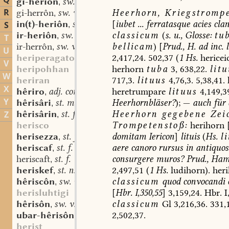
Q
gi-heriôn
sw. v.
,
R
Heerhorn,
Kriegstrompe
gi-herrôn
sw. v.
,
[
iubet
...
ferratasque
acies
clan
in(t)-heriôn
sw. v.
S
,
classicum
(
s.
u.,
Glosse:
tu
ir-heriôn
sw. v.
,
T
bellicam
)
[
Prud.,
H.
ad
inc.
l
ir-herrôn
sw. v.
,
U
2,417,
24.
502,37
(
1
Hs.
hericei
heriperagato
V
herhorn
tuba
3,
638,22.
litu
heripohhan
W
717,3.
lituus
4,76,3.
5,38,41.
heriran
X
heretrumpare
lituus
4,149,3
hêriro
adj. comp.
,
Y
Heerhornbläser?
);
—
auch
für
hêrisâri
st. m.
,
Heerhorn
gegebene
Zeic
hêrisârin
st. f.
Z
,
Trompetenstoß:
herihorn
herisco
domitam
Iericon
]
lituis
(
Hs.
l
herisezza
st. f.
,
aere
canoro
rursus
in
antiquos
heriscaf
st. f.
,
consurgere
muros
?
Prud.,
Ham
heriscaft
st. f.
,
2,497,51
(
1
Hs.
ludihorn).
her
heriskef
st. n.
,
classicum
quod
convocandi
hêriscôn
sw. v.
,
[
Hbr.
I,350,55
]
3,159,24.
Hbr.
I
herisluhtigi
classicum
Gl
3,216,
36.
331,1
hêrisôn
sw. v.
,
2,502,37.
ubar-hêrisôn
sw. v.
,
herist