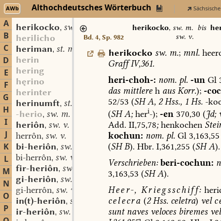
Althochdeutsches Wörterbuch
AWb
Sächsische
A
herikocko
sw. m.
,
herikocko
,
sw. m.
bis
he
B
sw. v.
herilicho
Bd. 4, Sp. 982
C
heriman
st. m.
,
herikocko
sw.
m.
;
mnl.
heer
herin
D
Graff
IV,361.
hering
E
heri-choh-:
nom.
pl.
-un
Gl
3
hęrino
F
das
mittlere
h
aus
Korr.
);
-coc
herinter
G
52/53
(
SH
A,
2
Hss.,
1
Hs.
-koc
herinumft
st. f.
,
H
i
(
SH
A;
her
-);
-en
370,30
(
Jd;
-herio
sw. m.
,
I
Add.
II,75,78
;
henkochen
Stei
heriôn
sw. v.
,
J
kochun:
nom.
pl.
Gl
3,163,55
herrôn
sw. v.
,
(
SH
B
).
Hbr.
I,361,255
(
SH
A
).
K
bi-heriôn
sw. v.
,
bi-herrôn
sw. v.
L
,
Verschrieben:
beri-cochun:
n
fir-heriôn
sw. v.
,
M
3,163,53
(
SH
A
).
gi-heriôn
sw. v.
,
N
Heer-,
Kriegsschiff:
heri
gi-herrôn
sw. v.
,
O
celecra
(
2
Hss.
celetra
)
vel
c
in(t)-heriôn
sw. v.
,
P
sunt
naves
veloces
biremes
vel
ir-heriôn
sw. v.
,