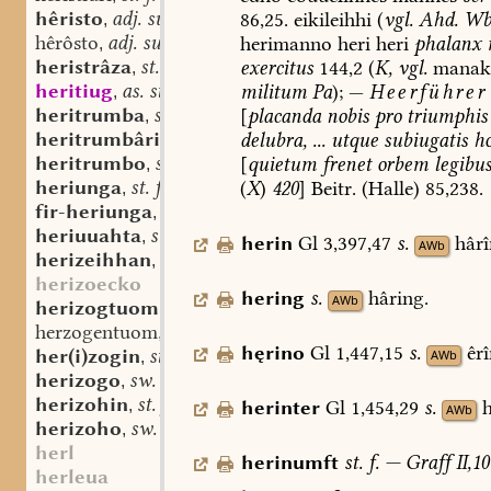
hêristo
adj. superl.
86,25.
eikileihhi
(
vgl.
Ahd.
Wb
,
hêrôsto
adj. superl.
herimanno
heri
heri
phalanx
,
heristrâza
st. f.
exercitus
144,2
(
K,
vgl.
manak
,
heritiug
as. st. n.
militum
Pa
);
—
Heerführer
,
heritrumba
sw. f.
[
placanda
nobis
pro
triumphis
,
heritrumbâri
st. m.
delubra,
...
utque
subiugatis
ho
,
heritrumbo
sw. m.
[
quietum
frenet
orbem
legibus
,
heriunga
st. f.
(
X
)
420
]
Beitr.
(Halle)
85,238.
,
fir-heriunga
st. f.
,
heriuuahta
st. f.
,
herin
Gl
3,397,47
s.
hârî
AWb
herizeihhan
st. n.
,
herizoecko
hering
s.
hâring.
AWb
herizogtuom
st. n. (m.?)
,
herzogentuom
st. n. (m.?)
,
hęrino
Gl
1,447,15
s.
êr
her(i)zogin
st. f.
AWb
,
herizogo
sw. m.
,
herizohin
st. f.
herinter
Gl
1,454,29
s.
h
,
AWb
herizoho
sw. m.
,
herl
herinumft
st.
f.
—
Graff
II,10
herleua