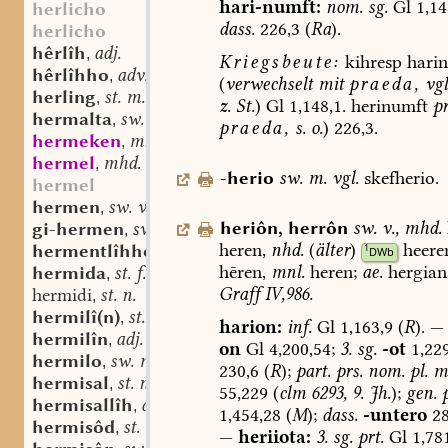
hari-numft:
nom.
sg.
Gl
1,14
herlicho
dass.
226,3
(
Ra
).
herlicho
hêrlîh
adj.
,
Kriegsbeute:
kihresp
harin
hêrlîhho
adv.
,
(
verwechselt
mit
praeda,
vgl
herling
st. m.
,
z.
St.
)
Gl
1,148,1.
herinumft
p
hermalta
sw. f.
,
praeda,
s.
o.
)
226,3.
hermeken
mnd. (st.) n.
,
hermel
mhd. st. m.
,
-herio
sw.
m.
vgl.
skefherio.
hermel
hermen
sw. v.
,
heriôn
,
herrôn
sw.
v.
,
mhd.
gi-hermen
sw. v.
,
heren,
nhd.
(
älter
)
heere
hermentlîhho
adv.
1
,
DWb
hēren,
mnl.
heren;
ae.
hergian
hermida
st. f.
,
Graff
IV,986.
hermidi
st. n.
,
hermilî(n)
st. n.
,
harion:
inf.
Gl
1,163,9
(
R
).
—
hermilîn
adj.
,
on
Gl
4,200,54;
3.
sg.
-ot
1,229
hermilo
sw. m.
,
230,6
(
R
);
part.
prs.
nom.
pl.
m
hermisal
st. n.
,
55,229
(
clm
6293,
9.
Jh.
);
gen.
p
hermisallîh
adj.
,
1,454,28
(
M
);
dass.
-untero
28
hermisôd
st. m.
,
—
heriiota:
3.
sg.
prt.
Gl
1,78