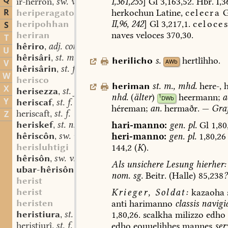
Q
I,361,255
]
Gl
3,163,52.
Hbr.
I,3
ir-herrôn
sw. v.
,
R
herkochun
Latine,
celecra
G
heriperagato
II,96,
242
]
Gl
3,217,1.
celoce
heripohhan
S
naves
veloces
370,30.
heriran
T
hêriro
adj. comp.
,
U
hêrisâri
st. m.
,
herilicho
s.
hertlîhho.
AWb
V
hêrisârin
st. f.
,
W
herisco
heriman
st.
m.
,
mhd.
here-,
h
X
herisezza
st. f.
,
nhd.
(
älter
)
heermann
;
a
1
DWb
Y
heriscaf
st. f.
,
héreman;
an.
hermaðr.
—
Gra
heriscaft
st. f.
Z
,
heriskef
st. n.
hari-manno:
gen.
pl.
Gl
1,80
,
hêriscôn
sw. v.
heri-manno:
gen.
pl.
1,80,26
,
herisluhtigi
144,2
(
K
).
hêrisôn
sw. v.
,
Als
unsichere
Lesung
hierher:
ubar-hêrisôn
sw. v.
,
nom.
sg.
Beitr.
(Halle)
85,238
?
herist
herist
Krieger,
Soldat:
kazaoha
heristen
anti
harimanno
classis
navigi
heristiura
st. f.
1,80,26.
scalkha
milizzo
edho
,
heristiurî
st. f.
edho
eouuelihhes
mannes
ser
,