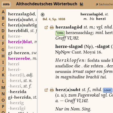
Althochdeutsches Wörterbuch
AWb
Sächsische
A
herzaslagôd
st. m.
,
herzaslagôd
,
st.
B
m.
bis
herzi
herz(a)suht
st. f.
Bd. 4, Sp. 1038
,
C
herz(a)suhtîg
adj.
,
herzaslagôd
st.
m.
;
vgl.
nhd.
herzblîdî
st. f.
D
,
herzensschlag;
mnl.
hert
1
DWb
herze-
E
Graff
VI,782.
herz(e)blat
mhd. st. n.
,
F
herze-slagod
(Np),
-slagot
(
herzen
G
NpNpw
Cant.
Moysi
16.
gi-herzen
sw. v.
,
H
herzerebe
mhd. st. sw. f.
,
Herzklopfen:
forhta
unde
h
I
herzi
anafalloe
die
.
die
rehten
.
der
J
herzi-
neunnin
irruat
super
eos
form
K
-herz(i)
adj.
,
in
magnitudine
brachii
tui.
-herzi
st. n.
L
,
-herzî
st. f.
,
M
herz
(
a
)
suht
st.
f.
,
mhd.
Lexer
-herzida
N
(
s.
u.
);
zum
Fugenvokal
vgl.
Gr
gi-herzida
st. f.
,
O
a.
—
Graff
VI,142.
-herzîg
P
-herzgî
Nur
im
Nom.
Sing.