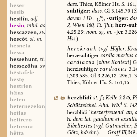
dass.
Thies,
Kölner
Hs.
S.
161,
heser
suhtiger
:
dass.
Gl
3,145,70
(
S
hesib
s
davon
1
Hs.
-g
);
-sutiger:
das
hesilîn
adj.
,
2,
Wien
160,
13.
Jh.
);
herz-suh
hesîn
mhd. adj.
,
4,25,25;
nom.
sg.
m.
-
]
er
3,226
hescazzen
sw. v.
,
Hss.
).
hescôt
st. m.
,
hesneta
herzkrank
(
vgl.
Höfler,
Kran
hessa
herzesuhtiger
cardia
morbus
c
hessehunt
st. m.
,
cardiacus
[
ohne
Kontext
]
G
hessezôha
sw. f.
,
herzisuhtig
er
cardiacus
3,14
hêstafele
I,309,585.
Gl
3,226,12.
296,1.
3
hestę
Thies,
Kölner
Hs.
S.
161,15.
hestrien
h&as
herzblîdî
st.
f.
;
Kelle
3,276,
Pi
heten
4
Schützeichel,
Ahd.
Wb.
S.
142
heternezelon
herzblîdi
‘
herzerfreuend
’
an;
d
hetias
h.
dem
lat.
gaudium
et
exsulta
hetirero
Bibeltextes
(
vgl.
Gutmacher,
Be
hetremo
Götz,
hdschr.
).
—
Graff
III,249
s
htta