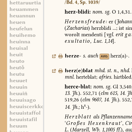
/Bd. 4, Sp. 1039/
hettaruurtia
heuammen
herz-blidi:
nom.
sg.
O
1,4,31.
heuannun
Herzensfreude:
er
(
Johann
heuen
(
Zacharias
)
herzblidi
...;
ist
sin
heufelun
worolt
mendenti
[
vgl.
erit
ga
heuihemo
exultatio,
Luc.
1,14
].
heuinna
heuisal
heuit
herze-
s.
auch
herz(a)-.
AWb
heuto
heut
herz
(
e
)
blat
mhd.
st.
n.
,
nhd.
heutu
mnl.
herteblat
;
afries.
hirtbled
heuuet
herce-blat:
nom.
sg.
Gl
3,540
heuuin
13.
Jh.
).
552,71
(
clm
615,
14.
Jh
heuui
519,26
(
clm
9607,
14.
Jh.
).
552,
heuuisago
s
heuuiscerkko
14.
Jh.;
h
-).
heuuistaffol
Herzblatt
als
Pflanzenname
heuuistafil
‘
Großes
Hexenkraut
’,
Ci
heuum
L.
(
Marzell,
Wb.
1,1005
ff.
),
au