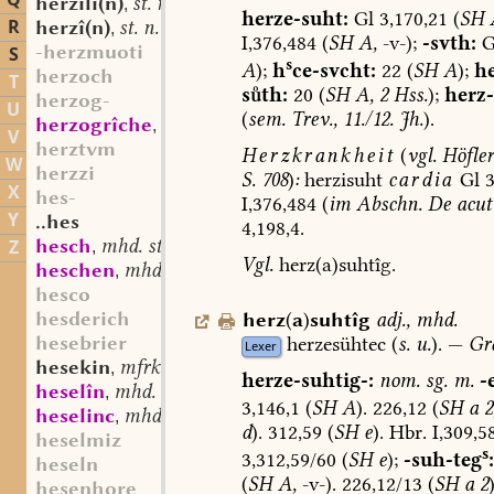
Q
herzilî(n)
st. n.
,
herze-suht:
Gl
3,170,21
(
SH
R
herzî(n)
st. n.
,
I,376,484
(
SH
A,
-v-);
-svth:
G
-herzmuoti
S
s
A
);
h
ce-svcht:
22
(
SH
A
);
he
herzoch
T
sth:
20
(
SH
A,
2
Hss.
);
herz-
herzog-
U
(
sem.
Trev.,
11./12.
Jh.
).
herzogrîche
mhd. st. n.
,
V
herztvm
Herzkrankheit
(
vgl.
Höfler
W
herzzi
S.
708
)
:
herzisuht
cardia
Gl
3
X
hes-
I,376,484
(
im
Abschn
.
De
acut
Y
..hes
4,198,4.
hesch
mhd. st. m.
Z
,
Vgl.
herz(a)suhtîg.
heschen
mhd. sw. v.
,
hesco
hesderich
herz
(
a
)
suhtîg
adj.
,
mhd.
hesebrier
herzesühtec
(
s.
u.
).
—
Gr
Lexer
hesekin
mfrk. st. n.
,
herze-suhtig-:
nom.
sg.
m.
-
heselîn
mhd. st. n.
,
3,146,1
(
SH
A
).
226,12
(
SH
a
2
heselinc
mhd. st. m.
,
d
).
312,59
(
SH
e
).
Hbr.
I,309,5
heselmiz
s
3,312,59/60
(
SH
e
);
-suh-
teg
:
heseln
(
SH
A,
-v-).
226,12/13
(
SH
a
2
)
hesenhore