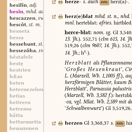
herze-
s.
auch
herz(a)-.
AWb
hesilîn
adj.
,
hesîn
mhd. adj.
,
herz
(
e
)
blat
mhd.
st.
n.
,
nhd.
hescazzen
sw. v.
,
mnl.
herteblat
;
afries.
hirtbled
hescôt
st. m.
,
hesneta
herce-blat:
nom.
sg.
Gl
3,540
hessa
13.
Jh.
).
552,71
(
clm
615,
14.
Jh
hessehunt
st. m.
,
519,26
(
clm
9607,
14.
Jh.
).
552,
hessezôha
sw. f.
,
s
14.
Jh.;
h
-).
hêstafele
Herzblatt
als
Pflanzenname
hestę
‘
Großes
Hexenkraut
’,
Ci
hestrien
L.
(
Marzell,
Wb.
1,1005
ff.
),
au
h&as
herzförmigen
Blätter,
kaum
Be
heten
Herzblatt
’,
Parnassia
palustris
heternezelon
(
Marzell,
Wb.
3,582
f.
)
:
hertzbl
hetias
-ca,
vgl.
Mlat.
Wb.
2,589
mit
de
hetirero
‘
Schwalbenwurz
’)
Gl
3,519,
26.
hetremo
htta
hettaruurtia
herzen
Gl
3,368,37
s.
hi
AWb
heuammen