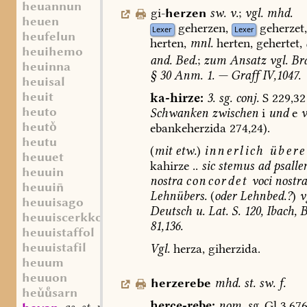
heuannun
gi-
herzen
sw.
v.
;
vgl.
mhd.
heuen
geherzen,
geherzet
Lexer
Lexer
heufelun
herten,
mnl.
herten,
gehertet,
heuihemo
and.
Bed.
;
zum
Ansatz
vgl.
Bra
heuinna
§
30
Anm.
1.
—
Graff
IV,1047.
heuisal
heuit
ka-hirze:
3.
sg.
conj.
S
229,32
heuto
Schwanken
zwischen
i
und
e
v
heut
ebankeherzida
274,24).
heutu
(
mit
etw.
)
innerlich
übere
heuuet
kahirze
..
sic
stemus
ad
psall
heuuin
nostra
concordet
voci
nostra
heuui
Lehnübers.
(
oder
Lehnbed.?
)
v
heuuisago
Deutsch
u.
Lat.
S.
120,
Ibach,
Be
heuuiscerkko
81,136.
heuuistaffol
heuuistafil
Vgl.
herza,
giherzida.
heuum
heuuon
herzerebe
mhd.
st.
sw.
f.
hesarn
herce-rebe:
nom.
sg.
Gl
3,676