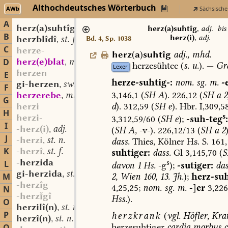
Althochdeutsches Wörterbuch
AWb
Sächsische
A
herz(a)suhtîg
adj.
,
herz(a)suhtîg
,
adj.
bi
B
herz(i)
,
adj.
herzblîdî
st. f.
Bd. 4, Sp. 1038
,
C
herze-
herz
(
a
)
suhtîg
adj.
,
mhd.
herz(e)blat
mhd. st. n.
D
,
herzesühtec
(
s.
u.
).
—
Gr
Lexer
herzen
E
herze-suhtig-:
nom.
sg.
m.
-
gi-herzen
sw. v.
,
F
3,146,1
(
SH
A
).
226,12
(
SH
a
2
herzerebe
mhd. st. sw. f.
,
G
d
).
312,59
(
SH
e
).
Hbr.
I,309,5
herzi
H
s
herzi-
3,312,59/60
(
SH
e
);
-suh-
teg
:
I
-herz(i)
adj.
,
(
SH
A,
-v-).
226,12/13
(
SH
a
2
)
J
-herzi
st. n.
,
dass.
Thies,
Kölner
Hs.
S.
161,
K
-herzî
st. f.
,
suhtiger
:
dass.
Gl
3,145,70
(
S
-herzida
L
s
davon
1
Hs.
-g
);
-sutiger:
das
gi-herzida
st. f.
,
M
2,
Wien
160,
13.
Jh.
);
herz-suh
-herzîg
4,25,25;
nom.
sg.
m.
-
]
er
3,226
N
-herzgî
Hss.
).
O
herzilî(n)
st. n.
,
P
herzkrank
(
vgl.
Höfler,
Kran
herzî(n)
st. n.
,
herzesuhtiger
cardia
morbus
c