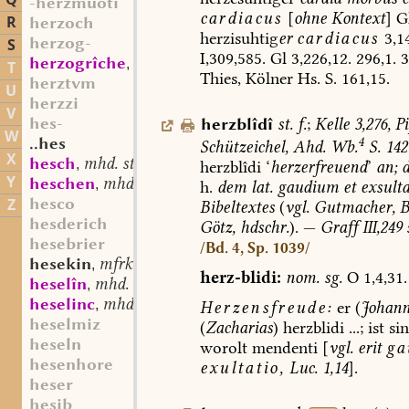
Q
-herzmuoti
cardiacus
[
ohne
Kontext
]
G
R
herzoch
herzisuhtig
er
cardiacus
3,14
herzog-
S
I,309,585.
Gl
3,226,12.
296,1.
3
herzogrîche
mhd. st. n.
,
T
Thies,
Kölner
Hs.
S.
161,15.
herztvm
U
herzzi
V
hes-
herzblîdî
st.
f.
;
Kelle
3,276,
Pi
W
..hes
4
Schützeichel,
Ahd.
Wb.
S.
142
X
hesch
mhd. st. m.
,
herzblîdi
‘
herzerfreuend
’
an;
d
Y
heschen
mhd. sw. v.
,
h.
dem
lat.
gaudium
et
exsulta
hesco
Z
Bibeltextes
(
vgl.
Gutmacher,
Be
hesderich
Götz,
hdschr.
).
—
Graff
III,249
s
hesebrier
/Bd. 4, Sp. 1039/
hesekin
mfrk. st. n.
,
herz-blidi:
nom.
sg.
O
1,4,31.
heselîn
mhd. st. n.
,
heselinc
mhd. st. m.
,
Herzensfreude:
er
(
Johann
heselmiz
(
Zacharias
)
herzblidi
...;
ist
sin
heseln
worolt
mendenti
[
vgl.
erit
ga
hesenhore
exultatio,
Luc.
1,14
].
heser
hesib