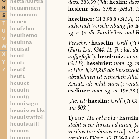
Q
hettaruurtia
dass.
388,59
(
Jd
);
heslin:
dass
R
heuammen
heslein:
dass.
3,98,6
(
SH
A,
15
heuannun
S
heseliner:
Gl
3,98,8
(
SH
A,
12
heuen
T
sicherlich
Verschreibung
für
he
heufelun
U
sg.
n.
(
s.
die
Parallelhss.
und
H
heuihemo
V
heuinna
Verschr.
:
hasselin:
Grdf.
(
?
)
W
heuisal
(
Paris
Lat.
9344,
11.
Jh.;
lat.
dat
X
heuit
aufgefaßt?
);
hesel-
miz
:
nom.
Y
heuto
(
SH
B
);
hesebrier:
nom.
sg.
m
heut
Z
e;
Hbr.
II,224,243
als
Verschrei
heutu
abzulehnen
ist
sicherlich
Ahd.
heuuet
Ansatz
als
mhd.
subst.
);
verst
heuuin
eseliner:
nom.
sg.
m.
196,38
(
heuui
[
Ae.
ist:
haeslin:
Grdf.
(
?
)
Gl
heuuisago
um
800
).]
heuuiscerkko
heuuistaffol
1)
aus
Haselholz:
hasselin
heuuistafil
stabit
sacer
hircus
ad
aram,
pi
heuum
veribus
torrebimus
exta
]
col
heuuon
corulnis
)
[
Verg.,
G.
II,396
]
Gl
2