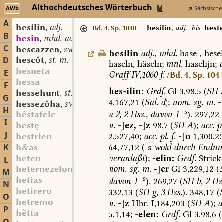
Althochdeutsches Wörterbuch
AWb
Sächsische
A
hesilîn
adj.
,
hesilîn
,
adj.
bis
hest
Bd. 4, Sp. 1040
B
hesîn
mhd. adj.
,
C
hescazzen
sw. v.
,
hesilîn
adj.
,
mhd.
hase-,
hesel
hescôt
st. m.
D
,
haseln,
häseln;
mnl.
haselijn;
hesneta
E
Graff
IV,1060
f.
/Bd. 4, Sp. 104
hessa
F
hes-ilin:
Grdf.
Gl
3,98,5
(
SH
hessehunt
st. m.
,
G
4,167,21
(
Sal.
d
);
nom.
sg.
m.
-
hessezôha
sw. f.
,
H
s
a
2,
2
Hss.,
davon
1
-
).
297,22
hêstafele
I
n.
-
]
ez,
-
]
z
98,7
(
SH
A
);
acc.
pl
hestę
J
2,527,40;
acc.
pl.
f.
-
]
o
1,300,25
hestrien
64,77,12
(-s
wohl
durch
Endun
K
h&as
veranlaßt
);
-elin:
Grdf.
Strick
heten
L
nom.
sg.
m.
-
]
er
Gl
3,229,12
(
heternezelon
M
s
hetias
davon
1
-
).
269,27
(
SH
b,
2
Hss
N
hetirero
332,13
(
SH
g,
3
Hss.
).
348,17
(
O
hetremo
n.
-
]
z
Hbr.
I,184,203
(
SH
A
);
a
P
htta
5,1,14;
-elen:
Grdf.
Gl
3,98,6
(