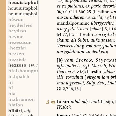
virgas
populeas
virides,
et
]
am
heuuistaphol
st. m.
,
et
ex
platanis,
ex
parte
decorti
houuuistaphol
st. m.
,
30,37
]
Gl
1,300,25
(hesilino
un
houuuistaphol
st. m.
,
auszuradieren
versucht,
vgl.
G
hwun
mandalpoumine
übergeschr.
).
heyderhed
amygdalinas
[
ebda.
]
5,1,14
heydrvs
64,77,12;
—
hesilin
amigdal
heyme
(
kaum
als
Subst.
aufzufassen;
hezesusun
Verwechslung
von
amygdalu
-hezzâri
amygdalinum
zu
denken
);
hezzen
hezzieb
[
b)
vom
Storax,
Styraxs
hezzoso
sw. m.
officinalis
L.,
vgl.
Marzell,
Wb.
,
hfalsboungon
Benzon
S.
212
)
:
haeslin
[
abbas
h..hpalch
(
Hs.
toracina
)
[
virgam
iam
pr
hi
manu
gerebat,
Sulp.
Sev.,
Dial
hî-
Gl
2,746,16.]
hia
hiabramion
hesîn
mhd.
adj.
;
mnl.
hasijn,
hiafon
IV,1049.
hîbâri
adj.
,
hesin:
Grdf.
Gl
3,626,51
(
Wie