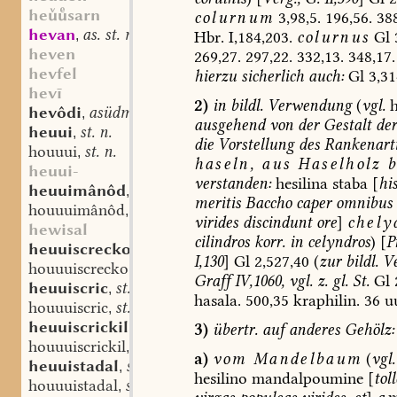
hesarn
colurnum
3,98,5.
196,56.
388
hevan
as. st. m.
,
Hbr.
I,184,203.
colurnus
Gl
heven
269,27.
297,22.
332,13.
348,17.
hevfel
hierzu
sicherlich
auch:
Gl
3,31
hevī
2)
in
bildl.
Verwendung
(
vgl.
h
hevôdi
asüdmfrk. st. n.
,
ausgehend
von
der
Gestalt
der
heuui
st. n.
,
die
Vorstellung
des
Rankenart
houuui
st. n.
,
haseln,
aus
Haselholz
b
heuui-
verstanden:
hesilina
staba
[
hi
heuuimânôd
st. m.
,
meritis
Baccho
caper
omnibus
houuuimânôd
st. m.
,
virides
discindunt
ore
]
chely
hewisal
cilindros
korr.
in
celyndros
)
[
P
heuuiscrecko
sw. m.
,
I,130
]
Gl
2,527,40
(
zur
bildl.
Ve
houuuiscrecko
sw. m.
,
Graff
IV,1060,
vgl.
z.
gl.
St.
Gl
2
heuuiscric
st. m.
,
hasala.
500,35
kraphilin.
36
uu
houuuiscric
st. m.
,
heuuiscrickil
st. m.
3)
übertr.
auf
anderes
Gehölz:
,
houuuiscrickil
st. m.
,
a)
vom
Mandelbaum
(
vgl.
heuuistadal
st. m.
,
hesilino
mandalpoumine
[
tol
houuuistadal
st. m.
,