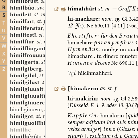
Q
himilbrust
st. m. f.
,
R
himilbûo
sw. m.
hîmahhâri
st.
m.
—
Graff
II,
,
himileit
st. m.
S
,
hi-machare:
nom.
sg.
Gl
3,42
himilfart
st. f.
,
T
12.
Jh.
).
Nc
690,11
[4,11]
(
voc.
himilfenstar
st. n.
,
U
himilfestî
st. f.
Ehestifter:
für
den
Braut
,
V
himilfiur
st. n.
himachare
paranymphus
G
,
W
himilflioganti
part. prs.
Hymenäus:
uuolge
nu
uuo
,
X
himilfrouuua
sw. f.
himachare
.
tu
dinero
muoter
,
Y
himilgerta
st. f.
Himenee
decens
Nc
690,11
[
,
himilgiberg
st. n.
Z
,
Vgl.
hîleihmahheri.
himilgibil
st. m.
,
himilgilust
st. f.
,
[
hîmakerin
as.
st.
f.
himilgiuualt
st. f.
,
himilgiuualtîg
adj.
,
hi-makirin:
nom.
sg.
Gl
2,58
himilgiuuerc
st. n.
,
(
Düsseld
.
F.
1,
9.
oder
10.
Jh.
(
?
)
himiligiuuerc
st. n.
,
Kupplerin:
himakirin
[
quid
himilgot
st. m.
,
semper
adfixum
Iovi
avis
mini
himilguollîhhî
st. f.
,
velox
armiger
]
leno
(
Glosse:
m
himilhe
stupri
)
[,
exoletum
(
d.
i.
Gany
himilhêrôti
st. n.
,