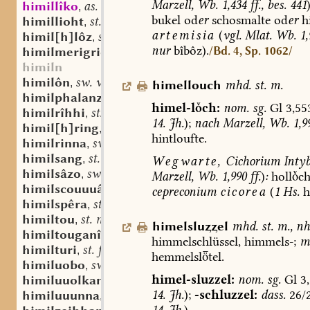
Marzell,
Wb.
1,434
ff.,
bes.
441
himillîko
as. adv.
,
bukel
od
er
schosmalte
od
er
h
himillioht
st. n.
,
artemisia
(
vgl.
Mlat.
Wb.
1,
himil[h]lôz
st. n.
,
nur
bîbôz).
himilmerigriozo
sw. m.
/Bd. 4, Sp. 1062/
,
himiln
himilôn
sw. v.
,
himellouch
mhd.
st.
m.
himilphalanza
st. f.
,
himel-lch:
nom.
sg.
Gl
3,55
himilrîhhi
st. n.
,
14.
Jh.
);
nach
Marzell,
Wb.
1,9
himil[h]ring
st. m.
,
hintloufte.
himilrinna
sw. f.
,
himilsang
st. n.
,
Wegwarte,
Cichorium
Inty
himilsâzo
sw. m.
,
Marzell,
Wb.
1,990
ff.
)
:
hollc
himilscouuuâri
st. m.
,
cepreconium
cicorea
(
1
Hs.
h
himilspêra
st. f.
,
himiltou
st. m. n.
,
himelsluel
mhd.
st.
m.
,
nh
himiltouganî
st. f.
,
himmelschlüssel,
himmels-
;
m
himilturi
st. f.
,
hemmelsltel.
himiluobo
sw. m.
,
himel-sluzzel:
nom.
sg.
Gl
3,
himiluuolkan
st. n.
,
14.
Jh.
);
-schluzzel:
dass.
26/
himiluuunna
st. f.
,