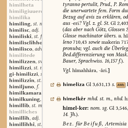
tyranno
pertulit,
Prud.,
P.
Rom
himilheta
die
unerwartete
fem.
Form
du
himiligiuuerc
Bezug
auf
avis
zu
erklären
,
od
himilika
aus
-eri
?
Vgl.
z.
gl.
St.
Gl
2,403
himiling
st. m.
,
(
das
aber
nach
Götz,
Glossen
S
himilisc
adj.
,
Glosse
machinator
übers.
u.
hî
himiliskî
st. f.
,
leno
710,43
sowie
makerin
717
himilisclîhho
adv.
,
pronuba;
vgl.
auch
die
Überle
himilisco
adv.
,
Bed.differenzierung
von
Mask.
himilitede
Bauer,
Sprachwiss.
16,157
f.
).
himilizzen
sw. v.
,
himilizzi
st. n.
,
Vgl.
hîmahhâra,
-âri.
]
gi-himilizzi
st. n.
,
himilizzîn
st. n.
,
himeliza
Gl
3,631,13
s.
AWb
himiljuno
f.
,
himilkamara
st. f.
,
himelkêr
mhd.
st.
m.
,
nhd.
h
himilkuning
st. m.
,
himillîb
st. m.
,
himel-ker:
nom.
sg.
Gl
3,546
himilliches
14.
Jh.
).
himillîh
adj.
,
Bez.
für
Beifuß,
Artemisia
himillîhhî
st. f.
,