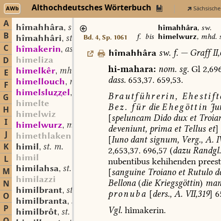
Althochdeutsches Wörterbuch
AWb
Sächsische
A
hîmahhâra
sw. f.
,
hîmahhâra
,
sw.
B
f.
bis
himelwurz
,
mhd. s
hîmahhâri
st. m.
Bd. 4, Sp. 1061
,
C
hîmakerin
as. st. f.
,
hîmahhâra
sw.
f.
—
Graff
II,
himeliza
D
hi-mahara:
nom.
sg.
Gl
2,696
himelkêr
mhd. st. m.
,
E
dass.
653,37.
659,53.
himellouch
mhd. st. m.
,
F
himelsluel
mhd. st. m.
,
Brautführerin,
Ehestift
G
himelte
Bez.
für
die
Ehegöttin
Ju
H
himelwiz
[
speluncam
Dido
dux
et
Troia
I
himelwurz
mhd. st. f.
,
deveniunt,
prima
et
Tellus
et
]
J
himethlaken
[
Iuno
dant
signum,
Verg.,
A.
I
K
himil
st. m.
,
2,653,37.
696,57
(
dazu
Randgl.
himil
L
nubentibus
kehihenden
preest
himilahsa
st. f.
,
M
[
sanguine
Troiano
et
Rutulo
d
himilazzi
Bellona
(
die
Kriegsgöttin
)
man
N
himilbrant
st. m.
,
pronuba
[
ders.,
A.
VII,319
]
65
O
himilbranta
st. sw. f.
,
P
Vgl.
hîmakerin.
himilbrôt
st. n.
,