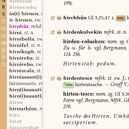
Q
hirnecob
199
).
R
hirnecreba
in(t)-hirnen
sw. v.
S
,
hirchhn
Gl
3,25,47
s.
b
AWb
ir-hirnen
sw. v.
,
T
hirnhût
mhd. st. f.
,
U
hirdenkolvekin
mfrk.
st.
n.
hirni
st. n.
,
V
hirnibolla
sw. f.
,
hirden-colueken:
nom.
sg.
G
W
hirnifel
st. n.
,
Zu
-u-
für
-b-
vgl.
Bergmann,
X
hirnikoph
st. m.
,
114.
236.
Y
hirnireba
st. sw. f.
,
Hirtenstab:
pedum.
hirnirebo
sw. m.
Z
,
hirniscala
st. sw. f.
,
hirniuuuot(i)
adj.
,
hirdentesce
mfrk.
st.
sw.
f.
;
hirniuuuoto
sw. m.?
,
hirtentasche.
—
Graff
V,
1
DWb
hirn(i)uuuotîg
adj.
,
hirten-tesce:
nom.
sg.
Gl
3,3
hirn(i)uuuotgî
st. f.
,
Form
vgl.
Bergmann,
Mfrk.
Gl
hirno
270.
hirnuzbôm
mfrk. st. m.
,
hiro
Tasche
des
Hirten,
Umhän
hirot
sacciperium
.
hirozzeshut