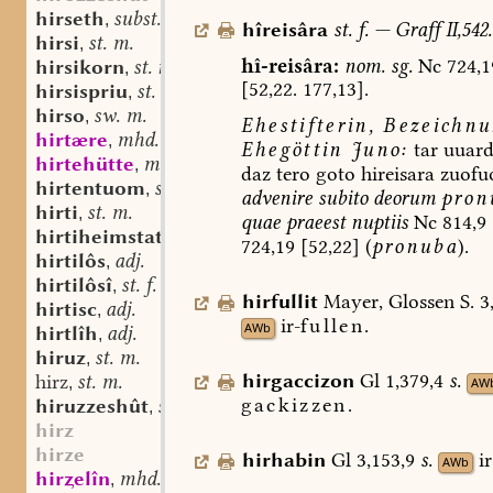
hirseth
subst.
,
hîreisâra
st.
f.
—
Graff
II,542.
hirsi
st. m.
,
hî-reisâra:
nom.
sg.
Nc
724,1
hirsikorn
st. n.
,
[52,22.
177,13].
hirsispriu
st. n.
,
hirso
sw. m.
,
Ehestifterin,
Bezeichnu
hirtære
mhd. st. m.
,
Ehegöttin
Juno:
tar
uuar
hirtehütte
mhd. st. sw. f.
,
daz
tero
goto
hireisara
zuofu
hirtentuom
st. m. n.
,
advenire
subito
deorum
pron
hirti
st. m.
,
quae
praeest
nuptiis
Nc
814,9
hirtiheimstat
st. f.
,
724,19
[52,22]
(
pronuba
).
hirtilôs
adj.
,
hirtilôsî
st. f.
,
hirfullit
Mayer,
Glossen
S.
3
hirtisc
adj.
,
ir-
fullen.
AWb
hirtlîh
adj.
,
hiruz
st. m.
,
hirgaccizon
Gl
1,379,4
s.
hirz
st. m.
,
AW
gackizzen.
hiruzzeshût
st. f.
,
hirz
hirze
hirhabin
Gl
3,153,9
s.
ir
AWb
hirelîn
mhd. st. n.
,