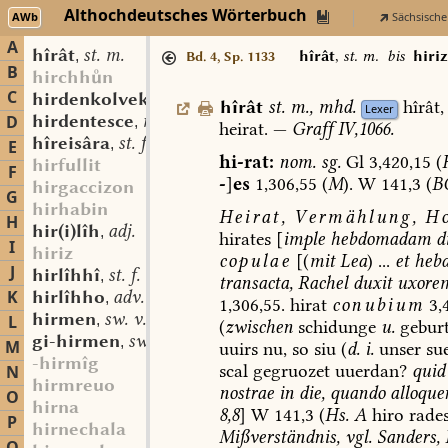
Althochdeutsches Wörterbuch
AWb
Sächsische
A
hîrât
st. m.
,
hîrât
,
st. m.
bis
hiriz
Bd. 4, Sp. 1133
B
hirchhn
C
hirdenkolvekin
mfrk. st. n.
,
hîrât
st.
m.
,
mhd.
hîrât,
Lexer
hirdentesce
mfrk. st. sw. f.
D
,
heirat.
—
Graff
IV,1066.
hîreisâra
st. f.
,
E
hi-rat:
nom.
sg.
Gl
3,420,15
(
hirfullit
F
-
]
es
1,306,55
(
M
).
W
141,3
(
B
hirgaccizon
G
hirhabin
Heirat,
Vermählung,
Ho
H
hir(i)lîh
adj.
,
hirates
[
imple
hebdomadam
d
I
hiriz
copulae
[(
mit
Lea
)
...
et
heb
J
hirlîhhî
st. f.
,
transacta,
Rachel
duxit
uxore
K
hirlîhho
adv.
,
1,306,55.
hirat
conubium
3,
hirmen
sw. v.
L
,
(
zwischen
schidunge
u.
geburt
gi-hirmen
sw. v.
,
M
uuirs
nu,
so
siu
(
d.
i.
unser
sue
-hirmîg
scal
gegruozet
uuerdan?
quid
N
hirmreuo
nostrae
in
die,
quando
alloque
O
hirna
8,8
]
W
141,3
(
Hs.
A
hiro
rade
P
hirnechala
Mißverständnis,
vgl.
Sanders,
L