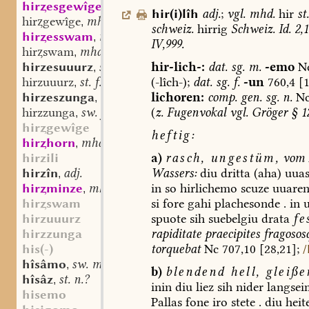
hiresgewîge
mhd. st. n.
,
hir(i)lîh
adj.
;
vgl.
mhd.
hir
st
hirgewîge
mhd. st. n.
,
schweiz.
hirrig
Schweiz.
Id.
2,1
hiresswam
mhd. st. m.
,
IV,999.
hirswam
mhd. st. m.
,
hirzesuuurz
st. f.
hir-lich-:
dat.
sg.
m.
-emo
N
,
hirzuuurz
st. f.
(-lîch-);
dat.
sg.
f.
-un
760,4
[1
,
hirzeszunga
sw. f.
lichoren:
comp.
gen.
sg.
n.
N
,
hirzzunga
sw. f.
(
z.
Fugenvokal
vgl.
Gröger
§
1
,
hirgewîge
heftig:
hirhorn
mhd. st. n.
,
hirzili
a)
rasch,
ungestüm,
vom
hirzîn
adj.
Wassers:
diu
dritta
(aha)
uua
,
hirminze
mhd. st. sw. f.
in
so
hirlichemo
scuze
uuare
,
hirswam
si
fore
gahi
plachesonde
.
in
hirzuuurz
spuote
sih
suebelgiu
drata
fe
hirzzunga
rapiditate
praecipites
fragosos
his(-)
torquebat
Nc
707,10
[28,21];
/
hîsâmo
sw. m.
,
b)
blendend
hell,
gleiße
hîsâz
st. n.?
,
inin
diu
liez
sih
nider
langsei
hisemo
Pallas
fone
iro
stete
.
diu
heit