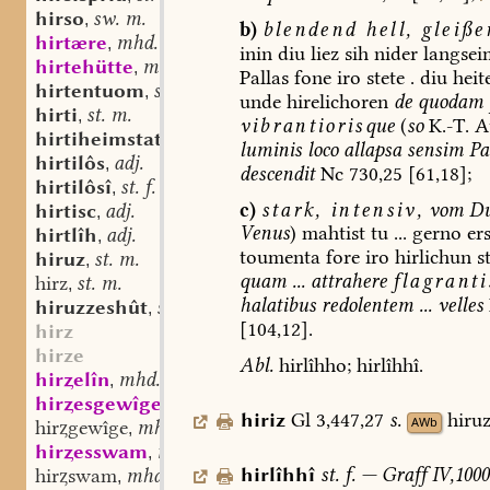
hirso
sw. m.
,
b)
blendend
hell,
gleiße
hirtære
mhd. st. m.
,
inin
diu
liez
sih
nider
langsei
hirtehütte
mhd. st. sw. f.
,
Pallas
fone
iro
stete
.
diu
heit
hirtentuom
st. m. n.
,
unde
hirelichoren
de
quodam
hirti
st. m.
,
vibrantioris
que
(
so
K.-T.
A
hirtiheimstat
st. f.
,
luminis
loco
allapsa
sensim
Pa
hirtilôs
adj.
,
descendit
Nc
730,25
[61,18];
hirtilôsî
st. f.
,
c)
stark,
intensiv,
vom
Du
hirtisc
adj.
,
Venus
)
mahtist
tu
...
gerno
ers
hirtlîh
adj.
,
toumenta
fore
iro
hirlichun
s
hiruz
st. m.
,
quam
...
attrahere
flagrant
hirz
st. m.
,
halatibus
redolentem
...
velles
hiruzzeshût
st. f.
,
[104,12].
hirz
hirze
Abl.
hirlîhho;
hirlîhhî.
hirelîn
mhd. st. n.
,
hiresgewîge
mhd. st. n.
,
hiriz
Gl
3,447,27
s.
hiruz
AWb
hirgewîge
mhd. st. n.
,
hiresswam
mhd. st. m.
,
hirlîhhî
st.
f.
—
Graff
IV,1000
hirswam
mhd. st. m.
,