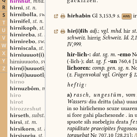
Q
gackizzen.
hirnhût
mhd. st. f.
,
R
hirni
st. n.
,
hirnibolla
sw. f.
S
,
hirhabin
Gl
3,153,9
s.
ir
AWb
hirnifel
st. n.
,
T
hirnikoph
st. m.
,
U
hir(i)lîh
adj.
;
vgl.
mhd.
hir
st
hirnireba
st. sw. f.
,
schweiz.
hirrig
Schweiz.
Id.
2,1
V
hirnirebo
sw. m.
,
IV,999.
W
hirniscala
st. sw. f.
,
X
hir-lich-:
dat.
sg.
m.
-emo
N
hirniuuuot(i)
adj.
,
Y
(-lîch-);
dat.
sg.
f.
-un
760,4
[1
hirniuuuoto
sw. m.?
,
lichoren:
comp.
gen.
sg.
n.
N
hirn(i)uuuotîg
adj.
Z
,
(
z.
Fugenvokal
vgl.
Gröger
§
1
hirn(i)uuuotgî
st. f.
,
hirno
heftig:
hirnuzbôm
mfrk. st. m.
,
a)
rasch,
ungestüm,
vom
hiro
Wassers:
diu
dritta
(aha)
uua
hirot
in
so
hirlichemo
scuze
uuare
hirozzeshut
si
fore
gahi
plachesonde
.
in
hirseth
subst.
,
spuote
sih
suebelgiu
drata
fe
hirsi
st. m.
,
rapiditate
praecipites
fragosos
hirsikorn
st. n.
,
torquebat
Nc
707,10
[28,21];
hirsispriu
st. n.
/
,