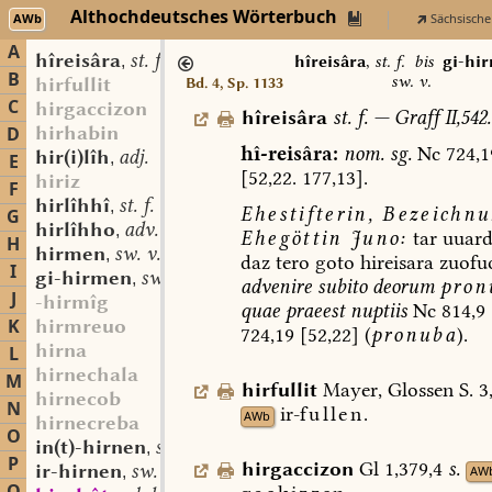
Althochdeutsches Wörterbuch
AWb
Sächsische
A
hîreisâra
st. f.
,
hîreisâra
,
st. f.
bis
gi-hi
B
sw. v.
hirfullit
Bd. 4, Sp. 1133
C
hirgaccizon
hîreisâra
st.
f.
—
Graff
II,542.
hirhabin
D
hî-reisâra:
nom.
sg.
Nc
724,1
hir(i)lîh
adj.
,
E
[52,22.
177,13].
hiriz
F
hirlîhhî
st. f.
,
Ehestifterin,
Bezeichnu
G
hirlîhho
adv.
,
Ehegöttin
Juno:
tar
uuar
H
hirmen
sw. v.
,
daz
tero
goto
hireisara
zuofu
I
gi-hirmen
sw. v.
,
advenire
subito
deorum
pron
J
-hirmîg
quae
praeest
nuptiis
Nc
814,9
K
hirmreuo
724,19
[52,22]
(
pronuba
).
hirna
L
hirnechala
M
hirfullit
Mayer,
Glossen
S.
3
hirnecob
N
ir-
fullen.
AWb
hirnecreba
O
in(t)-hirnen
sw. v.
,
P
hirgaccizon
Gl
1,379,4
s.
ir-hirnen
sw. v.
AW
,