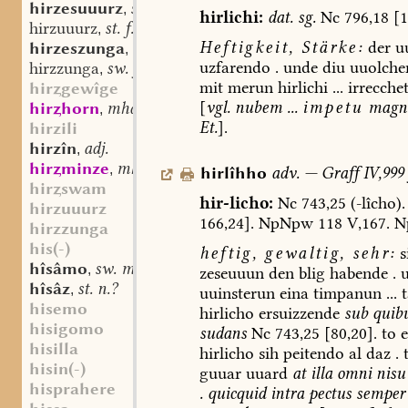
hirzesuuurz
st. f.
,
hirlichi:
dat.
sg.
Nc
796,18
[1
hirzuuurz
st. f.
,
Heftigkeit,
Stärke:
der
uu
hirzeszunga
sw. f.
,
uzfarendo
.
unde
diu
uuolche
hirzzunga
sw. f.
,
mit
merun
hirlichi
...
irrecche
hirgewîge
[
vgl.
nubem
...
impetu
magn
hirhorn
mhd. st. n.
,
Et.
].
hirzili
hirzîn
adj.
,
hirminze
mhd. st. sw. f.
,
hirlîhho
adv.
—
Graff
IV,999
hirswam
hir-licho:
Nc
743,25
(-lîcho).
hirzuuurz
166,24].
NpNpw
118
V,167.
N
hirzzunga
his(-)
heftig,
gewaltig,
sehr:
s
hîsâmo
sw. m.
,
zeseuuun
den
blig
habende
.
u
hîsâz
st. n.?
,
uuinsterun
eina
timpanun
...
t
hisemo
hirlicho
ersuizzende
sub
quib
hisigomo
sudans
Nc
743,25
[80,20].
to
e
hisilla
hirlicho
sih
peitendo
al
daz
.
t
hisin(-)
guuar
uuard
at
illa
omni
nisu
hisprahere
.
quicquid
intra
pectus
semper