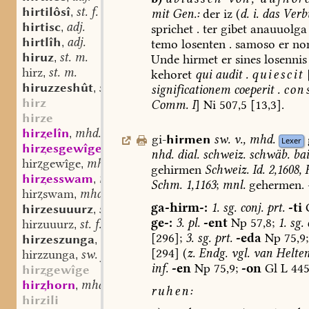
hirtilôsî
st. f.
mit
Gen.:
der
iz
(
d.
i.
das
Verb
,
hirtisc
adj.
sprichet
.
ter
gibet
anauuolga
,
hirtlîh
adj.
temo
losenten
.
samoso
er
no
,
hiruz
st. m.
Unde
hirmet
er
sines
losennis
,
hirz
st. m.
kehoret
qui
audit
.
quiescit
,
hiruzzeshût
st. f.
significationem
coeperit
.
cons
,
hirz
Comm.
I
]
Ni
507,5
[13,3].
hirze
hirelîn
mhd. st. n.
,
gi-
hirmen
sw.
v.
,
mhd.
Lexer
hiresgewîge
mhd. st. n.
,
nhd.
dial.
schweiz.
schwäb.
bai
hirgewîge
mhd. st. n.
,
gehirmen
Schweiz.
Id.
2,1608,
F
hiresswam
mhd. st. m.
,
Schm.
1,1163
;
mnl.
gehermen.
hirswam
mhd. st. m.
,
ga-hirm-:
1.
sg.
conj.
prt.
-ti
hirzesuuurz
st. f.
,
ge-:
3.
pl.
-ent
Np
57,8;
1.
sg.
c
hirzuuurz
st. f.
,
[296];
3.
sg.
prt.
-eda
Np
75,9;
hirzeszunga
sw. f.
,
[294]
(
z.
Endg.
vgl.
van
Helten
hirzzunga
sw. f.
,
inf.
-en
Np
75,9;
-on
Gl
L
44
hirgewîge
hirhorn
mhd. st. n.
,
ruhen:
hirzili