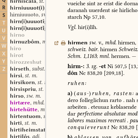
Q
hirniscala
st. sw. f.
,
vueiche
sint
ze
erist
die
dorna
R
hirniuuuot(i)
adj.
,
daranah
uuerdent
sie
hirlicho
hirniuuuoto
sw. m.?
S
,
starch
Np
57,10.
hirn(i)uuuotîg
adj.
,
T
Vgl.
hir(i)lîh.
hirn(i)uuuotgî
st. f.
,
U
hirno
V
hirnuzbôm
mfrk. st. m.
hirmen
sw.
v.
,
mhd.
hirmen,
,
W
hiro
schweiz.
bair.
hirmen
Schweiz
X
hirot
Schm.
1,1163
;
mnl.
hermen.
—
Y
hirozzeshut
hirm-:
3.
sg.
-et
Ni
507,5
[13,
hirseth
subst.
Z
,
dôn
Nc
838,20
[209,18].
hirsi
st. m.
,
hirsikorn
st. n.
ruhen:
,
hirsispriu
st. n.
,
a)
(
aus-
)
ruhen,
rasten:
a
hirso
sw. m.
,
dero
folleglichun
rarto
.
nah
s
hirtære
mhd. st. m.
,
arbeiten
.
eteuuaz
keblasende
hirtehütte
mhd. st. sw. f.
,
dar
perfectione
absolutae
modu
hirtentuom
st. m. n.
,
labores
maximos
recreati
.
pau
hirti
st. m.
,
conquieverunt
Nc
838,20
[
hirtiheimstat
st. f.
,
hirtilôs
adj.
b)
ablassen
von,
aufhör
,