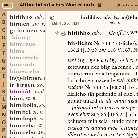
Althochdeutsches Wörterbuch
AWb
Sächsische
A
hirlîhho
adv.
,
hirlîhho
,
adv.
bis
in(t)-h
B
sw. v.
hirmen
sw. v.
Bd. 4, Sp. 1134
,
C
gi-hirmen
sw. v.
,
hirlîhho
adv.
—
Graff
IV,999
-hirmîg
D
hir-licho:
Nc
743,25
(-lîcho).
hirmreuo
E
166,24].
NpNpw
118
V,167.
N
hirna
F
hirnechala
heftig,
gewaltig,
sehr:
s
G
hirnecob
zeseuuun
den
blig
habende
.
u
H
hirnecreba
uuinsterun
eina
timpanun
...
t
I
in(t)-hirnen
sw. v.
,
hirlicho
ersuizzende
sub
quib
J
ir-hirnen
sw. v.
,
sudans
Nc
743,25
[80,20].
to
e
K
hirnhût
mhd. st. f.
,
hirlicho
sih
peitendo
al
daz
.
t
hirni
st. n.
L
,
guuar
uuard
at
illa
omni
nisu
hirnibolla
sw. f.
,
M
.
quicquid
intra
pectus
semper
hirnifel
st. n.
,
evomebat
805,26
[166,24].
din
N
hirnikoph
st. m.
,
behuota
min
sela
.
unde
minn
O
hirnireba
st. sw. f.
,
custodivit
anima
mea
testimon
P
hirnirebo
sw. m.
,
dilexit
ea
vehementer
NpN