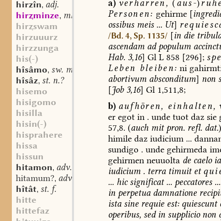
a)
verharren,
(
aus-
)
ruh
hirzîn
adj.
,
Personen:
gehirme
[
ingredi
hirminze
mhd. st. sw. f.
,
ossibus
meis
...
Ut
]
requies
hirswam
[
in
die
tribula
/Bd. 4, Sp. 1135/
hirzuuurz
ascendam
ad
populum
accinc
hirzzunga
Hab.
3,16
]
Gl
L
858
[296];
spe
his(-)
Leben
bleiben:
ni
gahirmt
hîsâmo
sw. m.
,
abortivum
absconditum
]
non
hîsâz
st. n.?
,
[
Job
3,16
]
Gl
1,511,8;
hisemo
hisigomo
b)
aufhören,
einhalten,
hisilla
er
egot
in
.
unde
tuot
daz
sie
g
hisin(-)
57,8.
(
auch
mit
pron.
refl.
dat.
hisprahere
himile
daz
iudicium
...
danna
hissa
sundigo
.
unde
gehirmeda
im
hissun
gehirmen
neuuolta
de
caelo
ia
hitamon
adv.
,
iudicium
.
terra
timuit
et
qui
hitamum?
adv.
,
...
hic
significat
...
peccatores
...
hîtât
st. f.
,
in
perpetua
damnatione
recipi
hitte
ista
sine
requie
est:
quiescunt
hittefaz
operibus,
sed
in
supplicio
non
q