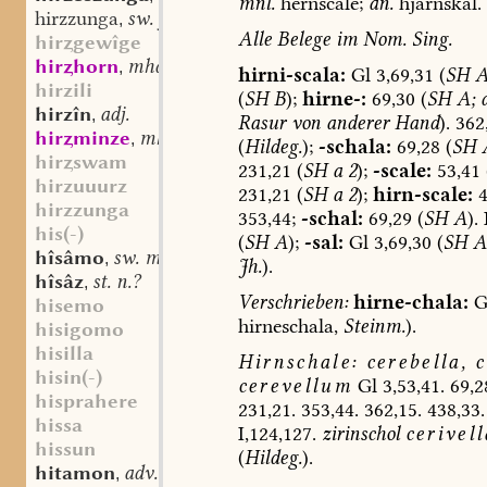
mnl.
hernscale;
an.
hjarnskál.
hirzzunga
sw. f.
,
Alle
Belege
im
Nom.
Sing.
hirgewîge
hirhorn
mhd. st. n.
,
hirni-scala:
Gl
3,69,31
(
SH
A
hirzili
(
SH
B
);
hirne-:
69,30
(
SH
A;
d
hirzîn
adj.
,
Rasur
von
anderer
Hand
).
362
hirminze
mhd. st. sw. f.
,
(
Hildeg.
);
-schala:
69,28
(
SH
hirswam
231,21
(
SH
a
2
);
-scale:
53,41
hirzuuurz
231,21
(
SH
a
2
);
hirn-scale:
4
hirzzunga
353,44;
-schal:
69,29
(
SH
A
).
his(-)
(
SH
A
);
-sal:
Gl
3,69,30
(
SH
A
hîsâmo
sw. m.
,
Jh.
).
hîsâz
st. n.?
,
Verschrieben:
hirne-chala:
G
hisemo
hirneschala,
Steinm.
).
hisigomo
hisilla
Hirnschale:
cerebella,
c
hisin(-)
cerevellum
Gl
3,53,41.
69,2
hisprahere
231,21.
353,44.
362,15.
438,33.
hissa
I,124,127.
zirinschol
cerivell
hissun
(
Hildeg.
).
hitamon
adv.
,