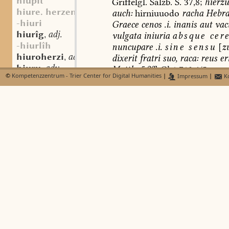
hiupit
Griffelgl.
Salzb.
S.
37,8;
hierzu
hiure. herzen
auch:
hirniuuodo
racha
Hebra
-hiuri
Graece
cenos
.i.
inanis
aut
vac
hiurîg
adj.
,
vulgata
iniuria
absque
cere
-hiurlîh
nuncupare
.i.
sine
sensu
[
z
hiuroherzi
adj.
,
dixerit
fratri
suo,
raca:
reus
eri
hiuru
adv.
,
Matth.
5,22
]
Gl
1,710,4/5.
©
Kompetenzzentrum - Trier Center for Digital Humanities
|
Impressum
|
Ko
hiusdorn
Vgl.
hirn(i)uuuotîg.
hiusella
hiute
hirn
(
i
)
uuuotîg
adj.
,
mhd.
hiutîg
adj.
,
hirnwüetec,
nhd.
hirnwü
hiutlîh
adj.
,
Lexer
Graff
I,767
s.
v.
hirniuuuoto
(?
hiutu
adv.
,
hiuu ..
hirni-uuotic:
Grdf.
MGh
LL
hiuue
437,8
(
Wien
406,
12.
Jh.
);
hirn
hiuuig
sg.
m.
Gl
3,439,64
(
Wien
804,
1
hiuuuelun
hivffal
wahnsinnig,
von
Sinnen
hivffildir
freneticus
Gl
3,439,64.
hirn
hivfilter
forte
vitium
invenerit,
quod
ill
hivffun
celavit,
hoc
est
in
mancipio
...
i