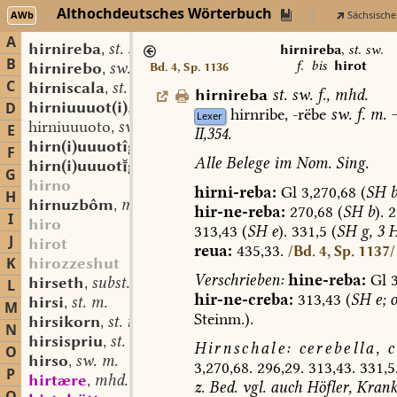
Althochdeutsches Wörterbuch
AWb
Sächsische
A
hirnireba
st. sw. f.
,
hirnireba
,
st. sw.
B
f.
bis
hirot
hirnirebo
sw. m.
Bd. 4, Sp. 1136
,
C
hirniscala
st. sw. f.
,
hirnireba
st.
sw.
f.
,
mhd.
hirniuuuot(i)
adj.
D
,
hirnribe,
-rëbe
sw.
f.
m.
Lexer
hirniuuuoto
sw. m.?
,
E
II,354.
hirn(i)uuuotîg
adj.
,
F
Alle
Belege
im
Nom.
Sing.
hirn(i)uuuotgî
st. f.
,
G
hirno
hirni-reba:
Gl
3,270,68
(
SH
H
hirnuzbôm
mfrk. st. m.
,
hir-
ne-reba
:
270,68
(
SH
b
).
2
I
hiro
313,43
(
SH
e
).
331,5
(
SH
g,
3
H
J
hirot
reua:
435,33.
/Bd. 4, Sp. 1137/
K
hirozzeshut
Verschrieben:
hine-reba:
Gl
3
hirseth
subst.
L
,
hir-
ne-creba
:
313,43
(
SH
e;
o
hirsi
st. m.
,
M
Steinm.).
hirsikorn
st. n.
,
N
hirsispriu
st. n.
,
Hirnschale:
cerebella,
c
O
hirso
sw. m.
,
3,270,68.
296,29.
313,43.
331,5
P
hirtære
mhd. st. m.
,
z.
Bed.
vgl.
auch
Höfler
,
Krankh