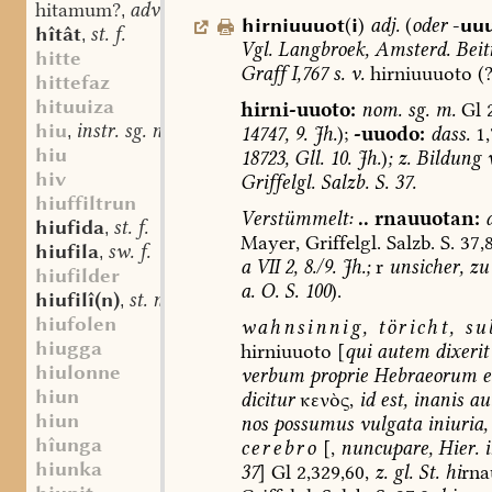
hitamum?
adv.
,
hirniuuuot
(
i
)
adj.
(
oder
-uu
hîtât
st. f.
,
Vgl.
Langbroek
,
Amsterd.
Beitr
hitte
Graff
I,767
s.
v.
hirniuuuoto
(?
hittefaz
hituuiza
hirni-uuoto:
nom.
sg.
m.
Gl
2
hiu
instr. sg. n.
,
14747,
9.
Jh.
);
-uuodo:
dass.
1,
hiu
18723,
Gll.
10.
Jh.
)
;
z.
Bildung
v
hiv
Griffelgl.
Salzb.
S.
37.
hiuffiltrun
Verstümmelt:
..
rnauuotan:
hiufida
st. f.
,
Mayer,
Griffelgl.
Salzb.
S.
37,
hiufila
sw. f.
,
a
VII
2,
8./9.
Jh.;
r
unsicher,
zu
hiufilder
a.
O.
S.
100
).
hiufilî(n)
st. n.
,
hiufolen
wahnsinnig,
töricht,
sub
hiugga
hirniuuoto
[
qui
autem
dixerit
hiulonne
verbum
proprie
Hebraeorum
e
hiun
dicitur
κενὸς,
id
est,
inanis
au
hiun
nos
possumus
vulgata
iniuria,
hîunga
cerebro
[,
nuncupare,
Hier.
i
hiunka
37
]
Gl
2,329,60,
z.
gl.
St.
hi
rna