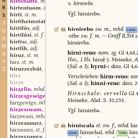
Q
hirtehütte
mhd. st. sw. f.
,
v.
hirnrebe.
R
hirtentuom
st. m. n.
,
Vgl.
hirnirebo.
hirti
st. m.
S
,
hirtiheimstat
st. f.
,
T
hirtilôs
adj.
hirnirebo
sw.
m.
,
mhd.
,
Lexer
U
hirtilôsî
st. f.
-rëbe
sw.
f.
m.
—
Graff
II,354
s
,
V
hirtisc
adj.
hirnireba.
,
W
hirtlîh
adj.
,
hirni-reuo:
nom.
sg.
Gl
4,68,
X
hiruz
st. m.
,
Hss.,
1
Hs.
hirn-).
Meineke,
A
Y
hirz
st. m.
,
(
Sal.
a
1
);
hyrni-:
dass.
Gl
4,6
hiruzzeshût
st. f.
Z
,
hirz
Verschrieben:
hirm-reuo:
no
hirze
(
Sal.
a
1
);
hinni-reue:
dass.
2
hirelîn
mhd. st. n.
,
Hirnschale:
cervella
Gl
4
hiresgewîge
mhd. st. n.
,
Meineke,
Ahd.
S.
32,233.
hirgewîge
mhd. st. n.
,
hiresswam
mhd. st. m.
Vgl.
hirnireba.
,
hirswam
mhd. st. m.
,
hirzesuuurz
st. f.
,
hirniscala
st.
sw.
f.
,
mhd.
hir
hirzuuurz
st. f.
,
hirnschal,
nhd.
hir
1
Lexer
DWb
hirzeszunga
sw. f.
,