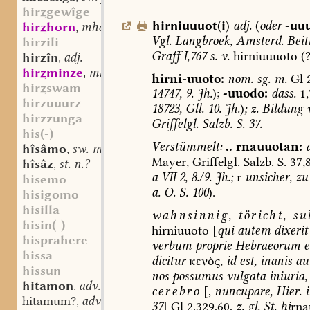
hirgewîge
hirniuuuot
(
i
)
adj.
(
oder
-uu
hirhorn
mhd. st. n.
,
Vgl.
Langbroek
,
Amsterd.
Beitr
hirzili
Graff
I,767
s.
v.
hirniuuuoto
(?
hirzîn
adj.
,
hirminze
mhd. st. sw. f.
,
hirni-uuoto:
nom.
sg.
m.
Gl
2
hirswam
14747,
9.
Jh.
);
-uuodo:
dass.
1,
hirzuuurz
18723,
Gll.
10.
Jh.
)
;
z.
Bildung
v
hirzzunga
Griffelgl.
Salzb.
S.
37.
his(-)
Verstümmelt:
..
rnauuotan:
hîsâmo
sw. m.
,
Mayer,
Griffelgl.
Salzb.
S.
37,
hîsâz
st. n.?
,
a
VII
2,
8./9.
Jh.;
r
unsicher,
zu
hisemo
a.
O.
S.
100
).
hisigomo
hisilla
wahnsinnig,
töricht,
sub
hisin(-)
hirniuuoto
[
qui
autem
dixerit
hisprahere
verbum
proprie
Hebraeorum
e
hissa
dicitur
κενὸς,
id
est,
inanis
au
hissun
nos
possumus
vulgata
iniuria,
hitamon
adv.
,
cerebro
[,
nuncupare,
Hier.
i
hitamum?
adv.
,
37
]
Gl
2,329,60,
z.
gl.
St.
hi
rna