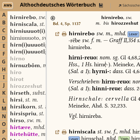
Althochdeutsches Wörterbuch
AWb
Sächsische
A
hirnirebo
sw. m.
,
hirnirebo
,
sw.
B
m.
bis
hirozzeshut
hirniscala
st. sw. f.
Bd. 4, Sp. 1137
,
C
hirniuuuot(i)
adj.
,
hirnirebo
sw.
m.
,
mhd.
Lexer
hirniuuuoto
sw. m.?
D
,
-rëbe
sw.
f.
m.
—
Graff
II,354
s
hirn(i)uuuotîg
adj.
,
E
hirnireba.
hirn(i)uuuotgî
st. f.
,
F
hirni-reuo:
nom.
sg.
Gl
4,68,
hirno
G
Hss.,
1
Hs.
hirn-).
Meineke,
A
hirnuzbôm
mfrk. st. m.
,
H
(
Sal.
a
1
);
hyrni-:
dass.
Gl
4,6
hiro
I
hirot
Verschrieben:
hirm-reuo:
no
J
hirozzeshut
(
Sal.
a
1
);
hinni-reue:
dass.
2
K
hirseth
subst.
,
Hirnschale:
cervella
Gl
4
hirsi
st. m.
L
,
Meineke,
Ahd.
S.
32,233.
hirsikorn
st. n.
,
M
hirsispriu
st. n.
,
Vgl.
hirnireba.
N
hirso
sw. m.
,
O
hirtære
mhd. st. m.
,
hirniscala
st.
sw.
f.
,
mhd.
hir
P
hirtehütte
mhd. st. sw. f.
,
hirnschal,
nhd.
hir
1
Lexer
DWb