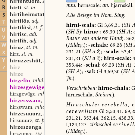
Q
hirtentuom
st. m. n.
,
mnl.
hernscale;
an.
hjarnskál.
R
hirti
st. m.
,
hirtiheimstat
st. f.
S
Alle
Belege
im
Nom.
Sing.
,
hirtilôs
adj.
,
T
hirni-scala:
Gl
3,69,31
(
SH
A
hirtilôsî
st. f.
,
U
(
SH
B
);
hirne-:
69,30
(
SH
A;
d
hirtisc
adj.
,
V
Rasur
von
anderer
Hand
).
362
hirtlîh
adj.
,
(
Hildeg.
);
-schala:
69,28
(
SH
W
hiruz
st. m.
,
231,21
(
SH
a
2
);
-scale:
53,41
X
hirz
st. m.
,
231,21
(
SH
a
2
);
hirn-scale:
4
Y
hiruzzeshût
st. f.
,
353,44;
-schal:
69,29
(
SH
A
).
hirz
Z
(
SH
A
);
-sal:
Gl
3,69,30
(
SH
A
hirze
Jh.
).
hirelîn
mhd. st. n.
,
hiresgewîge
mhd. st. n.
Verschrieben:
hirne-chala:
G
,
hirgewîge
mhd. st. n.
hirneschala,
Steinm.
).
,
hiresswam
mhd. st. m.
,
Hirnschale:
cerebella,
c
hirswam
mhd. st. m.
,
cerevellum
Gl
3,53,41.
69,2
hirzesuuurz
st. f.
,
231,21.
353,44.
362,15.
438,33.
hirzuuurz
st. f.
,
I,124,127.
zirinschol
cerivell
hirzeszunga
sw. f.
,
(
Hildeg.
).
hirzzunga
sw. f.
,