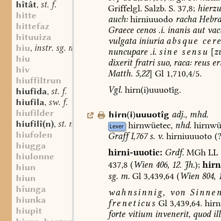
hîtât
st. f.
,
Griffelgl.
Salzb.
S.
37,8;
hierzu
hitte
auch:
hirniuuodo
racha
Hebra
hittefaz
Graece
cenos
.i.
inanis
aut
vac
hituuiza
vulgata
iniuria
absque
cere
hiu
instr. sg. n.
,
nuncupare
.i.
sine
sensu
[
z
hiu
dixerit
fratri
suo,
raca:
reus
eri
hiv
Matth.
5,22
]
Gl
1,710,4/5.
hiuffiltrun
Vgl.
hirn(i)uuuotîg.
hiufida
st. f.
,
hiufila
sw. f.
,
hiufilder
hirn
(
i
)
uuuotîg
adj.
,
mhd.
hiufilî(n)
st. n.
,
hirnwüetec,
nhd.
hirnwü
Lexer
hiufolen
Graff
I,767
s.
v.
hirniuuuoto
(?
hiugga
hirni-uuotic:
Grdf.
MGh
LL
hiulonne
437,8
(
Wien
406,
12.
Jh.
);
hirn
hiun
sg.
m.
Gl
3,439,64
(
Wien
804,
1
hiun
hîunga
wahnsinnig,
von
Sinnen
hiunka
freneticus
Gl
3,439,64.
hirn
hiupit
forte
vitium
invenerit,
quod
ill