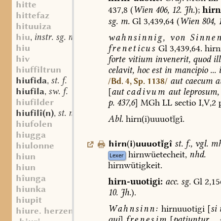
hitte
437,8
(
Wien
406,
12.
Jh.
);
hirn
hittefaz
sg.
m.
Gl
3,439,64
(
Wien
804,
1
hituuiza
hiu
instr. sg. n.
wahnsinnig,
von
Sinnen
,
hiu
freneticus
Gl
3,439,64.
hirn
hiv
forte
vitium
invenerit,
quod
ill
hiuffiltrun
celavit,
hoc
est
in
mancipio
...
i
hiufida
st. f.
aut
caecum
a
/Bd. 4, Sp. 1138/
,
hiufila
sw. f.
[
aut
cadivum
aut
leprosum,
,
hiufilder
p.
437,6
]
MGh
LL
sectio
I,V,2
p
hiufilî(n)
st. n.
,
Abl.
hirn(i)uuuotgî.
hiufolen
hiugga
hirn
(
i
)
uuuotgî
st.
f.
,
vgl.
mh
hiulonne
hirnwüetecheit,
nhd.
hiun
Lexer
hirnwütigkeit.
hiun
hîunga
hirn-uuotigi:
acc.
sg.
Gl
2,15
hiunka
10.
Jh.
).
hiupit
Wahnsinn:
hirnuuotigi
[
si
hiure. herzen
qui
]
frenesim
[
patiuntur
...