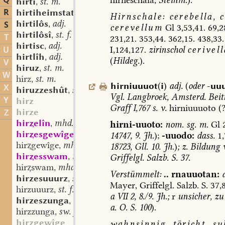
Q
hirti
st. m.
,
R
hirtiheimstat
st. f.
,
Hirnschale:
cerebella,
c
hirtilôs
adj.
S
,
cerevellum
Gl
3,53,41.
69,2
hirtilôsî
st. f.
,
T
231,21.
353,44.
362,15.
438,33.
hirtisc
adj.
,
I,124,127.
zirinschol
cerivell
U
hirtlîh
adj.
,
(
Hildeg.
).
V
hiruz
st. m.
,
W
hirz
st. m.
,
hirniuuuot
(
i
)
adj.
(
oder
-uu
X
hiruzzeshût
st. f.
,
Vgl.
Langbroek
,
Amsterd.
Beitr
Y
hirz
Graff
I,767
s.
v.
hirniuuuoto
(?
hirze
Z
hirelîn
mhd. st. n.
hirni-uuoto:
nom.
sg.
m.
Gl
2
,
hiresgewîge
mhd. st. n.
14747,
9.
Jh.
);
-uuodo:
dass.
1,
,
hirgewîge
mhd. st. n.
18723,
Gll.
10.
Jh.
)
;
z.
Bildung
v
,
hiresswam
mhd. st. m.
Griffelgl.
Salzb.
S.
37.
,
hirswam
mhd. st. m.
,
Verstümmelt:
..
rnauuotan:
hirzesuuurz
st. f.
,
Mayer,
Griffelgl.
Salzb.
S.
37,
hirzuuurz
st. f.
,
a
VII
2,
8./9.
Jh.;
r
unsicher,
zu
hirzeszunga
sw. f.
,
a.
O.
S.
100
).
hirzzunga
sw. f.
,
hirgewîge
wahnsinnig,
töricht,
sub