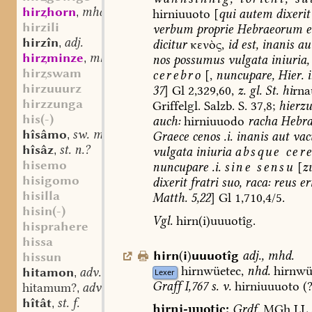
hirhorn
mhd. st. n.
hirniuuoto
[
qui
autem
dixerit
,
hirzili
verbum
proprie
Hebraeorum
e
hirzîn
adj.
dicitur
κενὸς,
id
est,
inanis
au
,
hirminze
mhd. st. sw. f.
nos
possumus
vulgata
iniuria,
,
hirswam
cerebro
[,
nuncupare,
Hier.
i
hirzuuurz
37
]
Gl
2,329,60,
z.
gl.
St.
hi
rna
hirzzunga
Griffelgl.
Salzb.
S.
37,8;
hierzu
his(-)
auch:
hirniuuodo
racha
Hebra
hîsâmo
sw. m.
Graece
cenos
.i.
inanis
aut
vac
,
hîsâz
st. n.?
vulgata
iniuria
absque
cere
,
hisemo
nuncupare
.i.
sine
sensu
[
z
hisigomo
dixerit
fratri
suo,
raca:
reus
eri
hisilla
Matth.
5,22
]
Gl
1,710,4/5.
hisin(-)
Vgl.
hirn(i)uuuotîg.
hisprahere
hissa
hirn
(
i
)
uuuotîg
adj.
,
mhd.
hissun
hirnwüetec,
nhd.
hirnwü
hitamon
adv.
Lexer
,
Graff
I,767
s.
v.
hirniuuuoto
(?
hitamum?
adv.
,
hîtât
st. f.
,
hirni-uuotic:
Grdf.
MGh
LL