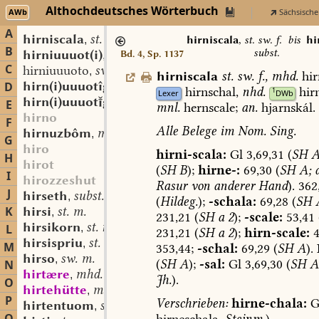
Althochdeutsches Wörterbuch
AWb
Sächsische
A
hirniscala
st. sw. f.
,
hirniscala
,
st. sw. f.
bis
hi
B
subst.
hirniuuuot(i)
adj.
Bd. 4, Sp. 1137
,
C
hirniuuuoto
sw. m.?
,
hirniscala
st.
sw.
f.
,
mhd.
hir
hirn(i)uuuotîg
adj.
D
,
hirnschal,
nhd.
hir
1
Lexer
DWb
hirn(i)uuuotgî
st. f.
,
E
mnl.
hernscale;
an.
hjarnskál.
hirno
F
Alle
Belege
im
Nom.
Sing.
hirnuzbôm
mfrk. st. m.
,
G
hiro
hirni-scala:
Gl
3,69,31
(
SH
A
H
hirot
(
SH
B
);
hirne-:
69,30
(
SH
A;
d
I
hirozzeshut
Rasur
von
anderer
Hand
).
362
J
hirseth
subst.
,
(
Hildeg.
);
-schala:
69,28
(
SH
K
hirsi
st. m.
,
231,21
(
SH
a
2
);
-scale:
53,41
hirsikorn
st. n.
L
,
231,21
(
SH
a
2
);
hirn-scale:
4
hirsispriu
st. n.
,
M
353,44;
-schal:
69,29
(
SH
A
).
hirso
sw. m.
,
(
SH
A
);
-sal:
Gl
3,69,30
(
SH
A
N
hirtære
mhd. st. m.
,
Jh.
).
O
hirtehütte
mhd. st. sw. f.
,
P
Verschrieben:
hirne-chala:
G
hirtentuom
st. m. n.
,
hirneschala,
Steinm.
).