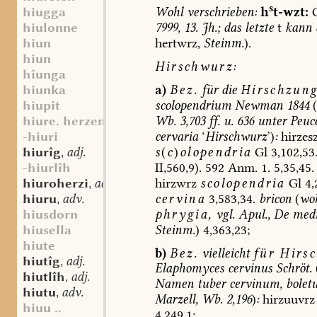
s
Wohl
verschrieben:
h
t-wzt:
G
hiugga
7999,
13.
Jh.;
das
letzte
t
kann
hiulonne
hertwrz,
Steinm.
).
hiun
hiun
Hirschwurz:
hîunga
a)
Bez.
für
die
Hirschzung
hiunka
scolopendrium
Newman
1844
(
hiupit
Wb.
3,703
ff.
u.
636
unter
Peuc
hiure. herzen
cervaria
‘
Hirschwurz
’)
:
hirzes
-hiuri
s
(
c
)
olopendria
Gl
3,102,53
hiurîg
adj.
,
II,560,9).
592
Anm.
1.
5,35,45.
-hiurlîh
hirzwrz
scolopendria
Gl
4,
hiuroherzi
adj.
,
cervina
3,583,34.
bricon
(
wo
hiuru
adv.
,
phrygia,
vgl.
Apul.,
De
med
hiusdorn
Steinm.
)
4,363,23;
hiusella
hiute
b)
Bez.
vielleicht
für
Hirsc
hiutîg
adj.
,
Elaphomyces
cervinus
Schröt.
hiutlîh
adj.
,
Namen
tuber
cervinum,
bolet
hiutu
adv.
,
Marzell,
Wb.
2,196
)
:
hirzuuvrz
hiuu ..
4,249,1;