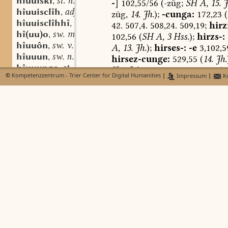
hîuuiski
st. n.
,
-
]
102,55/56
(-zūg;
SH
A,
15.
J
hîuuisclîh
adj.
,
zūg,
14.
Jh.
);
-cunga:
172,23
(
hîuuisclîhhî
st. f.
,
42.
507,4.
508,24.
509,19;
hirz
hî(uu)o
sw. m.
,
102,56
(
SH
A,
3
Hss.
);
hirzs-:
hîuuôn
sw. v.
,
A,
13.
Jh.
);
hirses-:
-e
3,102,5
hîuuun
sw. n. pl.
,
hirsez-cunge:
529,55
(
14.
Jh.
hîuuunga
st. f.
,
Jh.
);
hirces-zunge:
589,15
(
1
©
Kompetenzzentrum - Trier Center for Digital Humanities
|
Impressum
|
Ko
hizihti
403,10
(
Hildeg.
);
hierher
wohl
hizt
des
h-
u.
assimiliertem
s
:
irze
hizza
st. (u. sw.) f.
,
(
SH
B,
Brix.
Bll.,
12.
Jh.;
zong
ir-hizzen
sw. v.
,
durchstrichenem
wurz,
Steinm
hizzî
st. f.
,
Aphärese
in
der
Hs.
vgl.
aginb
hizzina
st. f.
,
olderb
aom
196,20.
hizzôn
sw. v.
,
hirz-zung-:
-a
Gl
3,50,24
(-z
hl
hirs-:
-e
484,9
(-zūge;
12./13.
J
hlaeo
Jh.
).
559,46/47.
565,31/32.
566
hlaiba
531,49
(
alle
14.
Jh.
);
hirtz-zv
hlaufenti
Archiv
57,9,5
(
Wien
187,
12.
od
hlauff-
Assimilation
:
hirzunge:
Gl
3,
hlędrę
14.
Jh.
).
565,31
(
ebda.
).
hlee