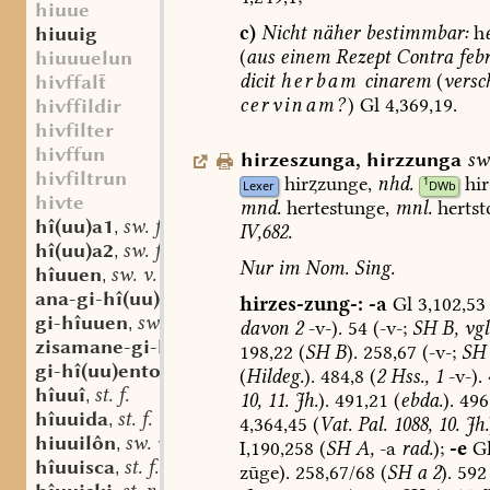
hiuue
c)
Nicht
näher
bestimmbar:
h
hiuuig
(
aus
einem
Rezept
Contra
febr
hiuuuelun
dicit
herbam
cinarem
(
versc
hivffal
cervinam?
)
Gl
4,369,19.
hivffildir
hivfilter
hivffun
hirzeszunga
,
hirzzunga
sw
hivfiltrun
hirzunge,
nhd.
hi
1
Lexer
DWb
hivte
mnd.
hertestunge,
mnl.
hertst
hî(uu)a1
sw. f.
,
IV,682.
hî(uu)a2
sw. f.
,
Nur
im
Nom.
Sing.
hîuuen
sw. v.
,
ana-gi-hî(uu)en
sw. v.
,
hirzes-zung-:
-a
Gl
3,102,53
gi-hîuuen
sw. v.
,
davon
2
-v-).
54
(-v-;
SH
B,
vgl
zisamane-gi-hî(uu)en
sw. v.
,
198,22
(
SH
B
).
258,67
(-v-;
SH
gi-hî(uu)ento
adv.
,
(
Hildeg.
).
484,8
(
2
Hss.,
1
-v-).
hîuuî
st. f.
,
10,
11.
Jh.
).
491,21
(
ebda.
).
496,
hîuuida
st. f.
,
4,364,45
(
Vat.
Pal.
1088,
10.
Jh.
hiuuilôn
sw. v.
,
I,190,258
(
SH
A,
-a
rad.
);
-e
G
hîuuisca
st. f.
,
zūge).
258,67/68
(
SH
a
2
).
592