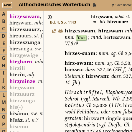
Althochdeutsches Wörterbuch
AWb
Sächsische
A
hiresswam
mhd. st. m.
,
hirswam
,
mhd. st.
B
m.
bis
hirzuuurz
hirswam
mhd. st. m.
Bd. 4, Sp. 1143
,
C
hirzesuuurz
st. f.
,
hiresswam
,
hirswam
mh
hirzuuurz
st. f.
D
,
nhd.
;
mnd.
hertesswam.
1
DWb
hirzeszunga
sw. f.
,
E
VI,879.
hirzzunga
sw. f.
,
F
hirzes-suam:
nom.
sg.
Gl
3,5
hirgewîge
G
hirhorn
mhd. st. n.
,
hirz-swam:
nom.
sg.
Gl
3,50,
H
hirzili
hirzwā:
dass.
327,46
(
SH
f,
14
I
hirzîn
adj.
,
Steinm.
);
hirswam:
dass.
537
J
hirminze
mhd. st. sw. f.
,
14.
Jh.
).
K
hirswam
Hirschtrüffel,
Elaphomyce
hirzuuurz
L
Schröt.
(
vgl.
Marzell,
Wb.
2,19
hirzzunga
M
boletus
Gl
3,5028
(
1
Hs.
hirz
his(-)
N
wohl
Fehlübers.
oder
zum
fals
hîsâmo
sw. m.
,
O
geraten:
hirzwa
m
ringele
que
hîsâz
st. n.?
,
P
s
(
c
)
olopendria
(
vgl.
Diefb.,
Gl.
hisemo
serpillum
327,46
(
scolopendria