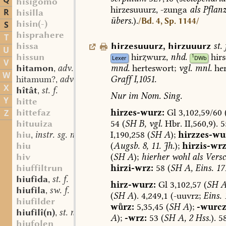
Q
hisigomo
hirzesuuurz,
-zunga
als
Pflan
R
hisilla
übers.
).
/Bd. 4, Sp. 1144/
hisin(-)
S
hisprahere
T
hirzesuuurz
,
hirzuuurz
st.
f
hissa
U
hirwurz,
nhd.
hir
hissun
1
Lexer
DWb
V
mnd.
herteswort;
vgl.
mnl.
her
hitamon
adv.
,
W
Graff
I,1051.
hitamum?
adv.
,
X
hîtât
st. f.
,
Nur
im
Nom.
Sing.
Y
hitte
hirzes-wurz:
Gl
3,102,59/60
hittefaz
Z
54
(
SH
B,
vgl.
Hbr.
II,560,9).
5
hituuiza
I,190,258
(
SH
A
);
hirzzes-wu
hiu
instr. sg. n.
,
(
Augsb.
8,
11.
Jh.
);
hirzis-wrz
hiu
(
SH
A
);
hierher
wohl
als
Versc
hiv
hirzi-wrz:
58
(
SH
A,
Eins.
171
hiuffiltrun
hiufida
st. f.
,
hirz-wurz:
Gl
3,102,57
(
SH
hiufila
sw. f.
,
(
SH
A
).
4,249,1
(-uuvrz;
Eins.
1
hiufilder
wrz:
5,35,45
(
SH
A
);
-wurcz
hiufilî(n)
st. n.
,
A
);
-wrz:
53
(
SH
A,
2
Hss.
).
58
hiufolen