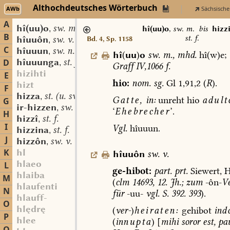
Althochdeutsches Wörterbuch
AWb
Sächsische
A
hî(uu)o
sw. m.
,
hî(uu)o
,
sw. m.
bis
hizz
B
st. f.
hîuuôn
sw. v.
Bd. 4, Sp. 1158
,
C
hîuuun
sw. n. pl.
,
hî
(
uu
)
o
sw.
m.
,
mhd.
hî(w)e;
hîuuunga
st. f.
D
,
Graff
IV,1066
f.
hizihti
E
hio:
nom.
sg.
Gl
1,91,2
(
R
).
hizt
F
hizza
st. (u. sw.) f.
,
Gatte,
in:
unreht
hio
adult
G
ir-hizzen
sw. v.
,
‘
Ehebrecher
’.
H
hizzî
st. f.
,
I
Vgl.
hîuuun.
hizzina
st. f.
,
J
hizzôn
sw. v.
,
K
hl
hîuuôn
sw.
v.
hlaeo
L
ge-hibot:
part.
prt.
Siewert,
H
hlaiba
M
(
clm
14693,
12.
Jh.;
zum
-ôn-
V
hlaufenti
N
für
-uu-
vgl.
S.
392.
393
).
hlauff-
O
hlędrę
(
ver-
)
heiraten:
gehibot
in
d
P
hlee
(
in
nupta
)
[
mihi
soror
est,
pau