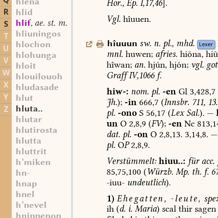
Q
hlena
Hor.,
Ep.
I,17,46
].
R
hlid
Vgl.
hîuuen.
hlíf
ae. st. m.
S
,
hliuningos
T
hîuuun
sw.
n.
pl.
,
mhd.
hlochon
Lexer
U
mnl.
huwen;
afries.
hiōna,
hiū
hlohunga
V
hîwan;
an.
hjún,
hjón;
vgl.
got
hloit
W
Graff
IV,1066
f.
hlouilouoh
X
hludasade
hiw-:
nom.
pl.
-en
Gl
3,428,7
Y
hlut
Jh.
);
-in
666,7
(
Innsbr.
711,
13.
hluta..
Z
pl.
-ono
S
56,17
(
Lex
Sal.
).
—
hlutar
un
O
2,8,9
(
FV
);
-en
Nc
813,1
hlutirosta
dat.
pl.
-on
O
2,8,13.
3,14,8.
—
hlutta
pl.
O
P
2,8,9.
hluttrit
Verstümmelt:
hiuu..:
für
acc.
h’miken
85,75,100
(
Würzb.
Mp.
th.
f.
67
hn-
-iuu-
undeutlich
).
hnap
hnel
1)
Ehegatten,
-leute,
spez
h’nevel
ih
(
d.
i.
Maria
)
scal
thir
sagen
hnippenon