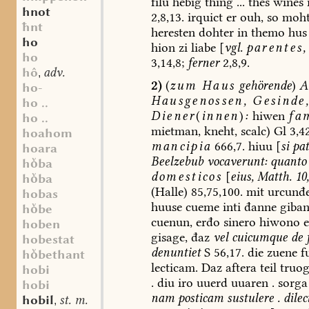
filu
hebig
thing
...
thes
wines
i
hnot
2,8,13.
irquict
er
ouh,
so
moh
ħnt
heresten
dohter
in
themo
hus
ho
hion
zi
liabe
[
vgl.
parentes,
ho
3,14,8;
ferner
2,8,9.
hô
adv.
,
2)
(
zum
Haus
gehörende
)
A
ho-
Hausgenossen
,
Gesinde
ho ..
Diener
(
innen
)
:
hiwen
fa
ho ..
mietman,
kneht,
scalc)
Gl
3,42
hoahom
mancipia
666,7.
hiuu
[
si
pa
hoara
Beelzebub
vocaverunt
:
quanto
hba
domesticos
[
eius,
Matth.
10
hba
(Halle)
85,75,100.
mit
urcunđ
hobas
huuse
cueme
inti
đanne
giban
hbe
cuenun,
erđo
sinero
hiwono
e
hoben
gisage,
đaz
vel
cuicumque
de
hobestat
denuntiet
S
56,17.
die
zuene
f
hbethant
lecticam.
Daz
aftera
teil
truog
hobi
.
diu
iro
uuerd
uuaren
.
sorga
hobi
nam
posticam
sustulere
.
dilec
hobil
st. m.
,