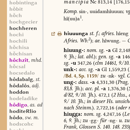
mancipia
Nc
813,14
[176,15
hobintinga
hbit
Komp.
sin-,
uuidamhîuuun;
vg
hch
1
hî(uu)a
.
hochgecier
hochheren
hîuuunga
st.
f.
;
afries.
hîeng
hochi
2
Afries.
Wb.
);
ae.
hîwung.
—
G
hochili
hchisa
hiuung-:
nom.
sg.
-a
Gl
2,148
hchisan
9.
Jh.;
lat.
abl.
);
gen.
sg.
-a
146
hôchzît
mhd. st. f.
,
sg.
-u
347,26
(
clm
14461,
9./10.
hcsal
unk-:
acc.
sg.
-a
Gl
1,559,23
(
hocsedalo
zu
-nk-
vgl.
O
/Bd. 4, Sp. 1159/
hôdabalg
st. m.
,
ung-:
dass.
-a
4,331,30
(
Prag,
hôdalôs
adj.
,
83,8.
Jh.
);
acc.
pl.
-a
1,376,30
(
hoddon
d/82,
9./10.
Jh.
).
472,1
(
2
Hss.,
d
hodeladike
9./
10.
Jh.;
in
dieser
Hs.
unsiche
hôdigo
as. adv.
,
nach
Steinm.
).
2,722,16
(
oder
n
hoditeRlio
hiugga:
nom.
sg.
4,247,16
(
Le
hôdo
sw. m.
,
6,
9.
Jh.;
zu
-gg-
für
-ng-
u.
zu
hodscohc
Frank,
Glossen
S.
140.
148.
235
)