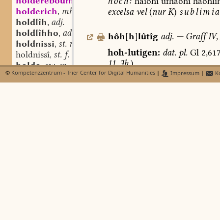
holdereboum
mhd. st. m.
hoch:
haiohi
ufhaohi
haohli
,
holderich
mhd. st. m.
excelsa
vel
(
nur
K
)
sublimia
,
holdlîh
adj.
,
holdlîhho
adv.
,
hôh
[
h
]
lûtîg
adj.
—
Graff
IV,
holdnissi
st. n.
,
hoh-lutigen:
dat.
pl.
Gl
2,617
holdnissî
st. f.
,
11.
Jh.
).
holdo
sw. m.
,
©
Kompetenzzentrum - Trier Center for Digital Humanities
|
Impressum
|
Ko
holdsam
adj.
,
erhaben
klingend:
hohlut
holdscaft
st. f.
,
gentiles
studeant
figmenta
poe
holechen
grandisonis
[
pompare
modi
hol(e)krâ
mhd. sw. f.
,
pasch.
I,18
].
holên
holender
hohmoti
Mayer,
Glossen
S.
7
holendir
hôhheit.
AWb
holenderboum
holents
holenter
holender
holeo
holerboum
holere