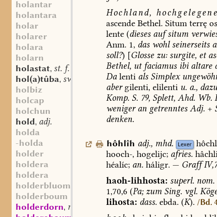
holantar
Hochland,
hochgelegen
holantara
ascende
Bethel
.
Situm
terrę
os
holar
lente
(
dieses
auf
situm
verwie
holarer
Anm.
1,
das
wohl
seinerseits
a
holara
soll?
)
[
Glosse
zu:
surgite,
et
as
holarn
Bethel,
ut
faciamus
ibi
altare
d
holastat
st. f.
,
Da
lenti
als
Simplex
ungewöhn
hol(a)tûba
sw. f.
,
aber
gilenti,
elilenti
u.
a.,
daz
holbiz
Komp.
S.
79,
Splett,
Ahd.
Wb.
I
holcap
weniger
an
getrenntes
Adj.
+
holchun
denken.
hold
adj.
,
holda
-holda
hôhlîh
adj.
,
mhd.
hôchl
Lexer
holder
hooch-,
hogelijc;
afries.
hâchl
holdera
héalíc;
an.
háligr.
—
Graff
IV,
holdera
haoh-lihhosta:
superl.
nom.
holderbluome
1,70,6
(
Pa;
zum
Sing.
vgl.
Köge
holderboum
lihosta:
dass.
ebda.
(
K
).
/Bd. 
holderdorn
mhd. st. m.
,