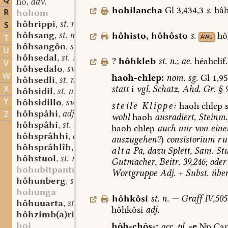
Q
hô
adv.
,
hohilancha
Gl
3,434,3
s.
hâh
R
hohom
hôhrippi
st. n. (?)
S
,
hôhsang
st. n.
hôhisto
,
hôhôsto
s.
hô
,
T
AWb
hôhsangôn
sw. v.
,
U
hôhsedal
st. m.
,
?
hôhkleb
st.
n.
;
ae.
héahclif.
V
hôhsedalo
sw. m.
,
W
haoh-chlep:
nom.
sg.
Gl
1,95
hôhsedli
st. n.
,
X
statt
i
vgl.
Schatz,
Ahd.
Gr.
§
hôhsidil
st. n.
,
Y
hôhsidillo
sw. m.
,
steile
Klippe:
haoh
chlep
s
hôhspâhi
adj.
Z
,
wohl
haoh
ausradiert,
Steinm.
hôhspâhi
st. n.
,
haoh
chlep
auch
nur
von
eine
hôhsprâhhi
adj.
,
auszugehen?
)
consistorium
ru
hôhsprâhlîh
adj.
,
alta
Pa,
dazu
Splett,
Sam.-Stu
hôhstuol
st. m.
,
Gutmacher,
Beitr.
39,246;
oder
hohubitpantū
Wortgruppe
Adj.
+
Subst.
über
hôhunberg
st. m.
,
hohunga
hôhkôsi
st.
n.
—
Graff
IV,505
hôhuuarta
st. f.
,
hôhkôsi
adj.
hôhzimb(a)ri
st. n.
,
hoi
hôh-chôs-:
acc.
pl.
-e
Np
Can