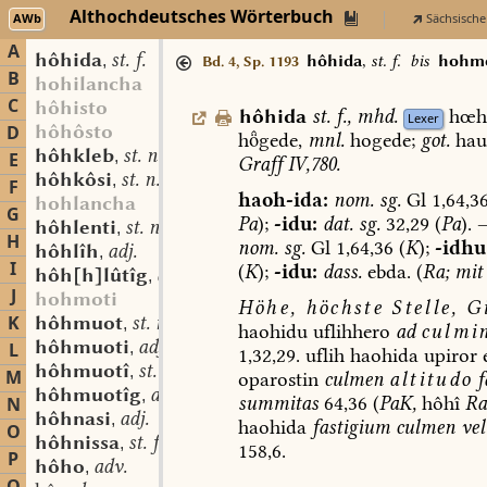
Althochdeutsches Wörterbuch
AWb
Sächsische
A
hôhida
st. f.
,
hôhida
,
st. f.
bis
hohmo
Bd. 4, Sp. 1193
B
hohilancha
C
hôhisto
hôhida
st.
f.
,
mhd.
hœh
Lexer
hôhôsto
D
hgede,
mnl.
hogede;
got.
hau
hôhkleb
st. n.
,
E
Graff
IV,780.
hôhkôsi
st. n.
,
F
haoh-ida:
nom.
sg.
Gl
1,64,36
hohlancha
G
Pa
);
-idu:
dat.
sg.
32,29
(
Pa
).
hôhlenti
st. n.
,
H
nom.
sg.
Gl
1,64,36
(
K
);
-idhu
hôhlîh
adj.
,
I
(
K
);
-idu:
dass.
ebda.
(
Ra;
mit
hôh[h]lûtîg
adj.
,
J
hohmoti
Höhe,
höchste
Stelle,
Gi
K
hôhmuot
st. n.
,
haohidu
uflihhero
ad
culmi
hôhmuoti
adj.
L
,
1,32,29.
uflih
haohida
upiror
hôhmuotî
st. f.
,
M
oparostin
culmen
altitudo
f
hôhmuotîg
adj.
,
summitas
64,36
(
PaK,
hôhî
Ra
N
hôhnasi
adj.
,
haohida
fastigium
culmen
vel
O
hôhnissa
st. f.
,
158,6.
P
hôho
adv.
,