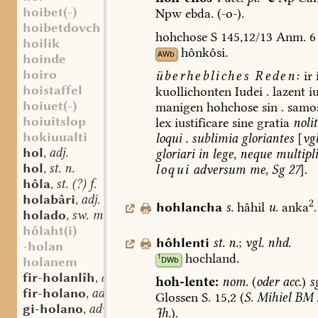
hoibet(-)
Npw
ebda.
(-o-).
hoibetdovch
hohchose
S
145,12/13
Anm.
6
hoilik
hônkôsi.
AWb
hoinde
hoiro
überhebliches
Reden:
ir
hoistaffel
kuollichonten
Iudei
.
lazent
iu
hoiuet(-)
manigen
hohchose
sin
.
samo
hoiuitslop
lex
iustificare
sine
gratia
nolit
hokiuualti
loqui
.
sublimia
gloriantes
[
vgl
hol
adj.
gloriari
in
lege,
neque
multipli
,
hol
st. n.
loqui
adversum
me,
Sg
27
].
,
hôla
st. (?) f.
,
holabâri
adj.
,
2
hohlancha
s.
hâhil
u.
anka
.
holado
sw. m.
,
hôlaht(i)
hôhlenti
st.
n.
;
vgl.
nhd.
-holan
hochland.
1
DWb
holanem
fir-holanlîh
adj.
,
hoh-lente:
nom.
(
oder
acc.
)
s
fir-holano
adv.
,
Glossen
S.
15,2
(
S.
Mihiel
BM
gi-holano
adv.
,
Jh.
).