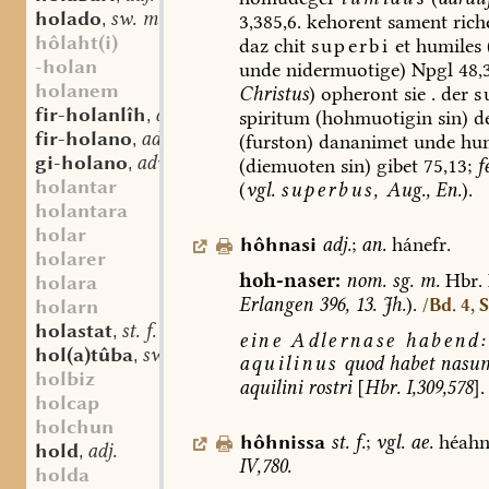
holado
sw. m.
3,385,6.
kehorent
sament
rich
,
hôlaht(i)
daz
chit
superbi
et
humiles
-holan
unde
nidermuotige)
Npgl
48,3
holanem
Christus
)
opheront
sie
.
der
s
fir-holanlîh
adj.
spiritum
(hohmuotigin
sin)
d
,
fir-holano
adv.
(furston)
dananimet
unde
hum
,
gi-holano
adv.
(diemuoten
sin)
gibet
75,13;
f
,
holantar
(
vgl.
superbus,
Aug.,
En.
).
holantara
holar
hôhnasi
adj.
;
an.
hánefr.
holarer
hoh-naser:
nom.
sg.
m.
Hbr.
holara
Erlangen
396,
13.
Jh.
).
/Bd. 4, 
holarn
holastat
st. f.
,
eine
Adlernase
habend:
hol(a)tûba
sw. f.
,
aquilinus
quod
habet
nasu
holbiz
aquilini
rostri
[
Hbr.
I,309,578
].
holcap
holchun
hôhnissa
st.
f.
;
vgl.
ae.
héahn
hold
adj.
,
IV,780.
holda