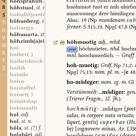
Q
hôhsprâhlîh
adj.
,
huohmuot
tuot
er
mih
ubirfa
R
hôhstuol
st. m.
,
anascouunge
dere
himilisgen
hohubitpantū
S
Abac.
19
(Np
mundanam
sub
hôhunberg
st. m.
,
T
ferner:
S
315,10.
Npgl
47,8
(N
hohunga
U
hôhuuarta
st. f.
,
V
hôhzimb(a)ri
st. n.
hôhmuotîg
adj.
,
mhd.
,
W
hoi
hôchmüetec,
nhd.
hochm
Lexer
X
hoibet(-)
mnl.
hoochmoedich.
—
Graff
I
Y
hoibetdovch
hoh-muotig:
Grdf.
Np
71,2;
hoilik
Z
Npgl
75,13;
nom.
pl.
m.
-
]
e
48,
hoinde
hoiro
ho-mdeger:
nom.
sg.
m.
Gl
hoistaffel
Verstümmelt:
..mdiger:
gen.
hoiuet(-)
(
Trierer
Fragm.,
12.
Jh.
).
hoiuitslop
hokiuualti
hochmütig:
..mdiger
[
pos
hol
adj.
salus,
in
corpore
nata
vetusto,
,
hol
st. n.
liquet,
gentis
]
superbae
(
Hs
,
hôla
st. (?) f.
bę
)
[
cognovere
minas,
Ar.
I,33
,
holabâri
adj.
homdeger
tumidus
(
darau
,