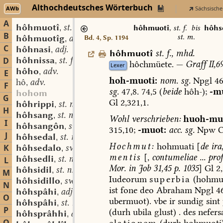
Althochdeutsches Wörterbuch
AWb
Sächsische
A
hôhmuotî
st. f.
,
hôhmuotî
,
st. f.
bis
hôhs
B
st. m.
hôhmuotîg
adj.
Bd. 4, Sp. 1194
,
C
hôhnasi
adj.
,
hôhmuotî
st.
f.
,
mhd.
hôhnissa
st. f.
D
,
hôchmüete.
—
Graff
II,69
Lexer
hôho
adv.
,
E
hoh-muoti:
nom.
sg.
Npgl
46
hô
adv.
,
F
sg.
47,8.
74,5
(
beide
hôh-);
-mu
hohom
G
Gl
2,321,1.
hôhrippi
st. n. (?)
,
H
hôhsang
st. n.
,
Wohl
verschrieben:
huoh-mut
I
hôhsangôn
sw. v.
,
315,10;
-muot:
acc.
sg.
Npw
C
J
hôhsedal
st. m.
,
Hochmut:
hohmuati
[
de
ira
K
hôhsedalo
sw. m.
,
mentis
[,
contumeliae
...
prof
hôhsedli
st. n.
L
,
Mor.
in
Job
31,45
p.
1035
]
Gl
2,
hôhsidil
st. n.
,
M
Iudeorum
superbia
(
hohmu
hôhsidillo
sw. m.
,
N
ist
fone
deo
Abraham
Npgl
46
hôhspâhi
adj.
,
O
ubermuot).
vbe
ir
sundig
sint
hôhspâhi
st. n.
,
P
(durh
ubila
glust)
.
des
nefers
hôhsprâhhi
adj.
,
elationem
(durh
hohmuoti