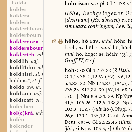
-holda
hohnissa:
acc.
pl.
Gl
1,278,54
holder
Höhe,
hochgelegener
Or
holdera
[
destruam
]
(
Hs.
abcuteo
)
exc
holdera
simulacra
confringam,
Lev.
26
holderbluome
holderboum
hôho
,
hô
adv.
,
mhd.
hôhe,
h
holderdorn
mhd. st. m.
,
hoch;
as.
hôho,
mnd.
hô,
hôch
holdereboum
mhd. st. m.
,
mnl.
ho,
hoge;
ae.
héah;
vgl.
g
holderich
mhd. st. m.
,
Graff
IV,777
f.
holdlîh
adj.
,
holdlîhho
adv.
,
hoh-:
-o
Gl
1,757,22
(
2
Hss.
).
holdnissi
st. n.
,
O
1,15,38.
2,12,67
(
PV
).
3,6,12.
holdnissî
st. f.
,
5,8,22.
23.
Nb
178,27
[194,3].
holdo
sw. m.
,
735,25.
812,22.
30
[67,14.
68,1
holdsam
adj.
,
176,1].
Nm
856,24.
29.
NpNp
holdscaft
st. f.
,
41,5.
106,26.
112,6.
138,8.
Np
7
holechen
103,3.
112,7
(
alle
hô-).
Npgl
71
hol(e)krâ
mhd. sw. f.
,
26,6.
130,1.
135,12.
Cant.
Ann
holên
Deut.
40;
-e
Gl
2,522,45
(
Eins.
holender
Jh.
);
-i
Npw
103,3;
-
]
Oh
63
(