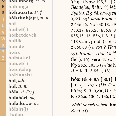
Q
hôhunberg
st. m.
Jh.
);
-i
Npw
103,3;
-
]
O
,
R
hohunga
Behaghel,
Beitr.
44,342;
hôhuuarta
st. f.
S
Syntax
II
§
94,
erwoge
,
hôhzimb(a)ri
st. n.
3,281,
vgl.
dazu
Erdm.
a
,
T
hoi
2,636,56.
Nb
230,18.
29
U
hoibet(-)
730,19.
825,28.
836,8.
8
V
hoibetdovch
855,15.
16.
856,1.
3.
5
(
W
hoilik
118
Cant.
grad.
(546,5;
X
hoinde
2,660,68
(-a
von
2.
Han
Y
hoiro
14
vgl.
Braune,
Ahd.
Gr.
hoistaffel
Z
(hô-).
16);
-era:
Npw
1
hoiuet(-)
Np
28,5.
103,3
(
beide
h
hoiuitslop
A
=
K.-T.
8,85
a,
13).
hokiuualti
hôo:
Nk
408,9
[50,1];
hol
adj.
,
[10,5].
178,27
(
Hs.
D
=
hol
st. n.
,
hô
ho;
K.-T.
3,230,11
sch
hôla
st. (?) f.
,
Np
26,6.
130,1.
135,12;
holabâri
adj.
,
holado
sw. m.
,
Wohl
verschrieben:
ho
hôlaht(i)
Kontext
).
-holan