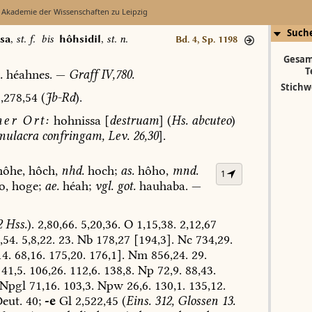
 Akademie der Wissenschaften zu Leipzig
Such
sa
,
st. f.
bis
hôhsidil
,
st. n.
Bd. 4, Sp. 1198
Gesam
T
.
héahnes.
—
Graff
IV,780.
Stichw
,278,54
(
Jb-Rd
).
ner
Ort:
hohnissa
[
destruam
]
(
Hs.
abcuteo
)
mulacra
confringam,
Lev.
26,30
].
ôhe,
hôch,
nhd.
hoch;
as.
hôho,
mnd.
1
o,
hoge;
ae.
héah;
vgl.
got.
hauhaba.
—
2
Hss.
).
2,80,66.
5,20,36.
O
1,15,38.
2,12,67
,54.
5,8,22.
23.
Nb
178,27
[194,3].
Nc
734,29.
4.
68,16.
175,20.
176,1].
Nm
856,24.
29.
41,5.
106,26.
112,6.
138,8.
Np
72,9.
88,43.
Npgl
71,16.
103,3.
Npw
26,6.
130,1.
135,12.
eut.
40;
-e
Gl
2,522,45
(
Eins.
312,
Glossen
13.