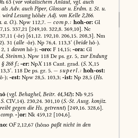
h
63
(
vor
vokalischem
Anlaut,
vgl.
auch
als
Adv.
auch
Piper,
Glossar
u.
Erdm.
z.
St.
u.
n
wird
Lesung
hôhêr
Adj.
von
Kelle
2,266.
.
a.
O.
).
Npw
112,7.
—
comp.:
hoh-or:
Gl
7,15.
337,21
[249,10.
322,8.
369,10].
Nc
37,11
(-ôr)
[61,12.
192,10.
206,15.
208,3].
Nm
2).
31
(
alle
-ôr).
Np
76,4.
113,3’
(
beide
hô-).
2,
1
davon
hô-);
-oro:
F
14,15;
-ora:
Gl
d,
Steinm.
).
Npw
118
De
ps.
gr.
5,
zur
Endung
§
268
f.
;
-er:
Np
X
118
Cant.
grad.
(
S.
X,15
13,3’.
118
De
ps.
gr.
5.
—
superl.:
hoh-ost:
ô-);
-est:
Npw
28,5.
103,3;
-ist:
Np
28,5
(
Hs.
hô
(
vgl.
Behaghel,
Beitr.
44,342
)
:
Nb
9,25
S.
CIV,14).
230,24.
301,10
(
S.-St.
Ausg.
konjiz.
reibt
gegen
die
Hs.
getrennt
)
[249,16.
328,6].
comp.
-
]
or:
Nk
459,12
[104,6].
no:
O
F
2,12,67
(hôno
paßt
nicht
in
den