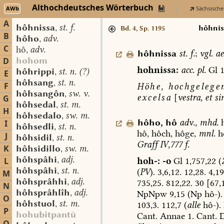
Althochdeutsches Wörterbuch
AWb
Sächsische
A
hôhnissa
st. f.
,
hôhnis
Bd. 4, Sp. 1195
B
hôho
adv.
,
C
hô
adv.
,
hôhnissa
st.
f.
;
vgl.
ae
hohom
D
hohnissa:
acc.
pl.
Gl
1
hôhrippi
st. n. (?)
,
E
hôhsang
st. n.
,
F
Höhe,
hochgelege
hôhsangôn
sw. v.
,
excelsa
[
vestra,
et
si
G
hôhsedal
st. m.
,
H
hôhsedalo
sw. m.
,
hôho
,
hô
adv.
,
mhd.
h
I
hôhsedli
st. n.
,
hô,
hôch,
hôge,
mnl.
h
J
hôhsidil
st. n.
,
Graff
IV,777
f.
K
hôhsidillo
sw. m.
,
hôhspâhi
adj.
hoh-:
-o
Gl
1,757,22
(
L
,
hôhspâhi
st. n.
(
PV
).
3,6,12.
12,28.
4,19
,
M
hôhsprâhhi
adj.
735,25.
812,22.
30
[67,1
,
N
hôhsprâhlîh
adj.
NpNpw
9,15
(Np
hô-).
,
O
hôhstuol
st. m.
103,3.
112,7
(
alle
hô-).
,
P
hohubitpantū
Cant.
Annae
1.
Cant.
D