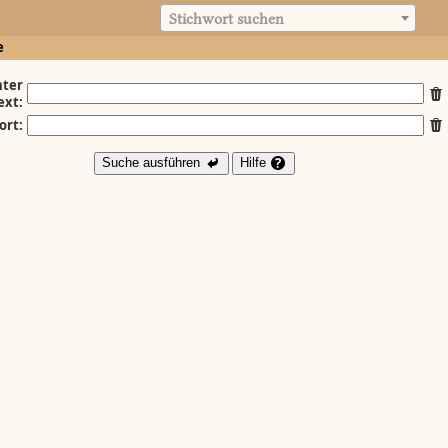
Stichwort suchen
e
ter
ext:
ort:
Suche ausführen
Hilfe