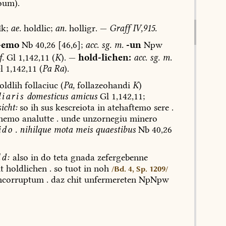
oum).
îk;
ae.
holdlic;
an.
holligr.
—
Graff
IV,915.
-emo
Nb
40,26
[46,6];
acc.
sg.
m.
-un
Npw
.
Gl
1,142,11
(
K
).
—
hold-lîchen:
acc.
sg.
m.
l
1,142,11
(
Pa
Ra
).
oldlih
follaciuc
(
Pa,
follazeohandi
K
)
iaris
domesticus
amicus
Gl
1,142,11;
icht:
so
ih
sus
kescreiota
in
atehaftemo
sere
.
chemo
analutte
.
unde
unzornegiu
minero
ido
.
nihilque
mota
meis
quaestibus
Nb
40,26
d:
also
in
do
teta
gnada
zefergebenne
t
holdlichen
.
so
tuot
in
noh
/Bd. 4, Sp. 1209/
ncorruptum
.
daz
chit
unfermereten
NpNpw