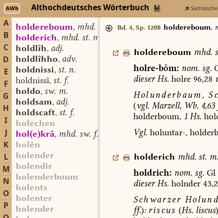
Althochdeutsches Wörterbuch
AWb
Sächsische
A
holdereboum
mhd. st. m.
,
holdereboum
,
m
Bd. 4, Sp. 1208
B
holderich
mhd. st. m.
,
C
holdlîh
adj.
,
holdereboum
mhd.
s
holdlîhho
adv.
D
,
holre-bm:
nom.
sg.
G
holdnissi
st. n.
,
E
dieser
Hs.
holre
96,28
holdnissî
st. f.
,
F
holdo
sw. m.
,
Holunderbaum,
Sc
G
holdsam
adj.
,
(
vgl.
Marzell,
Wb.
4,63
f
H
holdscaft
st. f.
,
holderboum,
1
Hs.
hold
I
holechen
Vgl.
holuntar-,
holder
J
hol(e)krâ
mhd. sw. f.
,
K
holên
holender
holderich
mhd.
st.
m
L
holendir
M
holdrich:
nom.
sg.
Gl
holenderboum
N
dieser
Hs.
holnder
43,2
holents
O
holenter
Schwarzer
Holund
P
holender
ff.
)
:
riscus
(
Hs.
liscus