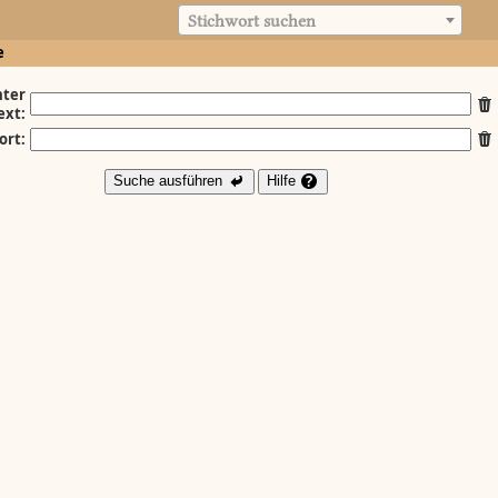
Stichwort suchen
e
ter
ext:
ort:
Suche ausführen
Hilfe