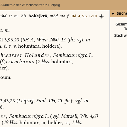
 Akademie der Wissenschaften zu Leipzig
Such
hd. st. m.
bis
hol(e)krâ
,
mhd. sw. f.
Bd. 4, Sp. 1210
Gesam
T
t.
m.
Stichw
l
3,96,23
(
SH
A,
Wien
2400,
13.
Jh.;
vgl.
in
u.
ö.
s.
v.
holuntara,
holdera).
hwarzer
Holunder,
Sambucus
nigra
L.
f.
)
:
sambucus
(
7
Hss.
holuntar-,
er).
boum.
.
3,43,23
(
Leipzig,
Paul.
106,
13.
Jh.
);
vgl.
in
8.
er,
Sambucus
nigra
L.
(
vgl.
Marzell,
Wb.
4,63
)
(
19
Hss.
holuntar
,
-a,
holder,
-a,
1
Hs.