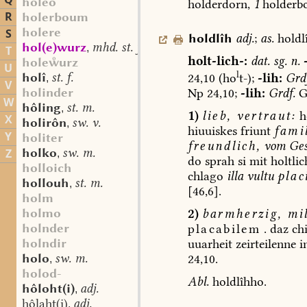
Q
holeo
holderdorn,
1
holderb
R
holerboum
holere
S
holdlîh
adj.
;
as.
holdl
hol(e)wurz
mhd. st. f.
,
T
holt-lich-:
dat.
sg.
n.
holeurz
U
l
holî
st. f.
24,10
(ho
t-);
-lih:
Grdf
,
V
holinder
Np
24,10;
-lih:
Grdf.
G
W
hôling
st. m.
,
1)
lieb,
vertraut:
h
X
holirôn
sw. v.
,
hiuuiskes
friunt
famil
Y
holiter
freundlich,
vom
Ges
holko
sw. m.
Z
,
do
sprah
si
mit
holtli
holloich
chlago
illa
vultu
plac
hollouh
st. m.
,
[46,6].
holm
holmo
2)
barmherzig,
mil
holnder
placabilem
.
daz
chi
holndir
uuarheit
zeirteilenne
i
holo
sw. m.
24,10.
,
holod-
Abl.
holdlîhho.
hôloht(i)
adj.
,
hôlaht(i)
adj.
,