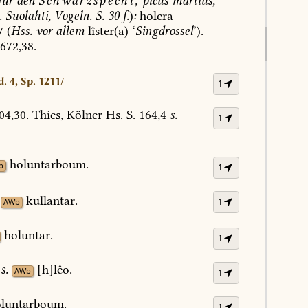
ür
den
Schwarzspecht,
picus
martius,
.
Suolahti,
Vogeln.
S.
30
f.
)
:
holcra
7
(
Hss.
vor
allem
lîster(a)
‘
Singdrossel
’).
672,38.
d. 4, Sp. 1211/
1
04,30.
Thies,
Kölner
Hs.
S.
164,4
s.
1
holuntarboum.
b
1
kullantar.
1
AWb
holuntar.
1
s.
[h]lêo.
AWb
1
luntarboum.
1