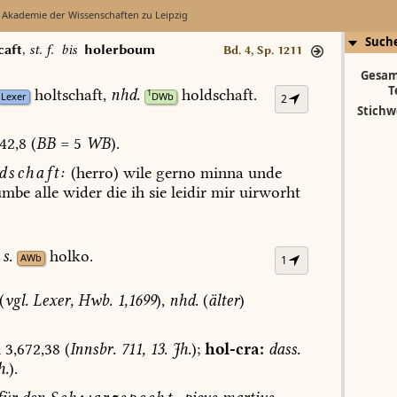
 Akademie der Wissenschaften zu Leipzig
Such
caft
,
st. f.
bis
holerboum
Bd. 4, Sp. 1211
Gesam
T
holtschaft,
nhd.
holdschaft.
1
Lexer
DWb
2
Stichw
42,8
(
BB
=
5
WB
).
schaft:
(herro)
wile
gerno
minna
unde
mbe
alle
wider
die
ih
sie
leidir
mir
uirworht
s.
holko.
AWb
1
(
vgl.
Lexer,
Hwb.
1,1699
),
nhd.
(
älter
)
l
3,672,38
(
Innsbr.
711,
13.
Jh.
);
hol-cra:
dass.
h.
).