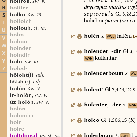
Q
Höhlenkrähe,
Bez.
f
holirôn
sw. v.
,
dryocopus
martius
(
vgl
R
holiter
sepicecula
Gl
3,28,2
holko
sw. m.
S
,
holichra
parva
parra
holloich
T
hollouh
st. m.
,
U
holm
holên
s.
halên.
/B
AWb
V
holmo
W
holnder
holender
,
-dir
Gl
3,1
X
holndir
kullantar.
AWb
Y
holo
sw. m.
,
holod-
Z
holenderboum
s.
AW
hôloht(i)
adj.
,
hôlaht(i)
adj.
,
s
holôn
sw. v.
holent
Gl
3,479,12
s.
,
ir-holôn
sw. v.
,
ûz-holôn
sw. v.
,
holenter
,
-der
s.
AWb
holôn
holonder
holeo
Gl
1,206,15
(
K
)
holr
holre
holerboum
s.
ho
holtdiuval
as. st. m.
,
AWb