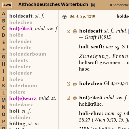
Althochdeutsches Wörterbuch
AWb
Sächsische
A
holdscaft
st. f.
,
holds
Bd. 4, Sp. 1210
B
holechen
C
hol(e)krâ
mhd. sw. f.
,
holdscaft
st.
f.
,
mhd.
holên
D
—
Graff
IV,915.
holender
E
holt-scaft:
acc.
sg.
S
1
holendir
F
holenderboum
Zuneigung,
Freund
G
holents
holtscaft
giwinnen
...
u
H
holenter
habe.
I
holender
J
holeo
holechen
Gl
3,370,31
K
holerboum
holere
L
hol
(
e
)
krâ
mhd.
sw.
f.
hol(e)wurz
mhd. st. f.
,
M
hohlkrähe.
holeurz
N
holî
st. f.
,
holi-chra:
nom.
sg.
G
O
holinder
28,27
(
Wien
3213,
15.
J
P
hôling
st. m.
,