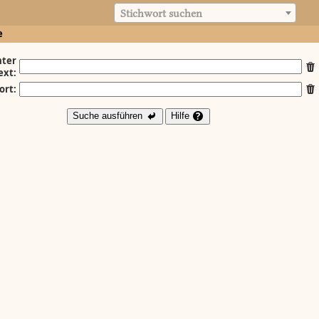
Stichwort suchen
e
ter
ext:
ort:
Suche ausführen
Hilfe