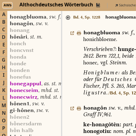
Althochdeutsches Wörterbuch
AWb
Sächsische
A
honagbluoma
sw. f.
,
honagbluoma
Bd. 4, Sp. 1228
B
honagôn
sw. v.
,
C
honang
honagbluoma
sw.
f.
,
hônâri
st. m.
D
,
honichbloeme
.
honch
E
Verschrieben?:
hunge-
honcvnst
F
2612.
Bern
722,1,
beide
1
honda
G
honec,
vgl.
Steinm.
honde
H
honden
Honigblume:
als
Be
I
honefus
oder
für
Deutsches
G
J
honegappul
as. st. m.
,
Fischer,
Pfl.
S.
265,
Marz
K
honecseim
mhd. st. m.
,
ligustra.
/Bd. 4, Sp. 1
honecwir
mhd. st. n. (oder f.?)
L
,
hônen1
sw. v.
,
M
honagôn
sw.
v.
,
mhd.
gi-hônen
sw. v.
,
N
Graff
IV,961.
hônen2
O
hnersdarm
ke-honagôtên:
part.
p
P
hn halb
honogotiu:
nom.
pl.
n