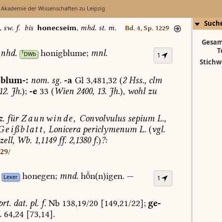
 Akademie der Wissenschaften zu Leipzig
Such
,
sw. f.
bis
honecseim
,
mhd. st. m.
Bd. 4, Sp. 1229
Gesam
T
nhd.
honigblume;
mnl.
1
DWb
1
Stichw
blum-:
nom.
sg.
-a
Gl
3,481,32
(
2
Hss.,
clm
2.
Jh.
);
-e
33
(
Wien
2400,
13.
Jh.
),
wohl
zu
z.
für
Zaunwinde,
Convolvulus
sepium
L.,
eißblatt,
Lonicera
periclymenum
L.
(
vgl.
ell,
Wb.
1,1149
ff.
2,1380
f.
)
?:
229/
honegen;
mnd.
hn(n)igen.
—
Lexer
1
rt.
dat.
pl.
f.
Nb
138,19/20
[149,21/22];
ge-
.
64,24
[73,14].