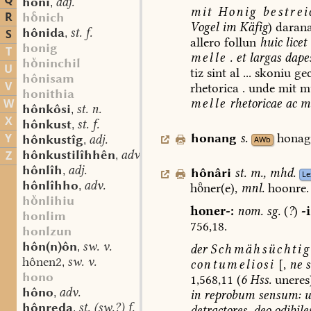
Q
hôni
adj.
,
mit
Honig
bestrei
R
hnich
Vogel
im
Käfig
)
daran
hônida
st. f.
S
,
allero
follun
huic
licet
honig
T
melle
.
et
largas
dape
hninchil
U
tiz
sint
al
...
skoniu
gec
hônisam
V
rhetorica
.
unde
mit
mu
honithia
melle
rhetoricae
ac
mu
W
hônkôsi
st. n.
,
X
hônkust
st. f.
,
honang
s.
honag
Y
hônkustîg
adj.
,
AWb
hônkustilîhhên
adv.
Z
,
hônlîh
adj.
,
hônâri
st.
m.
,
mhd.
Le
hônlîhho
adv.
,
hner(e),
mnl.
hoonre.
hnlihiu
honer-:
nom.
sg.
(
?
)
-i
honlim
756,18.
honlzun
hôn(n)ôn
sw. v.
,
der
Schmähsüchtig
hônen2
sw. v.
,
contumeliosi
[,
ne
s
hono
1,568,11
(
6
Hss.
uneres)
hôno
adv.
,
in
reprobum
sensum:
u
hônreda
st. (sw.?) f.
,
detractores,
deo
odibiles