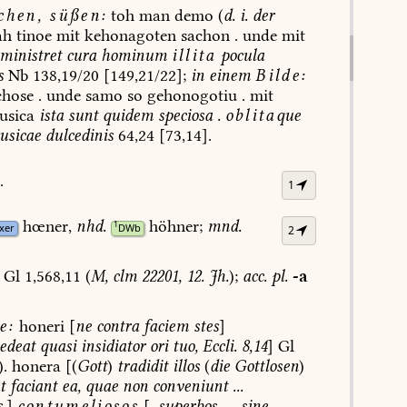
chen,
süßen:
toh
man
demo
(
d.
i.
der
ah
tinoe
mit
kehonagoten
sachon
.
unde
mit
ministret
cura
hominum
illita
pocula
s
Nb
138,19/20
[149,21/22];
in
einem
Bilde:
hose
.
unde
samo
so
gehonogotiu
.
mit
sica
ista
sunt
quidem
speciosa
.
oblita
que
sicae
dulcedinis
64,24
[73,14].
.
1
hœner,
nhd.
höhner;
mnd.
1
xer
DWb
2
Gl
1,568,11
(
M,
clm
22201,
12.
Jh.
);
acc.
pl.
-a
e:
honeri
[
ne
contra
faciem
stes
]
edeat
quasi
insidiator
ori
tuo,
Eccli.
8,14
]
Gl
.
honera
[(
Gott
)
tradidit
illos
(
die
Gottlosen
)
t
faciant
ea,
quae
non
conveniunt
...
,
]
contumeliosos
[,
superbos
...,
sine