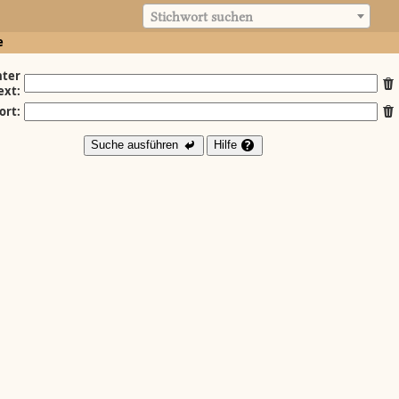
Stichwort suchen
e
ter
ext:
ort:
Suche ausführen
Hilfe