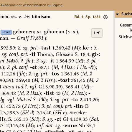
 Akademie der Wissenschaften zu Leipzig
Such
ônen
,
sw. v.
bis
hônisam
Bd. 4, Sp. 1234
Gesam
T
gehœnen;
as.
gihōnian
(
s.
u.
),
Lexer
1
Stichw
nan.
—
Graff
IV,691
f.
592,59;
2.
sg.
prt.
-tast
1,369,42
(
M
);
ke-:
3.
sg.
conj.
prt.
-ti
Thoma,
Glossen
S.
18,4;
gi-:
lm
14456,
9.
Jh.
);
3.
sg.
-it
1,564,39
(
M
);
3.
pl.
-
.
);
2.
pl.
conj.
-et
387,1
(
M,
4
Hss.;
1
Hs.
-&);
112,26
(
Jh
);
2.
sg.
prt.
-tos
1,361,45
(
M,
2
90,39).
369,40
(
M,
3
Hss.
);
-tost
361,45
(
M,
2
t
aus
s
rad.?,
vgl.
Gl
5,90,39).
369,41
(
M
);
-
369,42
(
M,
2
Hss.
);
-tist
43
(
M,
2
Hss.
);
-
g.
vgl.
Matzel
S.
130
);
3.
sg.
prt.
-ta
2,413,20;
6.
452,72
(
2
Hss.
);
3.
pl.
conj.
prt.
-tin
O
l
3,298,3
(
SH
d
).
315,40
(
SH
e
).
Stricker
Hs.
S.
165,18
(
SH
);
3.
sg.
-et
Gl
4,139,33
(
Sal.
7.
2,116,49
(
M
);
inf.
dat.
sg.
-enne
Nb
35,1
ta
Gl
2,62,5
(
2
Hss.,
gfhpfntb,
-pf-
als
-oe-