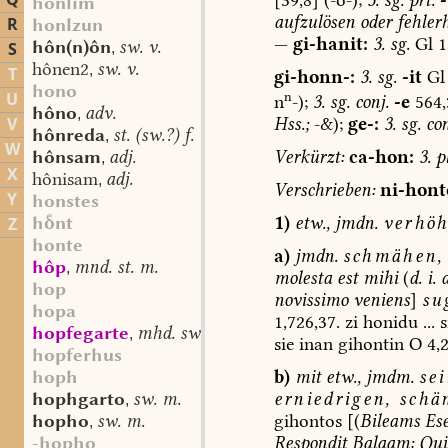
Q
honlim
aufzulösen
oder
fehlerh
R
honlzun
—
gi-hanit:
3.
sg.
Gl
1
hôn(n)ôn
sw. v.
S
,
hônen2
sw. v.
,
T
gi-honn-:
3.
sg.
-it
Gl
hono
n
U
n
-);
3.
sg.
conj.
-e
564,
hôno
adv.
,
Hss.;
-&);
ge-:
3.
sg.
con
V
hônreda
st. (sw.?) f.
,
W
Verkürzt:
ca-hon:
3.
pl
hônsam
adj.
,
X
hônisam
adj.
,
Verschrieben:
ni-hont
Y
honstes
1)
etw.,
jmdn.
verhöh
hnt
Z
honte
a)
jmdn.
schmähen,
hôp
mnd. st. m.
,
molesta
est
mihi
(
d.
i.
d
hop
novissimo
veniens
]
su
hopa
1,726,37.
zi
honidu
...
s
hopfegarte
mhd. sw. m.
,
sie
inan
gihontin
O
4,
hopferhus
b)
mit
etw.,
jmdm.
se
hoph
erniedrigen,
schä
hophgarto
sw. m.
,
gihontos
[(
Bileams
Ese
hopho
sw. m.
,
Respondit
Balaam:
Qui
-hopho