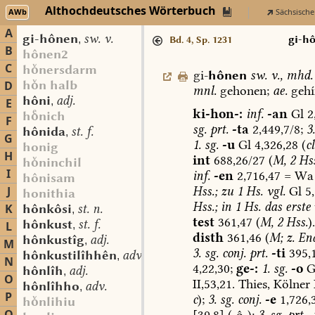
Althochdeutsches Wörterbuch
AWb
Sächsische
A
gi-hônen
sw. v.
,
gi-h
Bd. 4, Sp. 1231
B
hônen2
C
hnersdarm
gi-
hônen
sw.
v.
,
mhd.
hn halb
D
mnl.
gehonen;
ae.
gehí
hôni
adj.
,
E
ki-hon-:
inf.
-an
Gl
2,
hnich
F
sg.
prt.
-ta
2,449,7/8;
3.
hônida
st. f.
,
G
1.
sg.
-u
Gl
4,326,28
(
c
honig
H
int
688,26/27
(
M,
2
Hss
hninchil
I
inf.
-en
2,716,47
=
Wa
hônisam
Hss.;
zu
1
Hs.
vgl.
Gl
5,
J
honithia
Hss.;
in
1
Hs.
das
erste
K
hônkôsi
st. n.
,
test
361,47
(
M,
2
Hss.
).
hônkust
st. f.
L
,
disth
361,46
(
M;
z.
End
hônkustîg
adj.
,
M
3.
sg.
conj.
prt.
-ti
395,1
hônkustilîhhên
adv.
,
N
4,22,30;
ge-:
1.
sg.
-o
G
hônlîh
adj.
,
O
II,53,21.
Thies,
Kölner
hônlîhho
adv.
,
P
c
);
3.
sg.
conj.
-e
1,726,3
hnlihiu
[39,8]
(-ô-);
3.
sg.
prt.
-