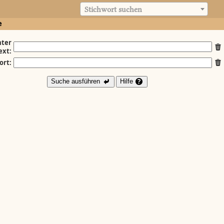
Stichwort suchen
e
ter
ext:
ort:
Suche ausführen
Hilfe