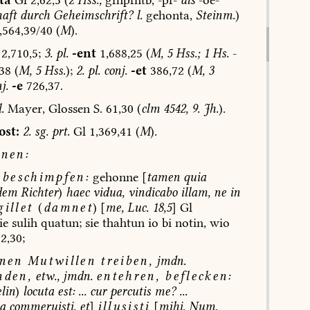
aft
durch
Geheimschrift?
l.
gehonta,
Steinm.
)
,564,39/40
(
M
).
2,710,5;
3.
pl.
-ent
1,688,25
(
M,
5
Hss.;
1
Hs.
-
38
(
M,
5
Hss.
);
2.
pl.
conj.
-et
386,72
(
M,
3
j.
-e
726,37.
.
Mayer,
Glossen
S.
61,30
(
clm
4542,
9.
Jh.
).
ost:
2.
sg.
prt.
Gl
1,369,41
(
M
).
nen:
beschimpfen:
gehonne
[
tamen
quia
em
Richter
)
haec
vidua,
vindicabo
illam,
ne
in
gillet
(
damnet
)
[
me,
Luc.
18,5
]
Gl
ie
sulih
quatun;
sie
thahtun
io
bi
notin,
wio
22,30;
inen
Mutwillen
treiben,
jmdn.
nden,
etw.,
jmdn.
entehren,
beflecken
:
lin
)
locuta
est:
...
cur
percutis
me?
...
a
commeruisti,
et
]
illusisti
[
mihi,
Num.