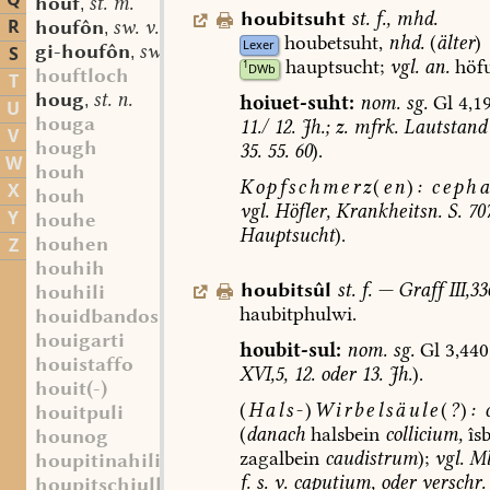
Q
houf
st. m.
,
houbitsuht
st.
f.
,
mhd.
R
houfôn
sw. v.
,
houbetsuht,
nhd.
(
älter
)
Lexer
gi-houfôn
sw. v.
S
,
hauptsucht
;
vgl.
an.
höfu
1
DWb
houftloch
T
houg
st. n.
hoiuet-suht:
nom.
sg.
Gl
4,19
,
U
houga
11./
12.
Jh.;
z.
mfrk.
Lautstand
V
hough
35.
55.
60
).
W
houh
Kopfschmerz
(
en
)
:
cepha
X
houh
vgl.
Höfler
,
Krankheitsn.
S.
70
Y
houhe
Hauptsucht
).
houhen
Z
houhih
houbitsûl
st.
f.
—
Graff
III,33
houhili
haubitphulwi.
houidbandos
houigarti
houbit-sul:
nom.
sg.
Gl
3,440
houistaffo
XVI,5,
12.
oder
13.
Jh.
).
houit(-)
(
Hals-
)
Wirbelsäule
(
?
)
:
houitpuli
(
danach
halsbein
collicium,
îsb
hounog
zagalbein
caudistrum
);
vgl.
Ml
houpitinahilia
f.
s.
v.
caputium,
oder
verschr.
houpitschiullun