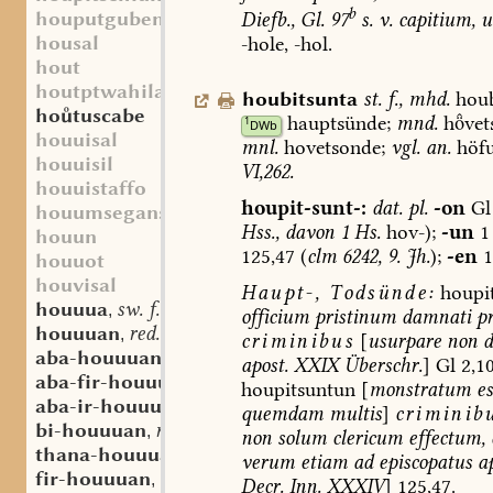
b
houputgubentin
Diefb.,
Gl.
97
s.
v.
capitium,
u
housal
-hole,
-hol.
hout
houtptwahila
houbitsunta
st.
f.
,
mhd.
houb
hotuscabe
hauptsünde;
mnd.
hvet
1
DWb
houuisal
mnl.
hovetsonde;
vgl.
an.
höfu
houuisil
VI,262.
houuistaffo
houpit-sunt-:
dat.
pl.
-on
Gl
houumsegansa
Hss.,
davon
1
Hs.
hov-);
-un
1
houun
125,47
(
clm
6242,
9.
Jh.
);
-en
1
houuot
houvisal
Haupt-,
Todsünde:
houpi
houuua
sw. f.
,
officium
pristinum
damnati
pr
houuuan
red. v.
,
criminibus
[
usurpare
non
d
aba-houuuan
red. v.
,
apost.
XXIX
Überschr.
]
Gl
2,10
aba-fir-houuuan
red. v.
,
houpitsuntun
[
monstratum
es
aba-ir-houuuan
red. v.
,
quemdam
multis
]
criminib
bi-houuuan
red. v.
,
non
solum
clericum
effectum
,
thana-houuuan
red. v.
,
verum
etiam
ad
episcopatus
ap
fir-houuuan
red. v.
,
Decr.
Inn.
XXXIV
]
125,47.