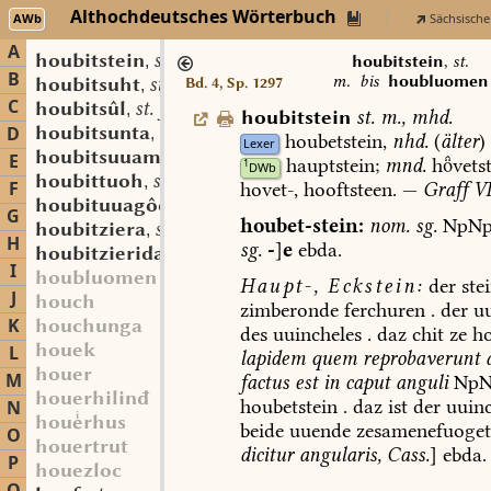
Althochdeutsches Wörterbuch
AWb
Sächsische
A
houbitstein
st. m.
,
houbitstein
,
st.
B
m.
bis
houbluomen
houbitsuht
st. f.
Bd. 4, Sp. 1297
,
C
houbitsûl
st. f.
,
houbitstein
st.
m.
,
mhd.
houbitsunta
st. f.
D
,
houbetstein,
nhd.
(
älter
)
Lexer
houbitsuuam
st. m.
,
E
hauptstein;
mnd.
hvetst
1
DWb
houbittuoh
st. n.
,
F
hovet-,
hooftsteen.
—
Graff
VI
houbituuagôd
st. m.
,
G
houbet-stein:
nom.
sg.
NpN
houbitziera
st. f.
,
H
sg.
-
]
e
ebda.
houbitzierida
st. f.
,
I
houbluomen
Haupt-,
Eckstein:
der
ste
J
houch
zimberonde
ferchuren
.
der
uu
K
houchunga
des
uuincheles
.
daz
chit
ze
ho
houek
L
lapidem
quem
reprobaverunt
houer
M
factus
est
in
caput
anguli
NpN
houerhilinđ
houbetstein
.
daz
ist
der
uuinc
N
hourhus
beide
uuende
zesamenefuoget
O
houertrut
dicitur
angularis
,
Cass.
]
ebda.
P
houezloc