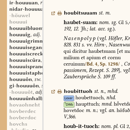
ir-houuuan
red. v.
,
nidar-houuuan
red. v.
,
houbitsuuam
st.
m.
-höuwel
houuui
haubet-suam:
nom.
sg.
Gl
5,
houuuibluomo
sw. m.
192,
12.
Jh.;
lat.
acc.
sg.
).
,
houuuîg
adj.
,
Nasenpolyp
(
vgl.
Höfler,
Kr
houuuigrimmila
sw. (?) f.
,
828.
831
s.
vv.
Hirn-,
Nasenwu
houuuisegansa
st. f.
,
qui
dicitur
haubetsuam
[et
ma
houuuiscreckil
st. m.
,
milium
et
apium
et
cornu
houuuiscûra
sw. f.
,
ceruinum
,
Co
/Bd. 4, Sp. 1298/
houuuispranca
mfrk. sw. (?) f.
,
passionem,
Rezept.
S.
289
],
vgl
houuuistapho
sw. m.
,
Zaubersprüche
S.
109
ff.
houuuôn
sw. v.
,
gi-houuuôn
sw. v.
,
houbittuoh
st.
n.
,
mhd.
-houuuôt
adj. part. prt. s.
,
houbettuoch,
nhd.
houuuûnhalb
st. m.
Lexer
,
haupttuch;
mnd.
hvetd
1
hovaohneht
DWb
hovetdoc
m.
n.
;
vgl.
an.
höfuð
hovberdec
V,366.
hovberdoc
hovchs
houb-it-tuoch:
nom.
pl.
Gl
2,