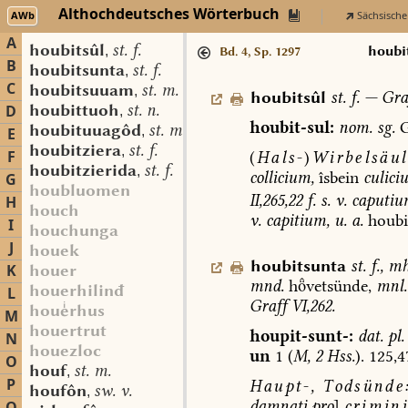
Althochdeutsches Wörterbuch
AWb
Sächsische
A
houbitsûl
st. f.
,
houbi
Bd. 4, Sp. 1297
B
houbitsunta
st. f.
,
C
houbitsuuam
st. m.
,
houbitsûl
st.
f.
—
Gra
houbittuoh
st. n.
D
,
houbit-sul:
nom.
sg.
G
houbituuagôd
st. m.
,
E
houbitziera
st. f.
,
F
(
Hals-
)
Wirbelsäul
houbitzierida
st. f.
,
collicium,
îsbein
culici
G
houbluomen
II,265,22
f.
s.
v.
caputiu
H
houch
v.
capitium,
u.
a.
houbi
I
houchunga
J
houek
houbitsunta
st.
f.
,
mh
K
houer
mnd.
hvetsünde,
mnl.
houerhilinđ
L
Graff
VI,262.
hourhus
M
houertrut
houpit-sunt-:
dat.
pl.
N
houezloc
un
1
(
M,
2
Hss.
).
125,4
O
houf
st. m.
,
P
Haupt-,
Todsünde
houfôn
sw. v.
,
damnati
pro
]
crimin