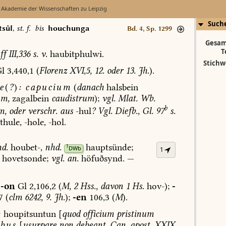
 Akademie der Wissenschaften zu Leipzig
Such
tsûl
,
st. f.
bis
houchunga
Bd. 4, Sp. 1299
Gesam
T
ff
III,336
s.
v.
haubitphulwi.
Stichw
l
3,440,1
(
Florenz
XVI,5,
12.
oder
13.
Jh.
).
e
(
?
)
:
capucium
(
danach
halsbein
um,
zagalbein
caudistrum
);
vgl.
Mlat.
Wb.
b
m,
oder
verschr.
aus
-hul
?
Vgl.
Diefb.,
Gl.
97
s.
thule
,
-hole,
-hol.
d.
houbet-,
nhd.
hauptsünde;
1
DWb
1
hovetsonde;
vgl.
an.
höfuðsynd.
—
-on
Gl
2,106,2
(
M,
2
Hss.,
davon
1
Hs.
hov-);
-
7
(
clm
6242,
9.
Jh.
);
-en
106,3
(
M
).
:
houpitsuntun
[
quod
officium
pristinum
ibus
[
usurpare
non
debeant
,
Can.
apost.
XXIX