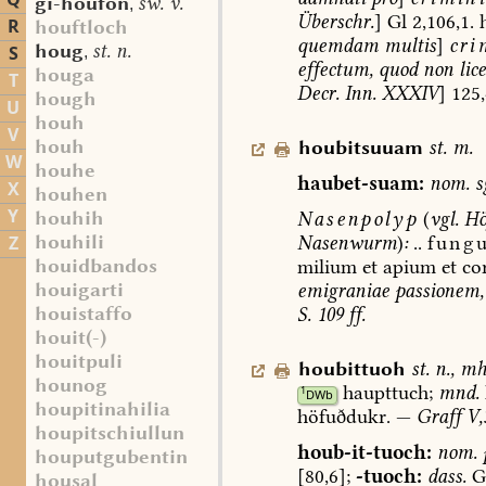
Q
gi-houfôn
sw. v.
,
Überschr.
]
Gl
2,106,1.
R
houftloch
quemdam
multis
]
cri
houg
st. n.
S
,
effectum
,
quod
non
lice
houga
T
Decr.
Inn.
XXXIV
]
125,
hough
U
houh
V
houh
houbitsuuam
st.
m.
W
houhe
haubet-suam:
nom.
s
X
houhen
Y
houhih
Nasenpolyp
(
vgl.
Höf
houhili
Nasenwurm
)
:
..
fung
Z
houidbandos
milium
et
apium
et
co
houigarti
emigraniae
passionem,
houistaffo
S.
109
ff.
houit(-)
houitpuli
houbittuoh
st.
n.
,
mh
hounog
haupttuch;
mnd.
1
DWb
houpitinahilia
höfuðdukr.
—
Graff
V,
houpitschiullun
houb-it-tuoch:
nom.
p
houputgubentin
[80,6];
-tuoch:
dass.
G
housal