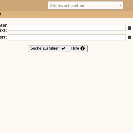
Stichwort suchen
e
ter
ext:
ort:
Suche ausführen
Hilfe