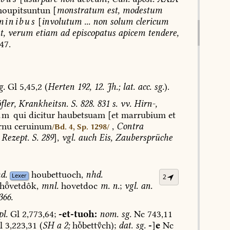
houpitsuntun
[
monstratum
est,
modestum
minibus
[
involutum
...
non
solum
clericum
t,
verum
etiam
ad
episcopatus
apicem
tendere,
47.
g.
Gl
5,45,2
(
Herten
192,
12.
Jh.;
lat.
acc.
sg.
).
ler,
Krankheitsn.
S.
828.
831
s.
vv.
Hirn-,
um
qui
dicitur
haubetsuam
[et
marrubium
et
rnu
ceruinum
,
Contra
/Bd. 4, Sp. 1298/
Rezept.
S.
289
],
vgl.
auch
Eis,
Zaubersprüche
d.
houbettuoch,
nhd.
Lexer
2
hvetdôk,
mnl.
hovetdoc
m.
n.
;
vgl.
an.
366.
l.
Gl
2,773,64;
-et-tuoh:
nom.
sg.
Nc
743,11
l
3,223,31
(
SH
a
2;
hbettch);
dat.
sg.
-
]
e
Nc