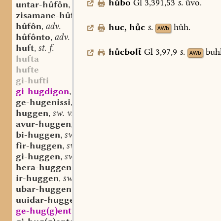
hbo
Gl
3,391,53
s.
ûvo.
untar-hûfôn
sw. v.
,
zisamane-hûfôn
sw. v.
,
hûfôn
adv.
huc
,
hc
s.
hûh.
,
AWb
hûfônto
adv.
,
huft
st. f.
,
hcbol
Gl
3,97,9
s.
buh
AWb
hufta
hufte
gi-hufti
gi-hugdigon
as. sw. v.
,
ge-hugenissi
aostndfrk. st. n.
,
huggen
sw. v.
,
avur-huggen
sw. v.
,
bi-huggen
sw. v.
,
fir-huggen
sw. v.
,
gi-huggen
sw. v.
,
hera-huggen
sw. v.
,
ir-huggen
sw. v.
,
ubar-huggen
sw. v.
,
uuidar-huggen
sw. v.
,
ge-hug(g)entic
mhd. adj.
,