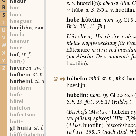
Q
hudun
s.
v.
huotelî(n)
;
ebenso
Ahd.
Gl
R
hue
v.
hūba
u.
S.
295
s.
v.
huotilīn.
huec
S
hube-htelin:
nom.
sg.
Gl
3,
huegues
T
Brix.
Bll.,
13.
Jh.
).
huehha..ran
U
huela
Hütchen,
Häubchen
als
s
V
huenun
kleine
Kopfbedeckung
für
Frau
W
huer
htesnure
mitra
redimiculu
X
huf
st. f.
,
(
im
Abschn.
De
ornamentis
f
Y
huf(-)
huotilîn).
huvaren
sw. v.
Z
,
hufbein
st. n.
,
hûbelîn
mhd.
st.
n.
,
nhd.
häub
hufbeini
st. n.
,
huvelijn.
hufdorn
hufe
hubelin:
nom.
sg.
Gl
3,226,3
hfel
859,
13.
Jh.
).
395,17
(
Hildeg.
).
hufelon
(
Bischofs-
)
Mütze:
hubelin
c
hufertson
vel
pilleus
)
episcopi
[
Hbr.
II,20
huff-
(
4
Hss.
huotilîn
).
biscofeshube
gi-huffa
st. f.
,
infula
395,17
(
nach
Ahd.
Wb
hffehabeton