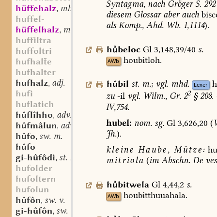
Syntagma,
nach
Gröger
S.
292
hüffehalz
mhd. adj.
,
diesem
Glossar
aber
auch
bisc
huffel-
als
Komp.,
Ahd.
Wb.
1,1114
).
hüffelhalz
mhd. adj.
,
huffiltra
hbeloc
Gl
3,148,39/40
s.
huffoltri
houbitloh.
hufhale
AWb
hufhalter
hufhalz
adj.
hûbil
st.
m.
;
vgl.
mhd.
h
,
Lexer
hufi
2
zu
-il
vgl.
Wilm.,
Gr.
2
§
208.
huflatich
IV,754.
hûflîhho
adv.
,
hubel:
nom.
sg.
Gl
3,626,20
(
hûfmâlun
adv.
,
Jh.
).
hûfo
sw. m.
,
hûfo
kleine
Haube,
Mütze:
hu
gi-hûfôdi
st. n.
,
mitriola
(
im
Abschn.
De
ves
hufolder
hufoltern
hbitwela
Gl
4,44,2
s.
hufolun
houbitthuuahala.
AWb
hûfôn
sw. v.
,
gi-hûfôn
sw. v.
,