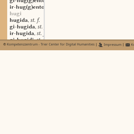
gi-hug(g)ento
adv.
,
ir-hug(g)ento
adv.
,
hugi
hugida
st. f.
,
gi-hugida
st. f.
,
ir-hugida
st. f.
,
gi-hugidi
st. n.
,
©
Kompetenzzentrum - Trier Center for Digital Humanities
|
Impressum
|
Ko
hugidistil
ge-hugig
andfrk. adj.
,
far-hugnissi
aostndfrk. st. n.
,
hugt
st. f.
,
-hugt
st. f.
,
-huht
st. f.
,
gi-hugt
st. f.
,
gi-huht
st. f.
,
-hugt
adj.
,
-hugtî
gi-hugtî
st. f.
,
-hugtida
gi-hugtida
st. f.
,
-hugtîg