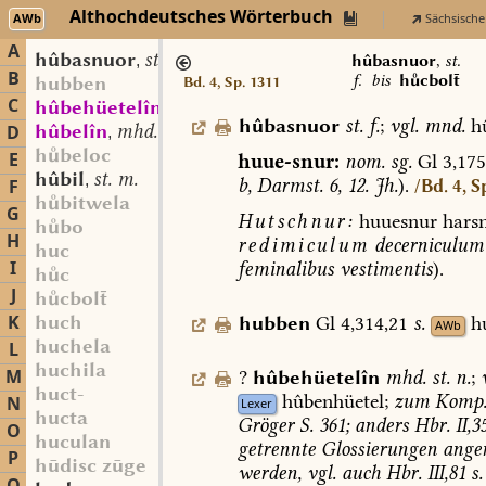
Althochdeutsches Wörterbuch
AWb
Sächsische
A
hûbasnuor
st. f.
,
hûbasnuor
,
st.
B
f.
bis
hcbol
hubben
Bd. 4, Sp. 1311
C
hûbehüetelîn
mhd. st. n.
,
hûbasnuor
st.
f.
;
vgl.
mnd.
hû
hûbelîn
mhd. st. n.
D
,
hbeloc
E
huue-snur:
nom.
sg.
Gl
3,175
hûbil
st. m.
,
b,
Darmst.
6,
12.
Jh.
).
F
/Bd. 4, S
hbitwela
G
Hutschnur:
huuesnur
hars
hbo
H
redimiculum
decerniculum
huc
I
feminalibus
vestimentis
).
hc
J
hcbol
K
huch
hubben
Gl
4,314,21
s.
h
AWb
huchela
L
huchila
M
?
hûbehüetelîn
mhd.
st.
n.
;
huct-
hûbenhüetel;
zum
Komp
N
Lexer
hucta
Gröger
S.
361;
anders
Hbr.
II,3
O
huculan
getrennte
Glossierungen
ange
P
hūdisc zūge
werden,
vgl.
auch
Hbr.
III,81
s.