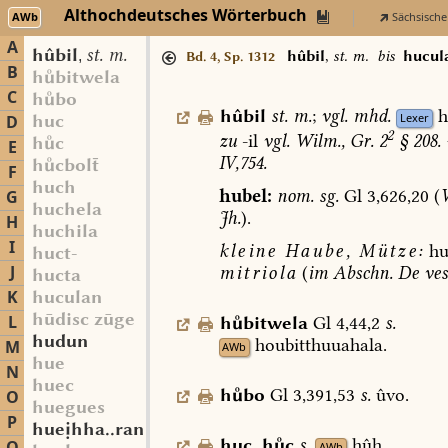
Althochdeutsches Wörterbuch
AWb
Sächsische
A
hûbil
st. m.
,
hûbil
,
st. m.
bis
hucul
Bd. 4, Sp. 1312
B
hbitwela
C
hbo
hûbil
st.
m.
;
vgl.
mhd.
h
Lexer
huc
D
2
zu
-il
vgl.
Wilm.,
Gr.
2
§
208.
hc
E
IV,754.
hcbol
F
huch
hubel:
nom.
sg.
Gl
3,626,20
(
G
huchela
Jh.
).
H
huchila
I
kleine
Haube,
Mütze:
hu
huct-
J
mitriola
(
im
Abschn.
De
ves
hucta
K
huculan
hūdisc zūge
L
hbitwela
Gl
4,44,2
s.
hudun
houbitthuuahala.
M
AWb
hue
N
huec
hbo
Gl
3,391,53
s.
ûvo.
O
huegues
P
huehha..ran
huc
,
hc
s.
hûh.
AWb