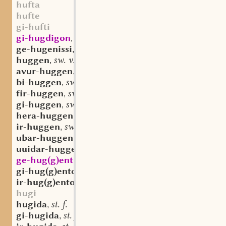
hufta
hufte
gi-hufti
gi-hugdigon
as. sw. v.
,
ge-hugenissi
aostndfrk. st. n.
,
huggen
sw. v.
,
avur-huggen
sw. v.
,
bi-huggen
sw. v.
,
fir-huggen
sw. v.
,
gi-huggen
sw. v.
,
hera-huggen
sw. v.
,
ir-huggen
sw. v.
,
ubar-huggen
sw. v.
,
uuidar-huggen
sw. v.
,
ge-hug(g)entic
mhd. adj.
,
gi-hug(g)ento
adv.
,
ir-hug(g)ento
adv.
,
hugi
hugida
st. f.
,
gi-hugida
st. f.
,