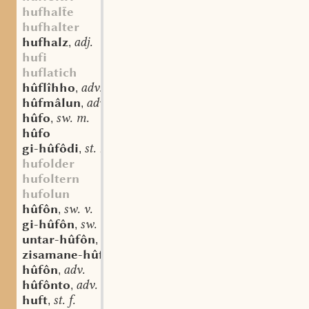
hufhale
hufhalter
hufhalz
adj.
,
hufi
huflatich
hûflîhho
adv.
,
hûfmâlun
adv.
,
hûfo
sw. m.
,
hûfo
gi-hûfôdi
st. n.
,
hufolder
hufoltern
hufolun
hûfôn
sw. v.
,
gi-hûfôn
sw. v.
,
untar-hûfôn
sw. v.
,
zisamane-hûfôn
sw. v.
,
hûfôn
adv.
,
hûfônto
adv.
,
huft
st. f.
,