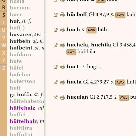
Q
huela
R
huenun
hcbol
Gl
3,97,9
s.
buh
huer
S
AWb
huf
st. f.
,
T
huf(-)
huch
s.
hûh.
U
AWb
huvaren
sw. v.
,
V
hufbein
st. n.
,
huchela
,
huchila
Gl
3,458,4
W
hufbeini
st. n.
,
hûhhila.
AWb
X
hufdorn
Y
hufe
huct-
s.
hugt-.
hfel
Z
hufelon
hufertson
hucta
Gl
4,279,27
s.
hutt
AWb
huff-
gi-huffa
st. f.
,
huculan
Gl
2,717,5
s.
bu
AWb
hffehabeton
hüffehalz
mhd. adj.
,
huffel-
hüffelhalz
mhd. adj.
,
huffiltra
huffoltri