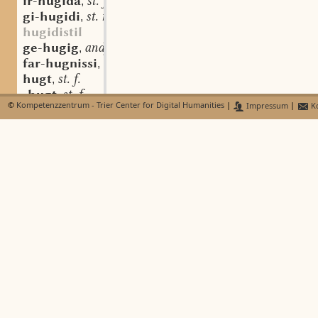
ir-hugida
st. f.
,
gi-hugidi
st. n.
,
hugidistil
ge-hugig
andfrk. adj.
,
far-hugnissi
aostndfrk. st. n.
,
hugt
st. f.
,
-hugt
st. f.
,
©
Kompetenzzentrum - Trier Center for Digital Humanities
|
Impressum
|
Ko
-huht
st. f.
,
gi-hugt
st. f.
,
gi-huht
st. f.
,
-hugt
adj.
,
-hugtî
gi-hugtî
st. f.
,
-hugtida
gi-hugtida
st. f.
,
-hugtîg
gi-hugtîg
adj.
,
gi-huhtîg
adj.
,
gi-hugtîgo
adv.
,
gi-huhtîgo
adv.
,
-hugtlîh